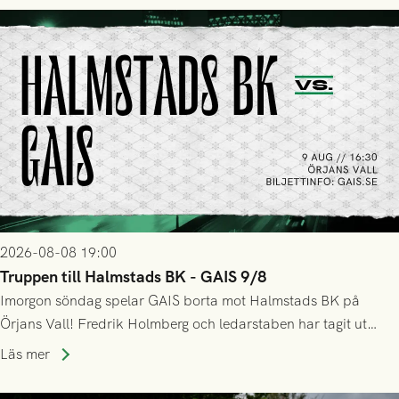
2026-08-08 19:00
Truppen till Halmstads BK - GAIS 9/8
Imorgon söndag spelar GAIS borta mot Halmstads BK på
Örjans Vall! Fredrik Holmberg och ledarstaben har tagit ut
följande trupp till matchen:
Läs mer