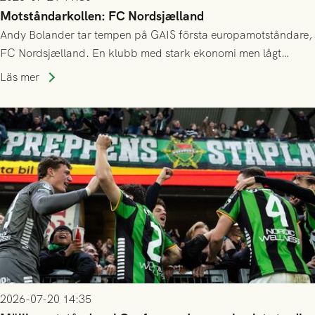
Motståndarkollen: FC Nordsjælland
Andy Bolander tar tempen på GAIS första europamotståndare,
FC Nordsjælland. En klubb med stark ekonomi men lågt
publiksnitt, ett lag med både kollektiv styrka och individuell
Läs mer
finess.
2026-07-20 14:35