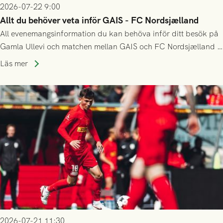
2026-07-22 9:00
Allt du behöver veta inför GAIS - FC Nordsjælland
All evenemangsinformation du kan behöva inför ditt besök på
Gamla Ullevi och matchen mellan GAIS och FC Nordsjælland i
kvalet till Conference League! Avspark kl 19.00 på torsdag
Läs mer
23/7.
2026-07-21 11:30