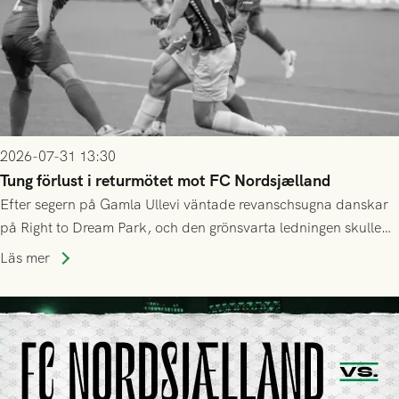
2026-07-31 13:30
Tung förlust i returmötet mot FC Nordsjælland
Efter segern på Gamla Ullevi väntade revanschsugna danskar
på Right to Dream Park, och den grönsvarta ledningen skulle
upphöra efter mindre än kvarten spelad. På lika mark visade
Läs mer
sig Nordsjälland numren för stora och matchen slutade i
tennissiffror och det grönsvarta europaäventyret tog slut.