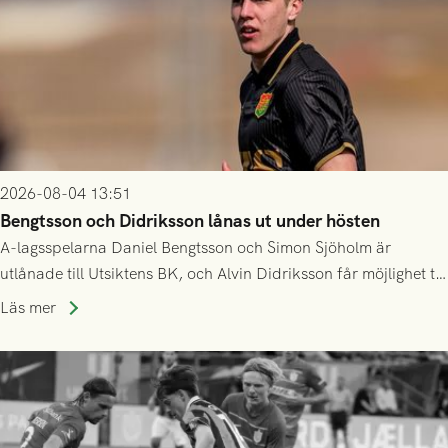
2026-08-04 13:51
Bengtsson och Didriksson lånas ut under hösten
A-lagsspelarna Daniel Bengtsson och Simon Sjöholm är
utlånade till Utsiktens BK, och Alvin Didriksson får möjlighet till
speltid i Hestrafors genom föreningssamarbete.
Läs mer