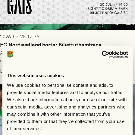
2026-07-28 17:36
FC Nordsjælland borta: Biljettuthämtning
All information om hur du byter ditt värdebevis mot
matchbiljett på plats i Danmark, samt vad som gäller för dig
som står på reservlista eller fått förhinder.
Läs mer
This website uses cookies
We use cookies to personalise content and ads, to
provide social media features and to analyse our traffic.
We also share information about your use of our site with
our social media, advertising and analytics partners who
may combine it with other information that you’ve
provided to them or that they’ve collected from your use
of their services.