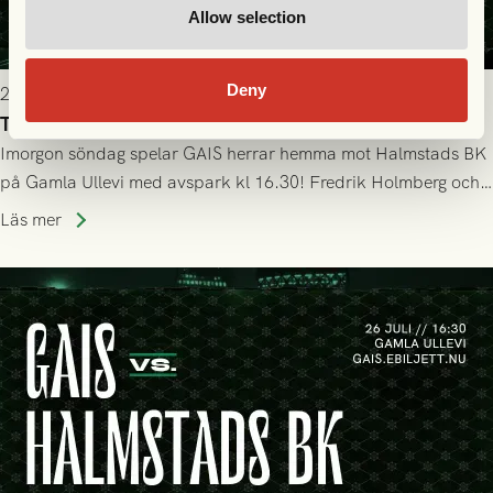
Allow selection
Deny
2026-07-25 19:00
Truppen till GAIS - Halmstads BK 26/7
Imorgon söndag spelar GAIS herrar hemma mot Halmstads BK
på Gamla Ullevi med avspark kl 16.30! Fredrik Holmberg och
ledarstaben har tagit ut följande trupp till matchen:
Läs mer