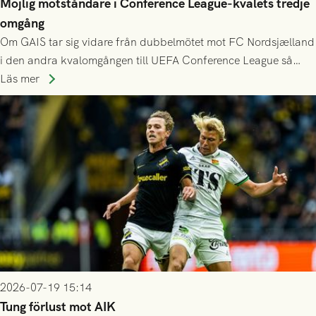
Möjlig motståndare i Conference League-kvalets tredje
omgång
Om GAIS tar sig vidare från dubbelmötet mot FC Nordsjælland
i den andra kvalomgången till UEFA Conference League så
spelas den tredje kvalomgången kort därpå. Motståndare blir
Läs mer
då vinnaren i mötet mellan isländska Valur och HŠK Zrinjski
Mostar från Bosnien och Hercegovina.
2026-07-19 15:14
Tung förlust mot AIK