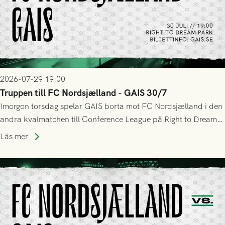
2026-07-29 19:00
Truppen till FC Nordsjælland - GAIS 30/7
Imorgon torsdag spelar GAIS borta mot FC Nordsjælland i den
andra kvalmatchen till Conference League på Right to Dream
Park! Fredrik Holmberg och ledarstaben har tagit ut följande
Läs mer
trupp till matchen: