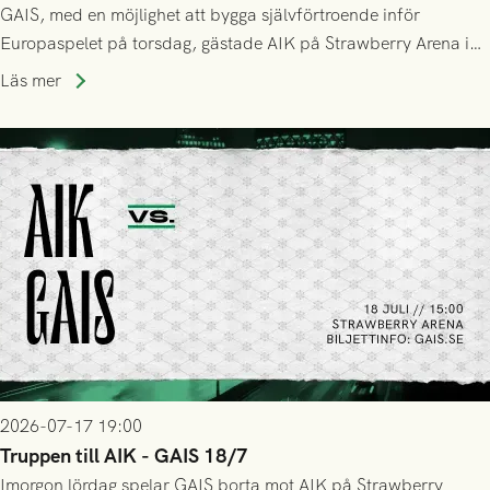
GAIS, med en möjlighet att bygga självförtroende inför
Europaspelet på torsdag, gästade AIK på Strawberry Arena i
Stockholm . Men trots konstant hotande i första halvlek av
Läs mer
GAIS så var det AIK, i andra halvlek, som höjde tempot och
lyckades få in 2-0.
2026-07-17 19:00
Truppen till AIK - GAIS 18/7
Imorgon lördag spelar GAIS borta mot AIK på Strawberry