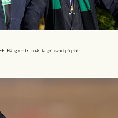
FF. Häng med och stötta grönsvart på plats!