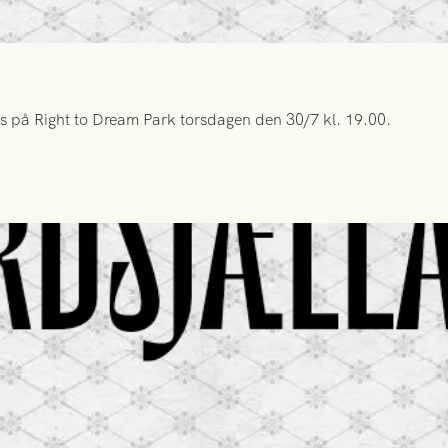
s på Right to Dream Park torsdagen den 30/7 kl. 19.00.