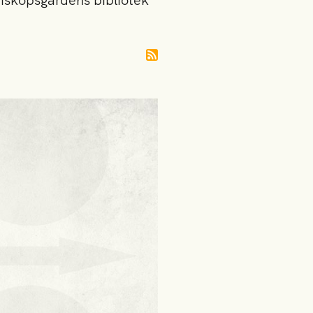
iskopsgårdens bibliotek