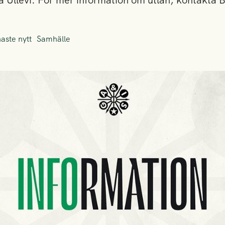
llevi. För mer information om utlån, kontakta B
aste nytt
Samhälle