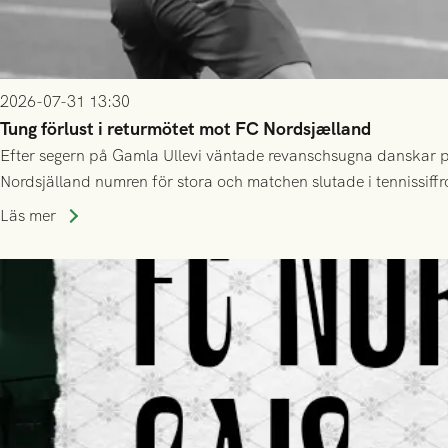
2026-07-31 13:30
Tung förlust i returmötet mot FC Nordsjælland
Efter segern på Gamla Ullevi väntade revanschsugna danskar på
Nordsjälland numren för stora och matchen slutade i tennissiffr
Läs mer