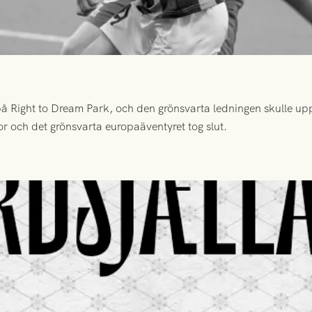
 Right to Dream Park, och den grönsvarta ledningen skulle upp
or och det grönsvarta europaäventyret tog slut.