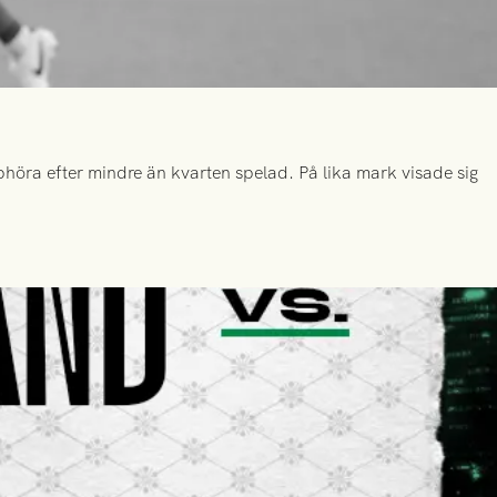
höra efter mindre än kvarten spelad. På lika mark visade sig