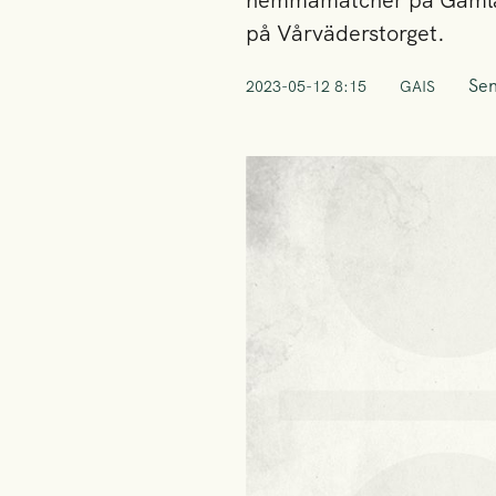
hemmamatcher på Gamla U
på Vårväderstorget.
Sen
2023-05-12 8:15
GAIS