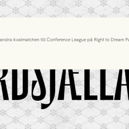
ndra kvalmatchen till Conference League på Right to Dream Par