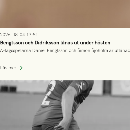
2026-08-04 13:51
Bengtsson och Didriksson lånas ut under hösten
A-lagsspelarna Daniel Bengtsson och Simon Sjöholm är utlånade t
Läs mer