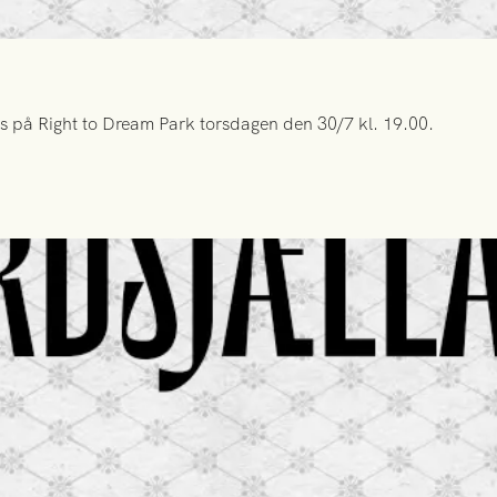
s på Right to Dream Park torsdagen den 30/7 kl. 19.00.