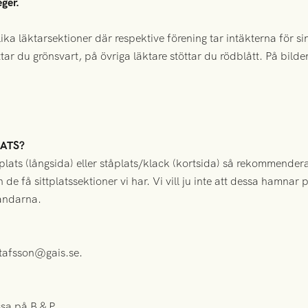
ger.
ka läktarsektioner där respektive förening tar intäkterna för sina
töttar du grönsvart, på övriga läktare stöttar du rödblått. På bi
LATS?
tplats (långsida) eller ståplats/klack (kortsida) så rekommender
de få sittplatssektioner vi har. Vi vill ju inte att dessa hamnar 
tåndarna.
stafsson@gais.se.
ssa på B & P.