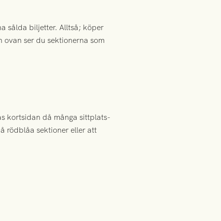
 sålda biljetter. Alltså; köper
lden ovan ser du sektionerna som
as kortsidan då många sittplats-
på rödblåa sektioner eller att