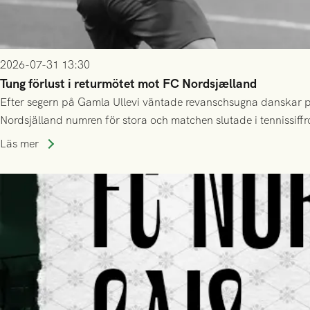
2026-07-31 13:30
Tung förlust i returmötet mot FC Nordsjælland
Efter segern på Gamla Ullevi väntade revanschsugna danskar på
Nordsjälland numren för stora och matchen slutade i tennissiffr
Läs mer