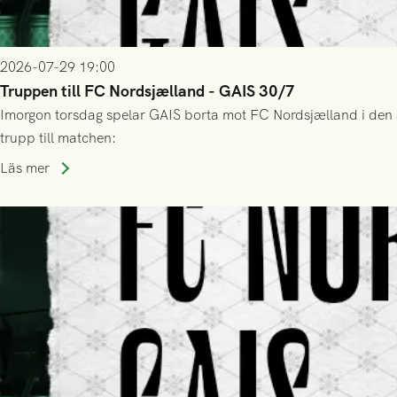
2026-07-29 19:00
Truppen till FC Nordsjælland - GAIS 30/7
Imorgon torsdag spelar GAIS borta mot FC Nordsjælland i den a
trupp till matchen:
Läs mer