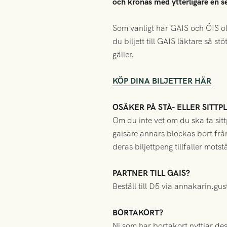
och krönas med ytterligare en se
Som vanligt har GAIS och ÖIS oli
du biljett till GAIS läktare så s
gäller.
KÖP DINA BILJETTER HÄR
OSÄKER PÅ STÅ- ELLER SITTP
Om du inte vet om du ska ta sit
gaisare annars blockas bort från 
deras biljettpeng tillfaller mots
PARTNER TILL GAIS?
Beställ till D5 via annakarin.gu
BORTAKORT?
Ni som har bortakort nyttjar de