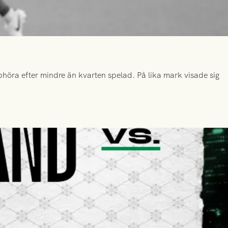
höra efter mindre än kvarten spelad. På lika mark visade sig