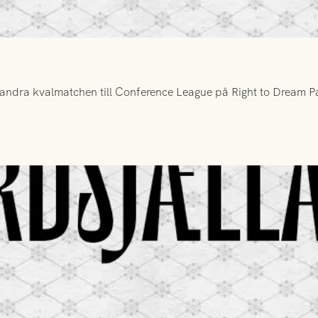
ndra kvalmatchen till Conference League på Right to Dream Par