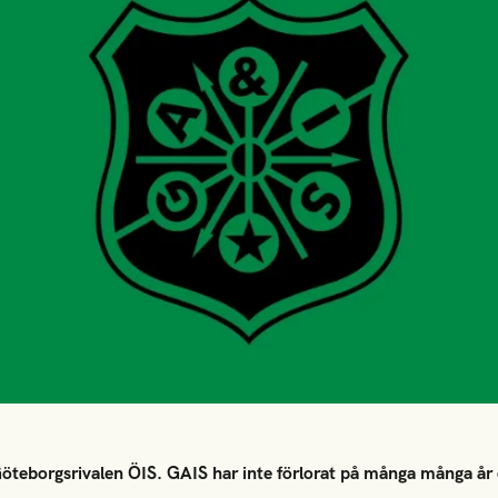
Göteborgsrivalen ÖIS. GAIS har inte förlorat på många många år o