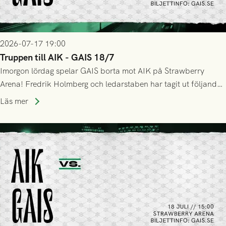
2026-07-17 19:00
Truppen till AIK - GAIS 18/7
Imorgon lördag spelar GAIS borta mot AIK på Strawberry
Arena! Fredrik Holmberg och ledarstaben har tagit ut följande
trupp till matchen:
Läs mer