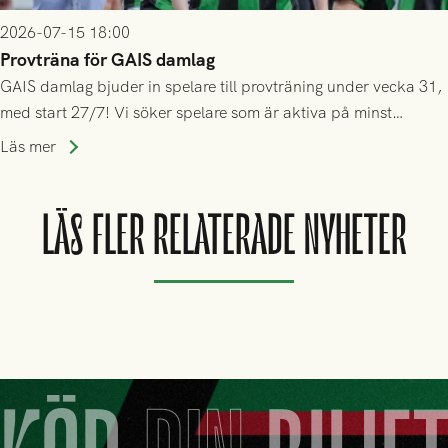
2026-07-15 18:00
Provträna för GAIS damlag
GAIS damlag bjuder in spelare till provträning under vecka 31,
med start 27/7! Vi söker spelare som är aktiva på minst
division 3-nivå.
Läs mer
LÄS FLER RELATERADE NYHETER