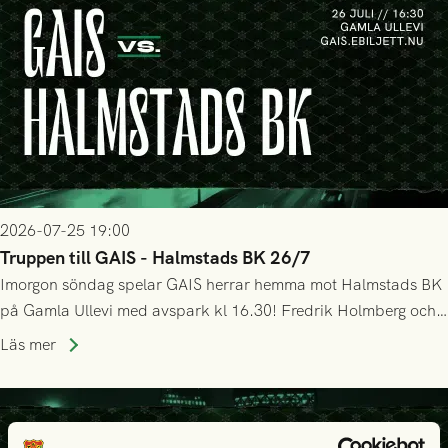
2026-07-25 19:00
Truppen till GAIS - Halmstads BK 26/7
Imorgon söndag spelar GAIS herrar hemma mot Halmstads BK
på Gamla Ullevi med avspark kl 16.30! Fredrik Holmberg och
ledarstaben har tagit ut följande trupp till matchen:
Läs mer