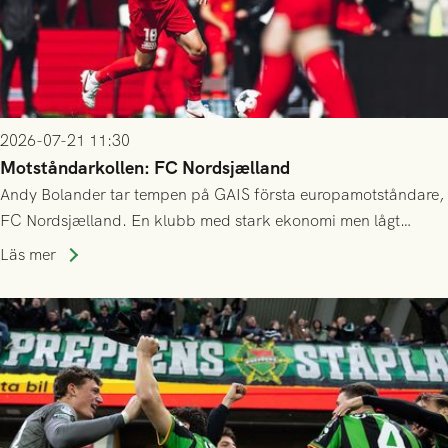
2026-07-21 11:30
Motståndarkollen: FC Nordsjælland
Andy Bolander tar tempen på GAIS första europamotståndare,
FC Nordsjælland. En klubb med stark ekonomi men lågt
publiksnitt, ett lag med både kollektiv styrka och individuell
Läs mer
finess.