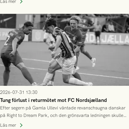
Läs mer
2026-07-31 13:30
Tung förlust i returmötet mot FC Nordsjælland
Efter segern på Gamla Ullevi väntade revanschsugna danskar
på Right to Dream Park, och den grönsvarta ledningen skulle
upphöra efter mindre än kvarten spelad. På lika mark visade
Läs mer