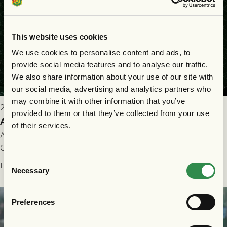
This website uses cookies
We use cookies to personalise content and ads, to
provide social media features and to analyse our traffic.
We also share information about your use of our site with
our social media, advertising and analytics partners who
may combine it with other information that you’ve
2026-07-25 9:00
provided to them or that they’ve collected from your use
Allt du behöver veta inför GAIS - Halmstads BK 26/7
of their services.
All evenemangsinformation du kan behöva inför ditt besök på
Gamla Ullevi och matchen mellan GAIS och Halmstads BK i
Consent
Allsvenskan! Avspark kl 16.30 på söndag 26/7.
Läs mer
Necessary
Selection
Preferences