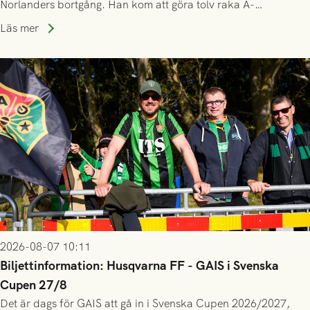
Norlanders bortgång. Han kom att göra tolv raka A-
lagssäsonger i Grönsvart och är en av få spelare som i GAIS
Läs mer
gjort fler än 200 matcher.
2026-08-07 10:11
Biljettinformation: Husqvarna FF - GAIS i Svenska
Cupen 27/8
Det är dags för GAIS att gå in i Svenska Cupen 2026/2027,