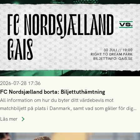
2026-07-28 17:36
FC Nordsjælland borta: Biljettuthämtning
All information om hur du byter ditt värdebevis mot
matchbiljett på plats i Danmark, samt vad som gäller för dig
som står på reservlista eller fått förhinder.
Läs mer