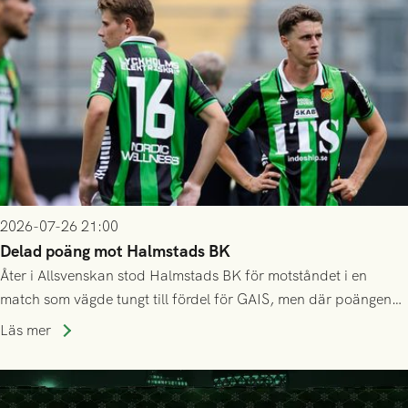
2026-07-26 21:00
Delad poäng mot Halmstads BK
Åter i Allsvenskan stod Halmstads BK för motståndet i en
match som vägde tungt till fördel för GAIS, men där poängen
delades efter dramatik på tilläggstid.
Läs mer