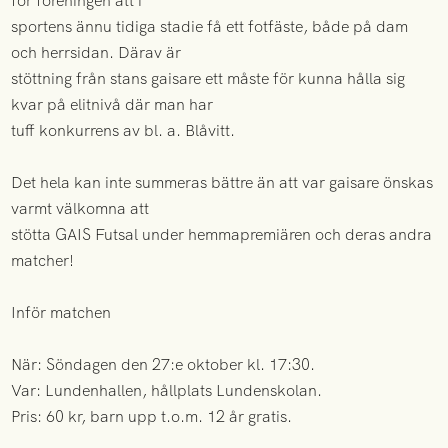
för föreningen att i
sportens ännu tidiga stadie få ett fotfäste, både på dam
och herrsidan. Därav är
stöttning från stans gaisare ett måste för kunna hålla sig
kvar på elitnivå där man har
tuff konkurrens av bl. a. Blåvitt.
Det hela kan inte summeras bättre än att var gaisare önskas
varmt välkomna att
stötta GAIS Futsal under hemmapremiären och deras andra
matcher!
Inför matchen
När: Söndagen den 27:e oktober kl. 17:30.
Var: Lundenhallen, hållplats Lundenskolan.
Pris: 60 kr, barn upp t.o.m. 12 år gratis.