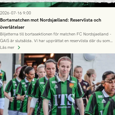
2026-07-16 9:00
Bortamatchen mot Nordsjælland: Reservlista och
överlåtelser
Biljetterna till bortasektionen för matchen FC Nordsjaelland -
GAIS är slutsålda. Vi har upprättat en reservlista där du som
ännu inte har någon biljett kan anmäla ditt intresse. Du kan
Läs mer
inte själv överlåta din biljett till någon annan.