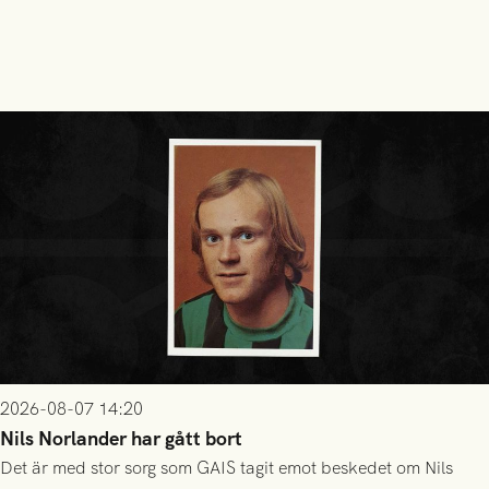
2026-08-07 14:20
Nils Norlander har gått bort
Det är med stor sorg som GAIS tagit emot beskedet om Nils