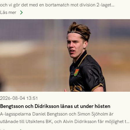
och vi gör det med en bortamatch mot division 2-laget
Husqvarna FF. Häng med och stötta grönsvart på plats!
Läs mer
2026-08-04 13:51
Bengtsson och Didriksson lånas ut under hösten
A-lagsspelarna Daniel Bengtsson och Simon Sjöholm är
utlånade till Utsiktens BK, och Alvin Didriksson får möjlighet till
speltid i Hestrafors genom föreningssamarbete.