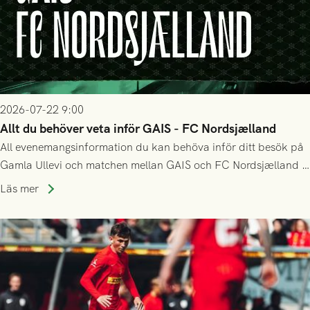
2026-07-22 9:00
Allt du behöver veta inför GAIS - FC Nordsjælland
All evenemangsinformation du kan behöva inför ditt besök på
Gamla Ullevi och matchen mellan GAIS och FC Nordsjælland i
kvalet till Conference League! Avspark kl 19.00 på torsdag
Läs mer
23/7.