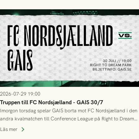
sig Nordsjälland numren för stora och matchen slutade i
tennissiffror och det grönsvarta europaäventyret tog slut.
2026-07-29 19:00
Truppen till FC Nordsjælland - GAIS 30/7
Imorgon torsdag spelar GAIS borta mot FC Nordsjælland i den
andra kvalmatchen till Conference League på Right to Dream
Park! Fredrik Holmberg och ledarstaben har tagit ut följande
Läs mer
trupp till matchen: