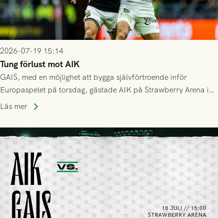
2026-07-19 15:14
Tung förlust mot AIK
GAIS, med en möjlighet att bygga självförtroende inför
Europaspelet på torsdag, gästade AIK på Strawberry Arena i
Stockholm . Men trots konstant hotande i första halvlek av
Läs mer
GAIS så var det AIK, i andra halvlek, som höjde tempot och
lyckades få in 2-0.