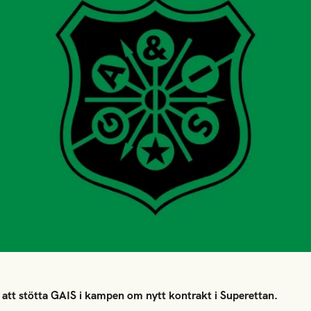
r att stötta GAIS i kampen om nytt kontrakt i Superettan.