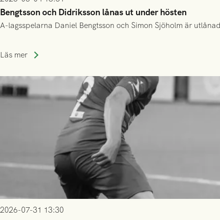
Bengtsson och Didriksson lånas ut under hösten
A-lagsspelarna Daniel Bengtsson och Simon Sjöholm är utlånade t
Läs mer
2026-07-31 13:30