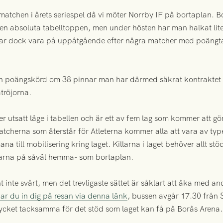
matchen i årets seriespel då vi möter Norrby IF på bortaplan. Bo
n absoluta tabelltoppen, men under hösten har man halkat lite
rkar dock vara på uppåtgående efter några matcher med poängt
ill en poängskörd om 38 pinnar man har därmed säkrat kontrakt
åtröjorna.
r utsatt läge i tabellen och är ett av fem lag som kommer att g
tcherna som återstår för Atleterna kommer alla att vara av type
na till mobilisering kring laget. Killarna i laget behöver allt s
tarna på såväl hemma- som bortaplan.
nt inte svårt, men det trevligaste sättet är såklart att åka med a
 du in dig på resan via denna länk
, bussen avgår 17.30 från 
mycket tacksamma för det stöd som laget kan få på Borås Arena.