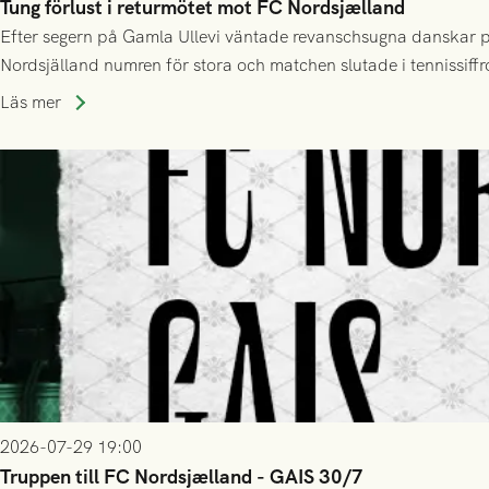
Tung förlust i returmötet mot FC Nordsjælland
Efter segern på Gamla Ullevi väntade revanschsugna danskar på
Nordsjälland numren för stora och matchen slutade i tennissiffr
Läs mer
2026-07-29 19:00
Truppen till FC Nordsjælland - GAIS 30/7