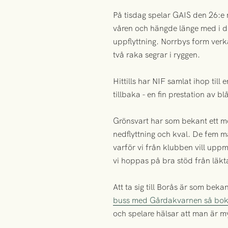
På tisdag spelar GAIS den 26:e 
våren och hängde länge med i de
uppflyttning. Norrbys form ve
två raka segrar i ryggen.
Hittills har NIF samlat ihop t
tillbaka - en fin prestation av bl
Grönsvart har som bekant ett me
nedflyttning och kval. De fem ma
varför vi från klubben vill uppma
vi hoppas på bra stöd från läk
Att ta sig till Borås är som beka
buss med Gårdakvarnen så bokar
och spelare hälsar att man är 