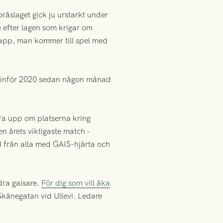
råslaget gick ju urstarkt under
 efter lagen som krigar om
app, man kommer till spel med
et inför 2020 sedan någon månad
öra upp om platserna kring
n årets viktigaste match -
töd från alla med GAIS-hjärta och
ndra gaisare.
För dig som vill åka
Skånegatan vid Ullevi. Ledare