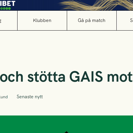
g
Klubben
Gå på match
S
ch stötta GAIS mot
Senaste nytt
lund