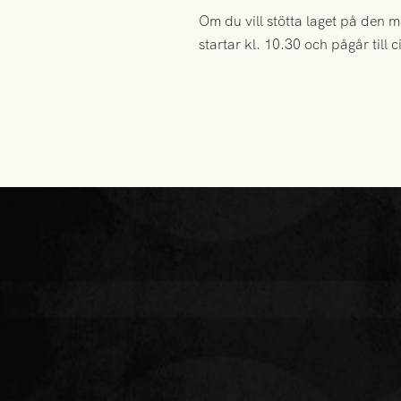
Om du vill stötta laget på den
startar kl. 10.30 och pågår till