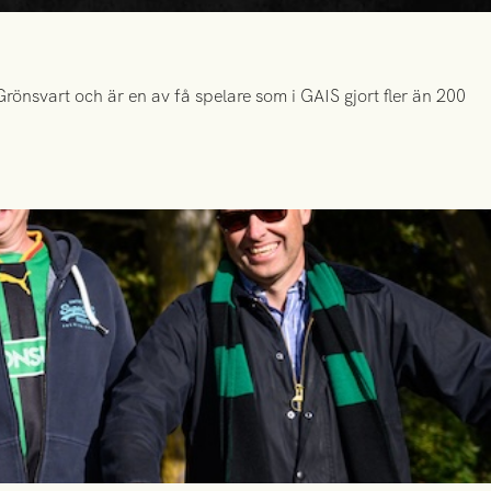
önsvart och är en av få spelare som i GAIS gjort fler än 200