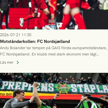
2026-07-21 11:30
Motståndarkollen: FC Nordsjælland
Andy Bolander tar tempen på GAIS första europamotståndare,
FC Nordsjælland. En klubb med stark ekonomi men lågt
publiksnitt, ett lag med både kollektiv styrka och individuell
Läs mer
finess.