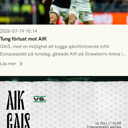
2026-07-19 15:14
Tung förlust mot AIK
GAIS, med en möjlighet att bygga självförtroende inför
Europaspelet på torsdag, gästade AIK på Strawberry Arena i
Stockholm . Men trots konstant hotande i första halvlek av
Läs mer
GAIS så var det AIK, i andra halvlek, som höjde tempot och
lyckades få in 2-0.