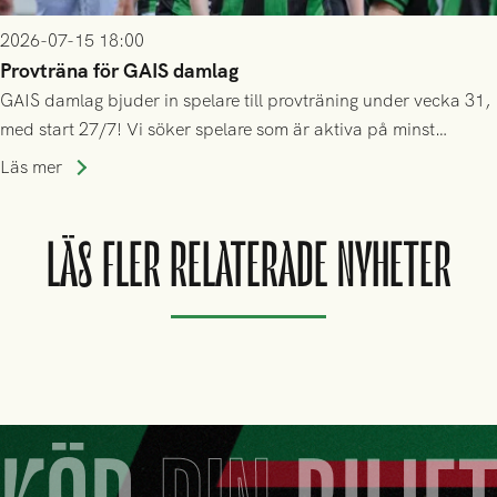
2026-07-15 18:00
Provträna för GAIS damlag
GAIS damlag bjuder in spelare till provträning under vecka 31,
med start 27/7! Vi söker spelare som är aktiva på minst
division 3-nivå.
Läs mer
LÄS FLER RELATERADE NYHETER