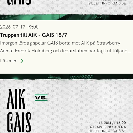
2026-07-17 19:00
Truppen till AIK - GAIS 18/7
Imorgon lördag spelar GAIS borta mot AIK på Strawberry
Arena! Fredrik Holmberg och ledarstaben har tagit ut följande
trupp till matchen:
Läs mer