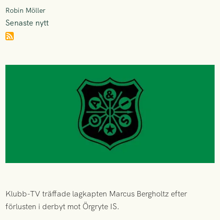
Robin Möller
Senaste nytt
Klubb-TV träffade lagkapten Marcus Bergholtz efter
förlusten i derbyt mot Örgryte IS.