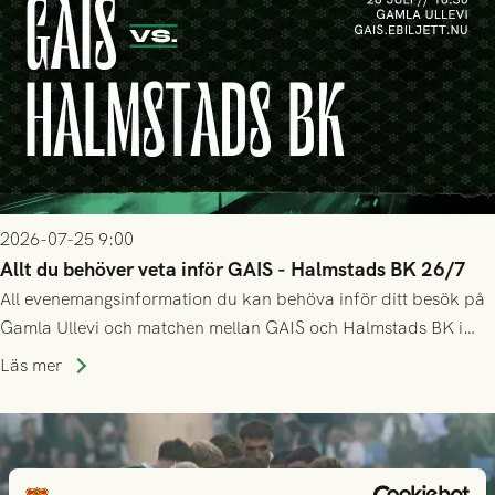
2026-07-25 9:00
Allt du behöver veta inför GAIS - Halmstads BK 26/7
All evenemangsinformation du kan behöva inför ditt besök på
Gamla Ullevi och matchen mellan GAIS och Halmstads BK i
Allsvenskan! Avspark kl 16.30 på söndag 26/7.
Läs mer