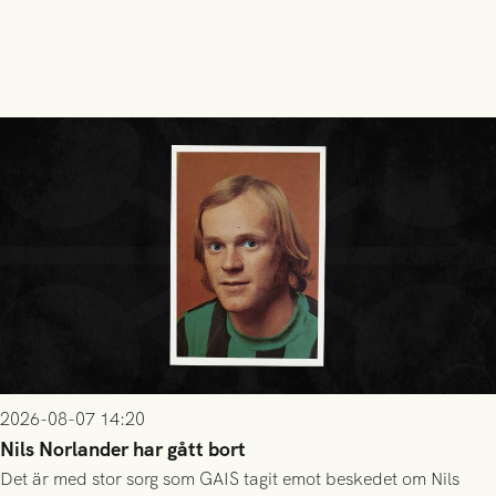
2026-08-07 14:20
Nils Norlander har gått bort
Det är med stor sorg som GAIS tagit emot beskedet om Nils