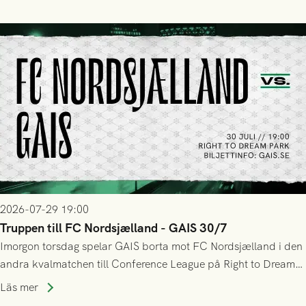
sig Nordsjälland numren för stora och matchen slutade i
tennissiffror och det grönsvarta europaäventyret tog slut.
2026-07-29 19:00
Truppen till FC Nordsjælland - GAIS 30/7
Imorgon torsdag spelar GAIS borta mot FC Nordsjælland i den
andra kvalmatchen till Conference League på Right to Dream
Park! Fredrik Holmberg och ledarstaben har tagit ut följande
Läs mer
trupp till matchen: