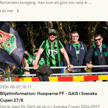
Norlanders bortgång. Han kom att göra tolv raka A-
lagssäsonger i Grönsvart och är en av få spelare som i GAIS
Läs mer
gjort fler än 200 matcher.
2026-08-07 10:11
Biljettinformation: Husqvarna FF - GAIS i Svenska
Cupen 27/8
Det är dags för GAIS att gå in i Svenska Cupen 2026/2027,