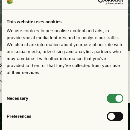
This website uses cookies
We use cookies to personalise content and ads, to
provide social media features and to analyse our traffic.
We also share information about your use of our site with
our social media, advertising and analytics partners who
2026-07-24 16:40
may combine it with other information that you’ve
Seger i första kvalmatchen mot FC Nordsjælland
provided to them or that they’ve collected from your use
of their services.
GAIS dominerade i första halvlek och skapade fler chanser,
välförtjänt fick de in ett ledningsmål strax innan halvtid. Efter
halvtidsvilan sjönk tempot när Nordsjälland tilläts ha mer av
Läs mer
Consent
bollen, men GAIS försvarade sig disciplinerat och säkrade en
Necessary
Selection
seger! Matchfoto: Mikael Josefsson & Lasse Ekström
Preferences