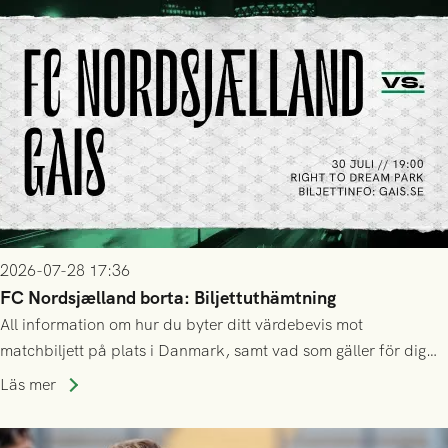
2026-07-28 17:36
FC Nordsjælland borta: Biljettuthämtning
All information om hur du byter ditt värdebevis mot
matchbiljett på plats i Danmark, samt vad som gäller för dig
som står på reservlista eller fått förhinder.
Läs mer