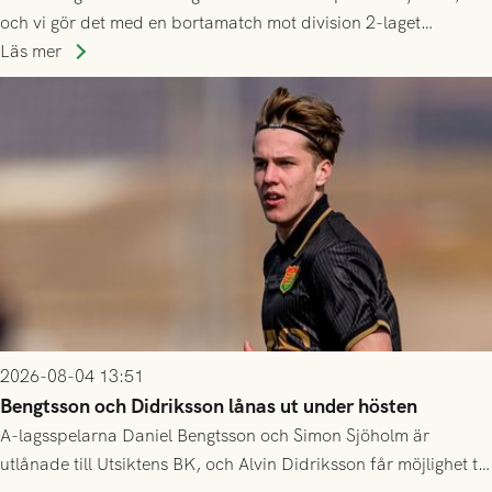
och vi gör det med en bortamatch mot division 2-laget
Husqvarna FF. Häng med och stötta grönsvart på plats!
Läs mer
2026-08-04 13:51
Bengtsson och Didriksson lånas ut under hösten
A-lagsspelarna Daniel Bengtsson och Simon Sjöholm är
utlånade till Utsiktens BK, och Alvin Didriksson får möjlighet till