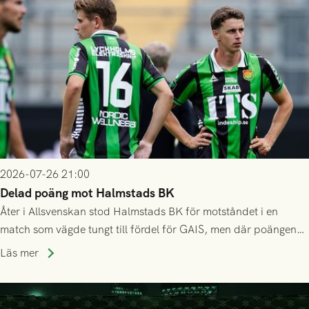
2026-07-26 21:00
Delad poäng mot Halmstads BK
Åter i Allsvenskan stod Halmstads BK för motståndet i en
match som vägde tungt till fördel för GAIS, men där poängen
delades efter dramatik på tilläggstid.
Läs mer