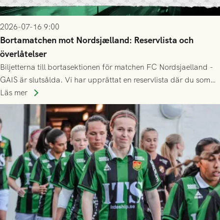
2026-07-16 9:00
Bortamatchen mot Nordsjælland: Reservlista och
överlåtelser
Biljetterna till bortasektionen för matchen FC Nordsjaelland -
GAIS är slutsålda. Vi har upprättat en reservlista där du som
ännu inte har någon biljett kan anmäla ditt intresse. Du kan
Läs mer
inte själv överlåta din biljett till någon annan.