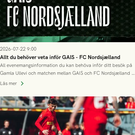
2026-07-22 9:00
Allt du behöver veta inför GAIS - FC Nordsjælland
All evenemangsinformation du kan behöva inför ditt besök på
Gamla Ullevi och matchen mellan GAIS och FC Nordsjælland i
kvalet till Conference League! Avspark kl 19.00 på torsdag
Läs mer
23/7.