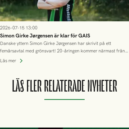
2026-07-15 13:00
Simon Girke Jørgensen är klar för GAIS
Danske yttern Simon Girke Jørgensen har skrivit på ett
femårsavtal med grönsvart! 20-åringen kommer närmast från
spel i färöiska Skála IF.
Läs mer
LÄS FLER RELATERADE NYHETER