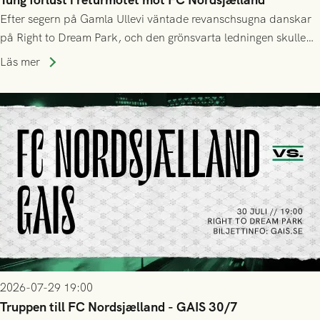
Efter segern på Gamla Ullevi väntade revanschsugna danskar
på Right to Dream Park, och den grönsvarta ledningen skulle
upphöra efter mindre än kvarten spelad. På lika mark visade
Läs mer
sig Nordsjälland numren för stora och matchen slutade i
tennissiffror och det grönsvarta europaäventyret tog slut.
2026-07-29 19:00
Truppen till FC Nordsjælland - GAIS 30/7