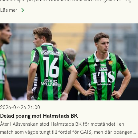
som står på reservlista eller fått förhinder.
Läs mer
2026-07-26 21:00
Delad poäng mot Halmstads BK
Åter i Allsvenskan stod Halmstads BK för motståndet i en
match som vägde tungt till fördel för GAIS, men där poängen