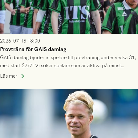
2026-07-15 18:00
Provträna för GAIS damlag
GAIS damlag bjuder in spelare till provträning under vecka 31,
med start 27/7! Vi söker spelare som är aktiva på minst
division 3-nivå.
Läs mer