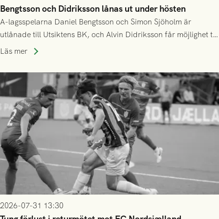
Bengtsson och Didriksson lånas ut under hösten
A-lagsspelarna Daniel Bengtsson och Simon Sjöholm är
utlånade till Utsiktens BK, och Alvin Didriksson får möjlighet till
speltid i Hestrafors genom föreningssamarbete.
Läs mer
2026-07-31 13:30
Tung förlust i returmötet mot FC Nordsjælland