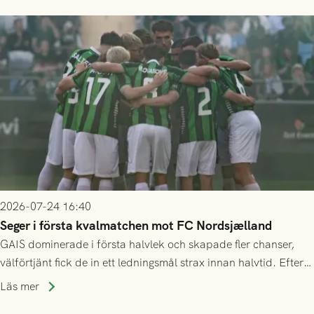
2026-07-24 16:40
Seger i första kvalmatchen mot FC Nordsjælland
GAIS dominerade i första halvlek och skapade fler chanser,
välförtjänt fick de in ett ledningsmål strax innan halvtid. Efter
halvtidsvilan sjönk tempot när Nordsjälland tilläts ha mer av
Läs mer
bollen, men GAIS försvarade sig disciplinerat och säkrade en