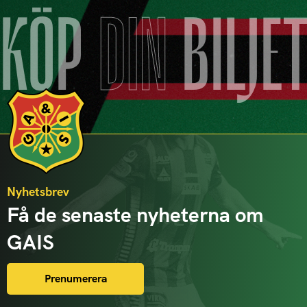
KÖP
DIN
BILJE
Nyhetsbrev
Få de senaste nyheterna om
GAIS
Prenumerera