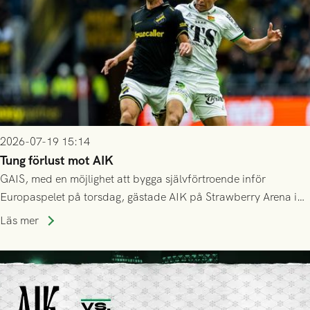
2026-07-19 15:14
Tung förlust mot AIK
GAIS, med en möjlighet att bygga självförtroende inför
Europaspelet på torsdag, gästade AIK på Strawberry Arena i
Stockholm . Men trots konstant hotande i första halvlek av
Läs mer
GAIS så var det AIK, i andra halvlek, som höjde tempot och
lyckades få in 2-0.