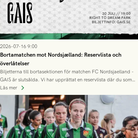
2026-07-16 9:00
Bortamatchen mot Nordsjælland: Reservlista och
överlåtelser
Biljetterna till bortasektionen för matchen FC Nordsjaelland -
GAIS är slutsålda. Vi har upprättat en reservlista där du som
ännu inte har någon biljett kan anmäla ditt intresse. Du kan
Läs mer
inte själv överlåta din biljett till någon annan.