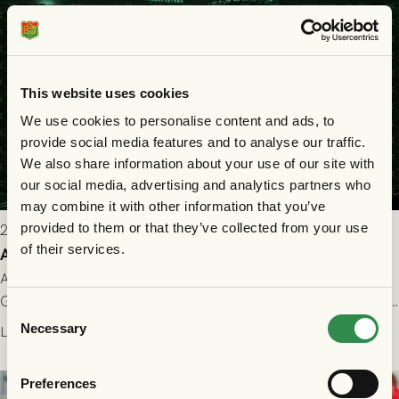
This website uses cookies
We use cookies to personalise content and ads, to
provide social media features and to analyse our traffic.
We also share information about your use of our site with
our social media, advertising and analytics partners who
may combine it with other information that you’ve
provided to them or that they’ve collected from your use
2026-07-22 9:00
of their services.
Allt du behöver veta inför GAIS - FC Nordsjælland
All evenemangsinformation du kan behöva inför ditt besök på
Gamla Ullevi och matchen mellan GAIS och FC Nordsjælland i
Consent
kvalet till Conference League! Avspark kl 19.00 på torsdag
Necessary
Läs mer
Selection
23/7.
Preferences