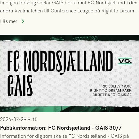
Imorgon torsdag spelar GAIS borta mot FC Nordsjælland i den
andra kvalmatchen till Conference League på Right to Dream
Park! Fredrik Holmberg och ledarstaben har tagit ut följande
Läs mer
trupp till matchen:
2026-07-29 9:15
Publikinformation: FC Nordsjælland - GAIS 30/7
Information för dig som ska se FC Nordsjælland - GAIS på