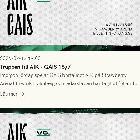
2026-07-17 19:00
Truppen till AIK - GAIS 18/7
Imorgon lördag spelar GAIS borta mot AIK på Strawberry
Arena! Fredrik Holmberg och ledarstaben har tagit ut följande
trupp till matchen:
Läs mer