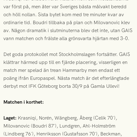
var först på, men åter var Sveriges bästa målvakt beredd
och höll nollan. Sista bytet kom med tre minuter kvar av
ordinarie tid. Boudri tillbaka på plan och Milovanovic klev
av. Någon dramatik i slutminuterna blev det inte, utan GAIS
vann matchen och frälste alla grönsvarta hjärtan med 3-0.
Det goda protokollet mot Stockholmslagen fortsätter. GAIS
klättrar härmed upp till en fjärde placering, visserligen en
match mer spelad än trean Hammarby men endast ett
poäng ifrån Europaspel. Nästa match är det efterlängtade
derbyt mot IFK Göteborg borta 30/9 på Gamla Ullevi!
Matchen i korthet:
Laget:
Krasniqi, Norén, Wängberg, Åberg (Celik 70´),
Milovanovic (Boudri 87´), Lundgren, Ahl-Holmström
(Lindberg 76´), Henriksson (Gustafsson 70´), Beckman,