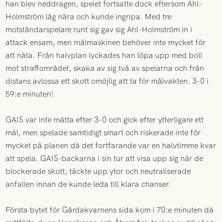
han blev neddragen, spelet fortsatte dock eftersom Ahl-
Holmström låg nära och kunde ingripa. Med tre
motståndarspelare runt sig gav sig Ahl-Holmström in i
attack ensam, men målmaskinen behöver inte mycket för
att näta. Från halvplan lyckades han löpa upp med boll
mot straffområdet, skaka av sig två av spelarna och från
distans avlossa ett skott omöjlig att ta för målvakten. 3-0 i
59:e minuten!
GAIS var inte mätta efter 3-0 och gick efter ytterligare ett
mål, men spelade samtidigt smart och riskerade inte för
mycket på planen då det fortfarande var en halvtimme kvar
att spela. GAIS-backarna i sin tur att visa upp sig när de
blockerade skott, täckte upp ytor och neutraliserade
anfallen innan de kunde leda till klara chanser.
Första bytet för Gårdakvarnens sida kom i 70:e minuten då