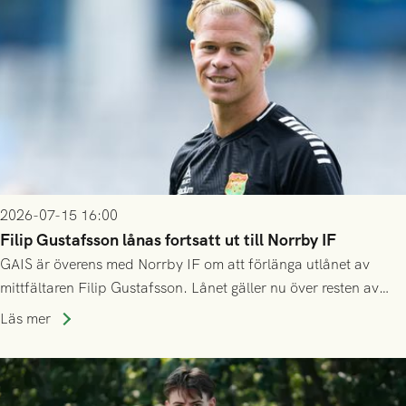
2026-07-15 16:00
Filip Gustafsson lånas fortsatt ut till Norrby IF
GAIS är överens med Norrby IF om att förlänga utlånet av
mittfältaren Filip Gustafsson. Lånet gäller nu över resten av
säsongen 2026.
Läs mer