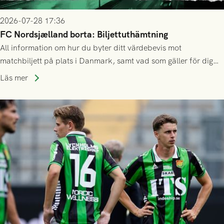
2026-07-28 17:36
FC Nordsjælland borta: Biljettuthämtning
All information om hur du byter ditt värdebevis mot
matchbiljett på plats i Danmark, samt vad som gäller för dig
som står på reservlista eller fått förhinder.
Läs mer