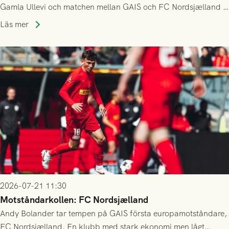
Gamla Ullevi och matchen mellan GAIS och FC Nordsjælland i
kvalet till Conference League! Avspark kl 19.00 på torsdag
Läs mer
23/7.
2026-07-21 11:30
Motståndarkollen: FC Nordsjælland
Andy Bolander tar tempen på GAIS första europamotståndare,
FC Nordsjælland. En klubb med stark ekonomi men lågt