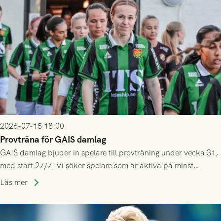
2026-07-15 18:00
Provträna för GAIS damlag
GAIS damlag bjuder in spelare till provträning under vecka 31,
med start 27/7! Vi söker spelare som är aktiva på minst
division 3-nivå.
Läs mer