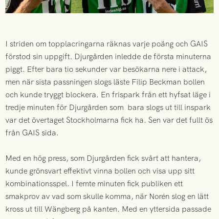
I striden om topplacringarna räknas varje poäng och GAIS
förstod sin uppgift. Djurgården inledde de första minuterna
piggt. Efter bara tio sekunder var besökarna nere i attack,
men när sista passningen slogs läste Filip Beckman bollen
och kunde tryggt blockera. En frispark från ett hyfsat läge i
tredje minuten för Djurgården som bara slogs ut till inspark
var det övertaget Stockholmarna fick ha. Sen var det fullt ös
från GAIS sida.
Med en hög press, som Djurgården fick svårt att hantera,
kunde grönsvart effektivt vinna bollen och visa upp sitt
kombinationsspel. I femte minuten fick publiken ett
smakprov av vad som skulle komma, när Norén slog en lätt
kross ut till Wängberg på kanten. Med en yttersida passade