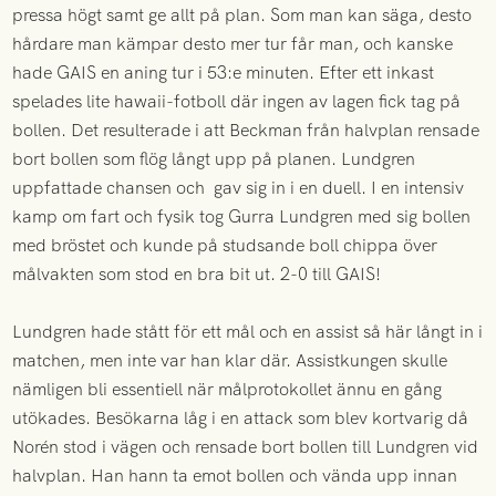
pressa högt samt ge allt på plan. Som man kan säga, desto
hårdare man kämpar desto mer tur får man, och kanske
hade GAIS en aning tur i 53:e minuten. Efter ett inkast
spelades lite hawaii-fotboll där ingen av lagen fick tag på
bollen. Det resulterade i att Beckman från halvplan rensade
bort bollen som flög långt upp på planen. Lundgren
uppfattade chansen och gav sig in i en duell. I en intensiv
kamp om fart och fysik tog Gurra Lundgren med sig bollen
med bröstet och kunde på studsande boll chippa över
målvakten som stod en bra bit ut. 2-0 till GAIS!
Lundgren hade stått för ett mål och en assist så här långt in i
matchen, men inte var han klar där. Assistkungen skulle
nämligen bli essentiell när målprotokollet ännu en gång
utökades. Besökarna låg i en attack som blev kortvarig då
Norén stod i vägen och rensade bort bollen till Lundgren vid
halvplan. Han hann ta emot bollen och vända upp innan