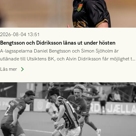
2026-08-04 13:51
Bengtsson och Didriksson lånas ut under hösten
A-lagsspelarna Daniel Bengtsson och Simon Sjöholm är
utlånade till Utsiktens BK, och Alvin Didriksson får möjlighet till
speltid i Hestrafors genom föreningssamarbete.
Läs mer