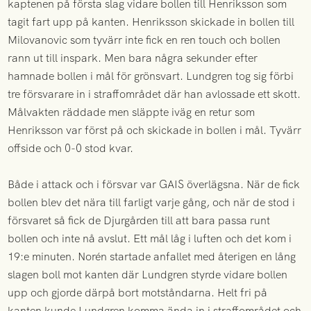
kaptenen på första slag vidare bollen till Henriksson som
tagit fart upp på kanten. Henriksson skickade in bollen till
Milovanovic som tyvärr inte fick en ren touch och bollen
rann ut till inspark. Men bara några sekunder efter
hamnade bollen i mål för grönsvart. Lundgren tog sig förbi
tre försvarare in i straffområdet där han avlossade ett skott.
Målvakten räddade men släppte iväg en retur som
Henriksson var först på och skickade in bollen i mål. Tyvärr
offside och 0-0 stod kvar.
Både i attack och i försvar var GAIS överlägsna. När de fick
bollen blev det nära till farligt varje gång, och när de stod i
försvaret så fick de Djurgården till att bara passa runt
bollen och inte nå avslut. Ett mål låg i luften och det kom i
19:e minuten. Norén startade anfallet med återigen en lång
slagen boll mot kanten där Lundgren styrde vidare bollen
upp och gjorde därpå bort motståndarna. Helt fri på
kanten kunde Lundgren komma ända in i straffområdet och