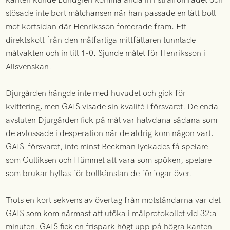
slösade inte bort målchansen när han passade en lätt boll
mot kortsidan där Henriksson forcerade fram. Ett
direktskott från den målfarliga mittfältaren tunnlade
målvakten och in till 1-0. Sjunde målet för Henriksson i
Allsvenskan!
Djurgården hängde inte med huvudet och gick för
kvittering, men GAIS visade sin kvalité i försvaret. De enda
avsluten Djurgården fick på mål var halvdana sådana som
de avlossade i desperation när de aldrig kom någon vart.
GAIS-försvaret, inte minst Beckman lyckades få spelare
som Gulliksen och Hümmet att vara som spöken, spelare
som brukar hyllas för bollkänslan de förfogar över.
Trots en kort sekvens av övertag från motståndarna var det
GAIS som kom närmast att utöka i målprotokollet vid 32:a
minuten. GAIS fick en frispark högt upp på högra kanten