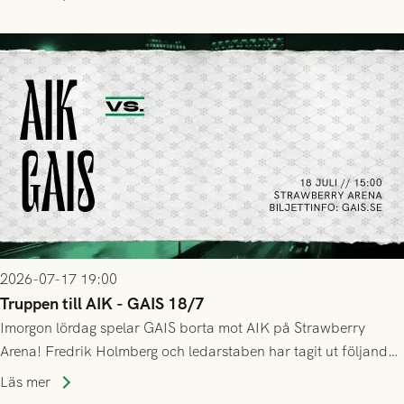
GAIS så var det AIK, i andra halvlek, som höjde tempot och
lyckades få in 2-0.
2026-07-17 19:00
Truppen till AIK - GAIS 18/7
Imorgon lördag spelar GAIS borta mot AIK på Strawberry
Arena! Fredrik Holmberg och ledarstaben har tagit ut följande
trupp till matchen:
Läs mer