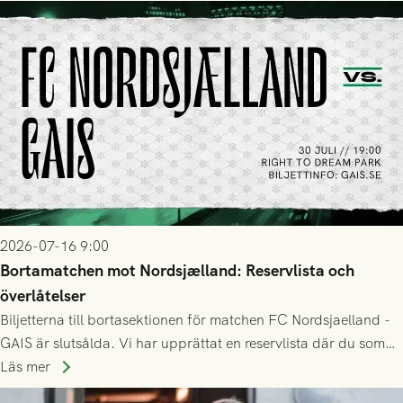
2026-07-16 9:00
Bortamatchen mot Nordsjælland: Reservlista och
överlåtelser
Biljetterna till bortasektionen för matchen FC Nordsjaelland -
GAIS är slutsålda. Vi har upprättat en reservlista där du som
ännu inte har någon biljett kan anmäla ditt intresse. Du kan
Läs mer
inte själv överlåta din biljett till någon annan.