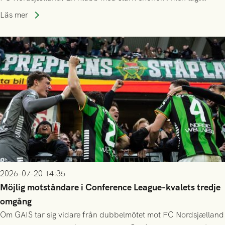
publiksnitt, ett lag med både kollektiv styrka och individuell
Läs mer
finess.
2026-07-20 14:35
Möjlig motståndare i Conference League-kvalets tredje
omgång
Om GAIS tar sig vidare från dubbelmötet mot FC Nordsjælland