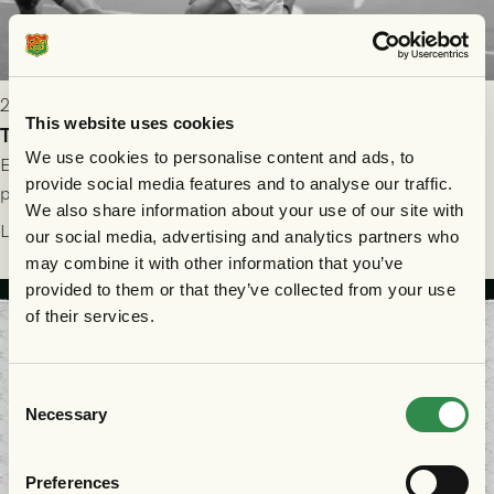
2026-07-31 13:30
This website uses cookies
Tung förlust i returmötet mot FC Nordsjælland
We use cookies to personalise content and ads, to
Efter segern på Gamla Ullevi väntade revanschsugna danskar
provide social media features and to analyse our traffic.
på Right to Dream Park, och den grönsvarta ledningen skulle
We also share information about your use of our site with
upphöra efter mindre än kvarten spelad. På lika mark visade
Läs mer
our social media, advertising and analytics partners who
sig Nordsjälland numren för stora och matchen slutade i
may combine it with other information that you’ve
tennissiffror och det grönsvarta europaäventyret tog slut.
provided to them or that they’ve collected from your use
of their services.
Consent
Necessary
Selection
Preferences