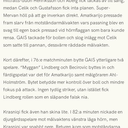
mittfälts-duon Henriksson och Åberg fick tackas av till sång,
medan Celik och Gustafsson fick inta planen. Super-
Mervan höll på att ge inverkan direkt. Amatkarijo pressade
fram slarv från motståndarmålvakten vars passning blev en
svag till egen back pressad vid hörnflaggan som bara kunde
rensa. GAIS tackade för bollen och slog inlägg mot Celik
som satte till pannan, dessvärre räddade målvakten.
Kort därefter, i 76:e matchminuten bytte GAIS ytterligare två
spelare. “Myggan” Lindberg och Becirovic byttes in och
färdigspelat var det för Amatkarijo samt målgöraren Ahl-
Holmström. Bytet betydde mer kontroll över boll och mindre
fokus på attack. Ingen tydlig striker, utan istället fick
Lindberg rollen som en släpande falsk nia.
Krasniqi fick även han skina lite. I 82:a minuten nickade en
djurgårdsspelare mot målvaktens vänstra låga hörn, men
Krasniqi var snabbt nere. Returen kom som motståndarna