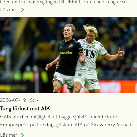
i den andra kvalomgången till UEFA Conference League så
spelas den tredje kvalomgången kort därpå. Motståndare blir
Läs mer
då vinnaren i mötet mellan isländska Valur och HŠK Zrinjski
Mostar från Bosnien och Hercegovina.
2026-07-19 15:14
Tung förlust mot AIK
GAIS, med en möjlighet att bygga självförtroende inför
Europaspelet på torsdag, gästade AIK på Strawberry Arena i
Stockholm . Men trots konstant hotande i första halvlek av
Läs mer