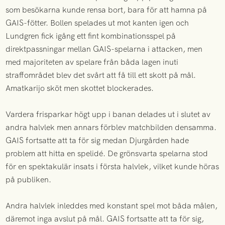
som besökarna kunde rensa bort, bara för att hamna på
GAIS-fötter. Bollen spelades ut mot kanten igen och
Lundgren fick igång ett fint kombinationsspel på
direktpassningar mellan GAIS-spelarna i attacken, men
med majoriteten av spelare från båda lagen inuti
straffområdet blev det svårt att få till ett skott på mål.
Amatkarijo sköt men skottet blockerades.
Vardera frisparkar högt upp i banan delades ut i slutet av
andra halvlek men annars förblev matchbilden densamma.
GAIS fortsatte att ta för sig medan Djurgården hade
problem att hitta en spelidé. De grönsvarta spelarna stod
för en spektakulär insats i första halvlek, vilket kunde höras
på publiken.
Andra halvlek inleddes med konstant spel mot båda målen,
däremot inga avslut på mål. GAIS fortsatte att ta för sig,