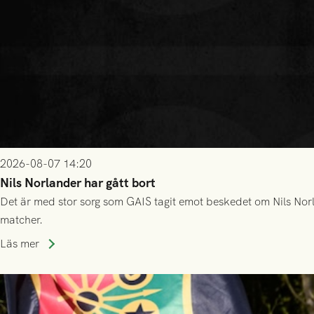
2026-08-07 14:20
Nils Norlander har gått bort
Det är med stor sorg som GAIS tagit emot beskedet om Nils Norl
matcher.
Läs mer