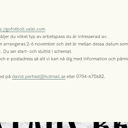
s://gofotboll.valei.com
r väljer du vilket typ av arbetspass du är intresserad av.
en arrangeras 2-6 november och det är mellan dessa datum som
. Du ser start- och sluttid i schemat.
 e-postadress så att vi kan nå dig med information och påminn
hed på
david.perhed@hotmail.se
eller 0704-670682.