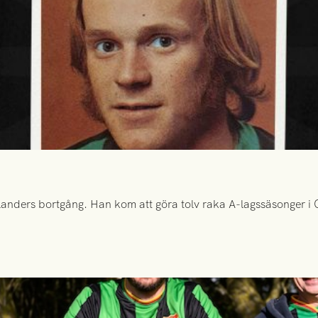
anders bortgång. Han kom att göra tolv raka A-lagssäsonger i Gr