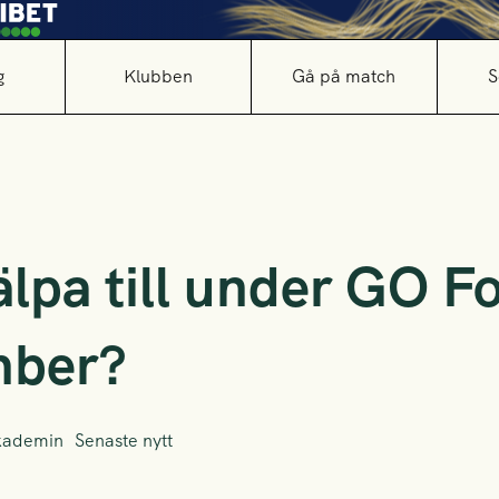
g
Klubben
Gå på match
S
älpa till under GO F
mber?
kademin
Senaste nytt