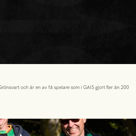
önsvart och är en av få spelare som i GAIS gjort fler än 200