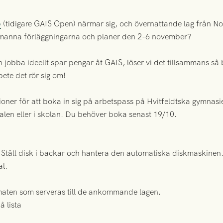
p
(tidigare GAIS Open) närmar sig, och övernattande lag från N
bemanna förläggningarna och planer den 2-6 november?
jobba ideellt spar pengar åt GAIS, löser vi det tillsammans så b
ete det rör sig om!
ktioner för att boka in sig på arbetspass på Hvitfeldtska gymnas
len eller i skolan. Du behöver boka senast 19/10.
. Ställ disk i backar och hantera den automatiska diskmaskinen
al.
 maten som serveras till de ankommande lagen.
 lista