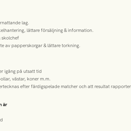
ernattande lag.
elhantering, lättare försäljning & information.
 skolchef
te av papperskorgar & lättare torkning.
r igång på utsatt tid
ollar, västar, koner m.m.
rtecknas efter färdigspelade matcher och att resultat rapporteras
n är
ad