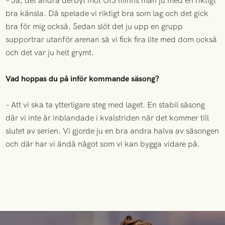
– Ja, det andra derbyt mot ÖIS minns man ju med en riktigt
bra känsla. Då spelade vi riktigt bra som lag och det gick
bra för mig också. Sedan slöt det ju upp en grupp
supportrar utanför arenan så vi fick fira lite med dom också
och det var ju helt grymt.
Vad hoppas du på inför kommande säsong?
– Att vi ska ta ytterligare steg med laget. En stabil säsong
där vi inte är inblandade i kvalstriden när det kommer till
slutet av serien. Vi gjorde ju en bra andra halva av säsongen
och där har vi ändå något som vi kan bygga vidare på.