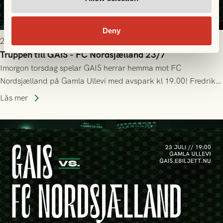
Deny
2026-07-22 19:00
Truppen till GAIS - FC Nordsjælland 23/7
Imorgon torsdag spelar GAIS herrar hemma mot FC
Nordsjælland på Gamla Ullevi med avspark kl 19.00! Fredrik
Holmberg och ledarstaben har tagit ut följande trupp till
Läs mer
matchen: