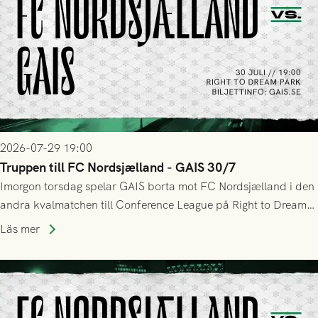
2026-07-29 19:00
Truppen till FC Nordsjælland - GAIS 30/7
Imorgon torsdag spelar GAIS borta mot FC Nordsjælland i den
andra kvalmatchen till Conference League på Right to Dream
Park! Fredrik Holmberg och ledarstaben har tagit ut följande
Läs mer
trupp till matchen: