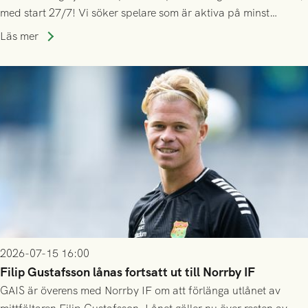
med start 27/7! Vi söker spelare som är aktiva på minst
division 3-nivå.
Läs mer
2026-07-15 16:00
Filip Gustafsson lånas fortsatt ut till Norrby IF
GAIS är överens med Norrby IF om att förlänga utlånet av