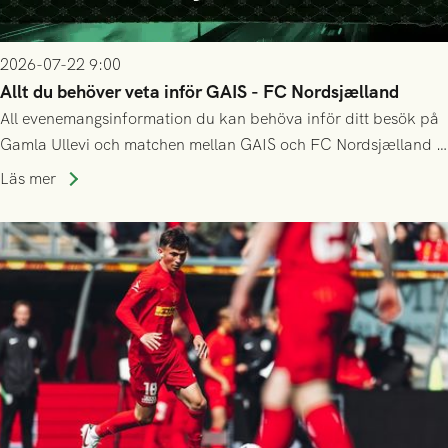
2026-07-22 9:00
Allt du behöver veta inför GAIS - FC Nordsjælland
All evenemangsinformation du kan behöva inför ditt besök på
Gamla Ullevi och matchen mellan GAIS och FC Nordsjælland i
kvalet till Conference League! Avspark kl 19.00 på torsdag
Läs mer
23/7.