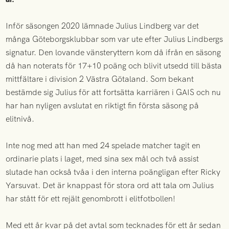
Inför säsongen 2020 lämnade Julius Lindberg var det
många Göteborgsklubbar som var ute efter Julius Lindbergs
signatur. Den lovande vänsteryttern kom då ifrån en säsong
då han noterats för 17+10 poäng och blivit utsedd till bästa
mittfältare i division 2 Västra Götaland. Som bekant
bestämde sig Julius för att fortsätta karriären i GAIS och nu
har han nyligen avslutat en riktigt fin första säsong på
elitnivå.
Inte nog med att han med 24 spelade matcher tagit en
ordinarie plats i laget, med sina sex mål och två assist
slutade han också tvåa i den interna poängligan efter Ricky
Yarsuvat. Det är knappast för stora ord att tala om Julius
har stått för ett rejält genombrott i elitfotbollen!
Med ett år kvar på det avtal som tecknades för ett år sedan