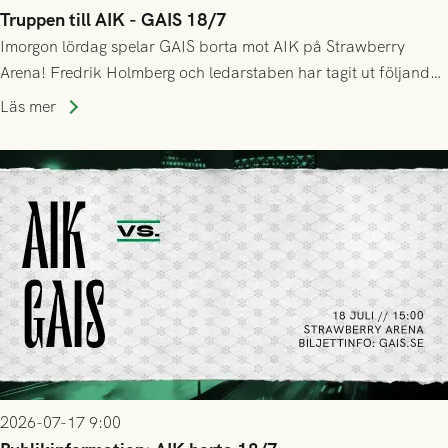
Truppen till AIK - GAIS 18/7
Imorgon lördag spelar GAIS borta mot AIK på Strawberry
Arena! Fredrik Holmberg och ledarstaben har tagit ut följande
trupp till matchen:
Läs mer
2026-07-17 9:00