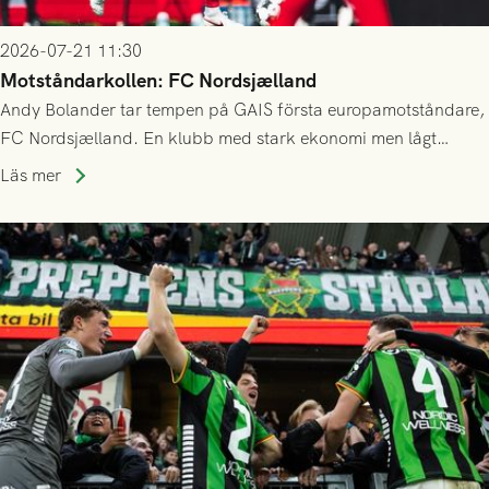
2026-07-21 11:30
Motståndarkollen: FC Nordsjælland
Andy Bolander tar tempen på GAIS första europamotståndare,
FC Nordsjælland. En klubb med stark ekonomi men lågt
publiksnitt, ett lag med både kollektiv styrka och individuell
Läs mer
finess.