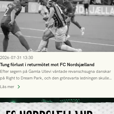
2026-07-31 13:30
Tung förlust i returmötet mot FC Nordsjælland
Efter segern på Gamla Ullevi väntade revanschsugna danskar
på Right to Dream Park, och den grönsvarta ledningen skulle
upphöra efter mindre än kvarten spelad. På lika mark visade
Läs mer
sig Nordsjälland numren för stora och matchen slutade i
tennissiffror och det grönsvarta europaäventyret tog slut.