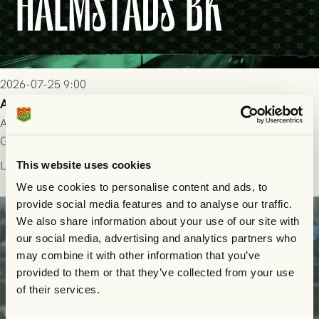
2026-07-25 9:00
Allt du behöver veta inför GAIS - Halmstads BK 26/7
All evenemangsinformation du kan behöva inför ditt besök på
Gamla Ullevi och matchen mellan GAIS och Halmstads BK i
Allsvenskan! Avspark kl 16.30 på söndag 26/7.
Läs mer
This website uses cookies
We use cookies to personalise content and ads, to
provide social media features and to analyse our traffic.
We also share information about your use of our site with
our social media, advertising and analytics partners who
may combine it with other information that you’ve
provided to them or that they’ve collected from your use
of their services.