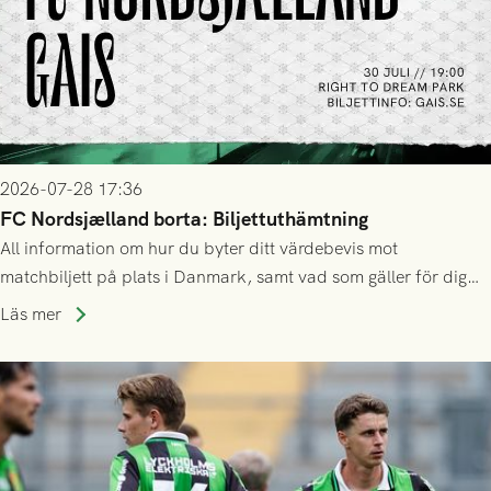
2026-07-28 17:36
FC Nordsjælland borta: Biljettuthämtning
All information om hur du byter ditt värdebevis mot
matchbiljett på plats i Danmark, samt vad som gäller för dig
som står på reservlista eller fått förhinder.
Läs mer