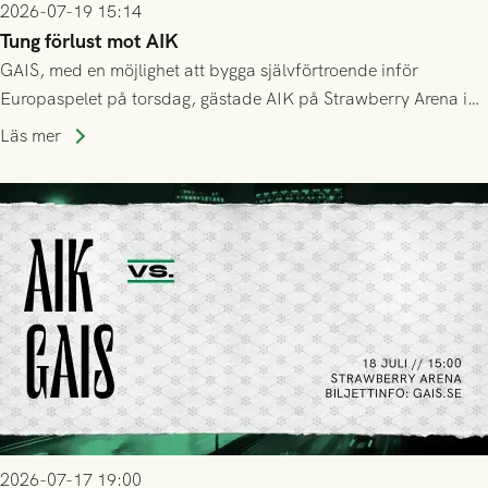
2026-07-19 15:14
Tung förlust mot AIK
GAIS, med en möjlighet att bygga självförtroende inför
Europaspelet på torsdag, gästade AIK på Strawberry Arena i
Stockholm . Men trots konstant hotande i första halvlek av
Läs mer
GAIS så var det AIK, i andra halvlek, som höjde tempot och
lyckades få in 2-0.
2026-07-17 19:00