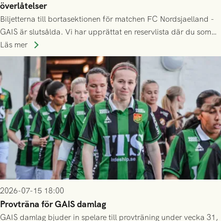
överlåtelser
Biljetterna till bortasektionen för matchen FC Nordsjaelland -
GAIS är slutsålda. Vi har upprättat en reservlista där du som
ännu inte har någon biljett kan anmäla ditt intresse. Du kan
Läs mer
inte själv överlåta din biljett till någon annan.
2026-07-15 18:00
Provträna för GAIS damlag
GAIS damlag bjuder in spelare till provträning under vecka 31,