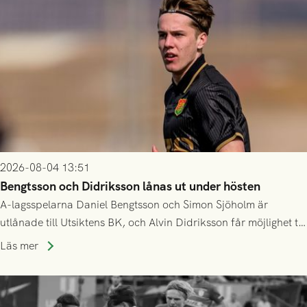
2026-08-04 13:51
Bengtsson och Didriksson lånas ut under hösten
A-lagsspelarna Daniel Bengtsson och Simon Sjöholm är
utlånade till Utsiktens BK, och Alvin Didriksson får möjlighet till
speltid i Hestrafors genom föreningssamarbete.
Läs mer