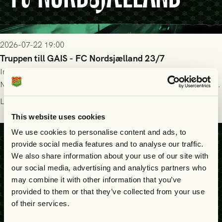
2026-07-22 19:00
Truppen till GAIS - FC Nordsjælland 23/7
Imorgon torsdag spelar GAIS herrar hemma mot FC
Nordsjælland på Gamla Ullevi med avspark kl 19.00! Fredrik
Holmberg och ledarstaben har tagit ut följande trupp till
Läs mer
matchen:
This website uses cookies
We use cookies to personalise content and ads, to
provide social media features and to analyse our traffic.
We also share information about your use of our site with
our social media, advertising and analytics partners who
may combine it with other information that you’ve
provided to them or that they’ve collected from your use
of their services.