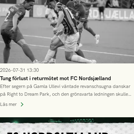
2026-07-31 13:30
Tung förlust i returmötet mot FC Nordsjælland
Efter segern på Gamla Ullevi väntade revanschsugna danskar
på Right to Dream Park, och den grönsvarta ledningen skulle
upphöra efter mindre än kvarten spelad. På lika mark visade
Läs mer
sig Nordsjälland numren för stora och matchen slutade i
tennissiffror och det grönsvarta europaäventyret tog slut.