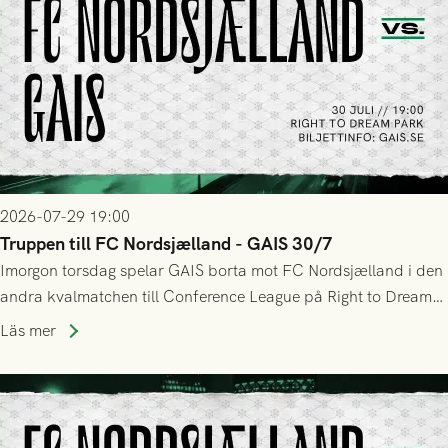
2026-07-29 19:00
Truppen till FC Nordsjælland - GAIS 30/7
Imorgon torsdag spelar GAIS borta mot FC Nordsjælland i den
andra kvalmatchen till Conference League på Right to Dream
Park! Fredrik Holmberg och ledarstaben har tagit ut följande
Läs mer
trupp till matchen: