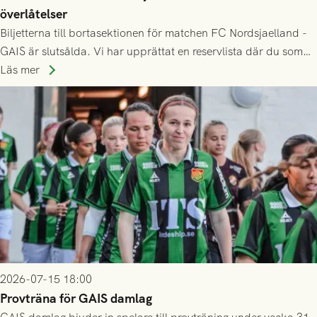
överlåtelser
Biljetterna till bortasektionen för matchen FC Nordsjaelland -
GAIS är slutsålda. Vi har upprättat en reservlista där du som
ännu inte har någon biljett kan anmäla ditt intresse. Du kan
Läs mer
inte själv överlåta din biljett till någon annan.
2026-07-15 18:00
Provträna för GAIS damlag