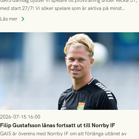
GAIS damlag bjuder in spelare till provträning under vecka 31,
med start 27/7! Vi söker spelare som är aktiva på minst
division 3-nivå.
Läs mer
2026-07-15 16:00
Filip Gustafsson lånas fortsatt ut till Norrby IF
GAIS är överens med Norrby IF om att förlänga utlånet av