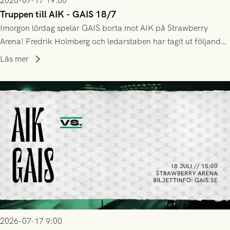
2026-07-17 19:00
Truppen till AIK - GAIS 18/7
Imorgon lördag spelar GAIS borta mot AIK på Strawberry
Arena! Fredrik Holmberg och ledarstaben har tagit ut följande
trupp till matchen:
Läs mer
2026-07-17 9:00