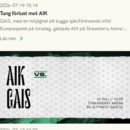
2026-07-19 15:14
Tung förlust mot AIK
GAIS, med en möjlighet att bygga självförtroende inför
Europaspelet på torsdag, gästade AIK på Strawberry Arena i
Stockholm . Men trots konstant hotande i första halvlek av
Läs mer
GAIS så var det AIK, i andra halvlek, som höjde tempot och
lyckades få in 2-0.