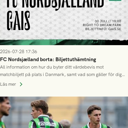
2026-07-28 17:36
FC Nordsjælland borta: Biljettuthämtning
All information om hur du byter ditt värdebevis mot
matchbiljett på plats i Danmark, samt vad som gäller för dig
som står på reservlista eller fått förhinder.
Läs mer