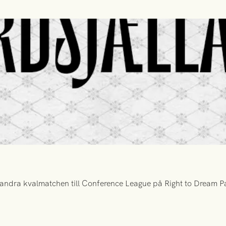
ndra kvalmatchen till Conference League på Right to Dream Par