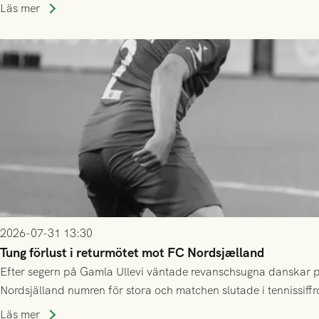
Läs mer
2026-07-31 13:30
Tung förlust i returmötet mot FC Nordsjælland
Efter segern på Gamla Ullevi väntade revanschsugna danskar på
Nordsjälland numren för stora och matchen slutade i tennissiffr
Läs mer