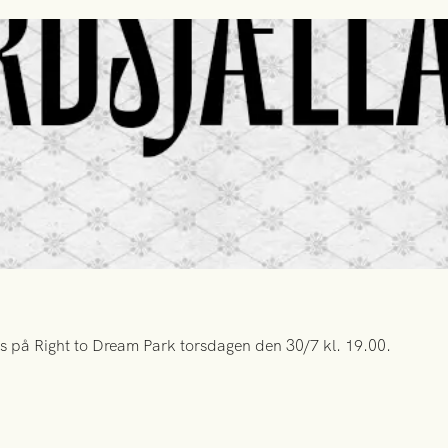
s på Right to Dream Park torsdagen den 30/7 kl. 19.00.