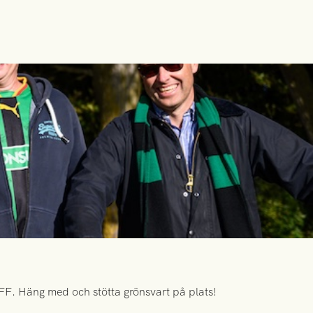
FF. Häng med och stötta grönsvart på plats!