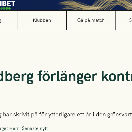
g
Klubben
Gå på match
S
dberg förlänger kont
ar skrivit på för ytterligare ett år i den grönsvart
aget Herr
Senaste nytt