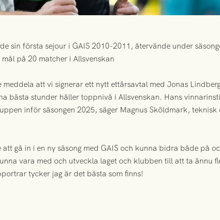
rde sin första sejour i GAIS 2010-2011, återvände under säsong
å mål på 20 matcher i Allsvenskan
 meddela att vi signerar ett nytt ettårsavtal med Jonas Lindbe
ina bästa stunder håller toppnivå i Allsvenskan. Hans vinnarinst
truppen inför säsongen 2025, säger Magnus Sköldmark, teknisk d
e att gå in i en ny säsong med GAIS och kunna bidra både på o
kunna vara med och utveckla laget och klubben till att ta ännu fl
pportrar tycker jag är det bästa som finns!