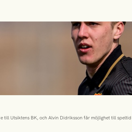
ill Utsiktens BK, och Alvin Didriksson får möjlighet till spelt