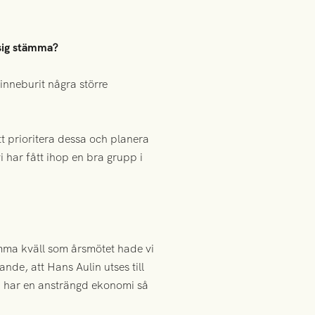
 sig stämma?
e inneburit några större
tt prioritera dessa och planera
 har fått ihop en bra grupp i
mma kväll som årsmötet hade vi
nde, att Hans Aulin utses till
 vi har en ansträngd ekonomi så