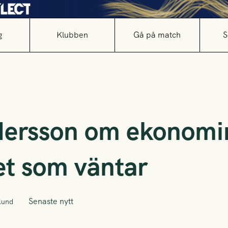
g
Klubben
Gå på match
S
ersson om ekonomin
et som väntar
Senaste nytt
lund