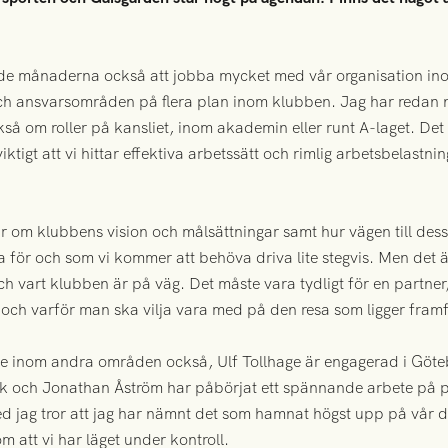
 månaderna också att jobba mycket med vår organisation ino
er och ansvarsområden på flera plan inom klubben. Jag har redan 
så om roller på kansliet, inom akademin eller runt A-laget. Det
tigt att vi hittar effektiva arbetssätt och rimlig arbetsbelastni
ar om klubbens vision och målsättningar samt hur vägen till dess
för och som vi kommer att behöva driva lite stegvis. Men det är s
ch vart klubben är på väg. Det måste vara tydligt för en partner
och varför man ska vilja vara med på den resa som ligger framf
 inom andra områden också, Ulf Tollhage är engagerad i Götebo
ilk och Jonathan Åström har påbörjat ett spännande arbete på p
d jag tror att jag har nämnt det som hamnat högst upp på vår 
m att vi har läget under kontroll.