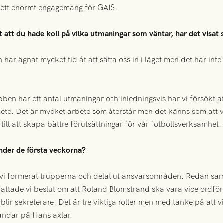
ns ett enormt engagemang för GAIS.
et att du hade koll på vilka utmaningar som väntar, har det visat
en har ägnat mycket tid åt att sätta oss in i läget men det har int
lubben har ett antal utmaningar och inledningsvis har vi försökt a
e. Det är mycket arbete som återstår men det känns som att vi
till att skapa bättre förutsättningar för vår fotbollsverksamhet.
under de första veckorna?
 vi formerat trupperna och delat ut ansvarsområden. Redan sa
fattade vi beslut om att Roland Blomstrand ska vara vice ordföra
blir sekreterare. Det är tre viktiga roller men med tanke på att
 landar på Hans axlar.