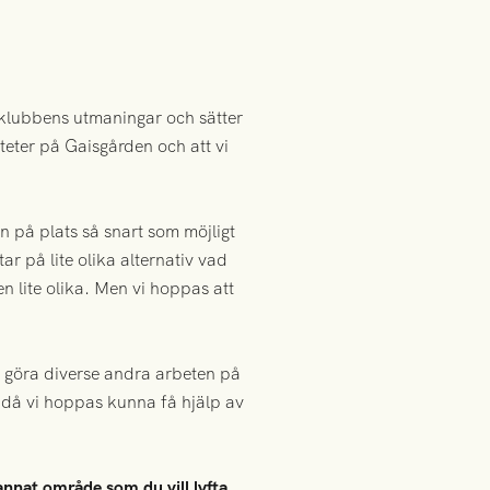
av klubbens utmaningar och sätter
teter på Gaisgården och att vi
an på plats så snart som möjligt
ar på lite olika alternativ vad
n lite olika. Men vi hoppas att
tt göra diverse andra arbeten på
 då vi hoppas kunna få hjälp av
nnat område som du vill lyfta