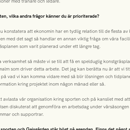
ioner med tränare och ledare.
en, vilka andra frågor känner du är prioriterade?
ju konstatera att ekonomin har en tydlig relation till de flesta 
Men med det sagt så handlar en annan viktig fråga om våra facili
planen som varit planerad under ett längre tag.
a verksamhet så måste vi se till att få en spelduglig konstgräspl
malm som driver detta arbete. Det jag kan berätta nu är att vi titt
e på vad vi kan komma vidare med så blir lösningen och tidplane
mation kring projektet inom någon månad eller så.
tt avlasta vår organisation kring sporten och på kansliet med a
relsen diskuterat att genomföra en arbetsdag under vårsäsongen
mmar och supportrar.
porten och Gaisgården står högt på agendan. Finns det något a