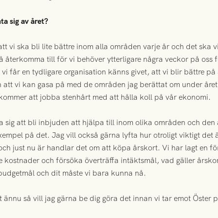
a sig av året?
att vi ska bli lite bättre inom alla områden varje år och det ska v
 få återkomma till för vi behöver ytterligare några veckor på os
 vi får en tydligare organisation känns givet, att vi blir bättre
 att vi kan gasa på med de områden jag berättat om under året 
 kommer att jobba stenhårt med att hålla koll på vår ekonomi.
sig att bli inbjuden att hjälpa till inom olika områden och d
xempel på det. Jag vill också gärna lyfta hur otroligt viktigt det
en och just nu är handlar det om att köpa årskort. Vi har lagt en 
re kostnader och försöka överträffa intäktsmål, vad gäller årsk
t budgetmål och dit måste vi bara kunna nå.
rt ännu så vill jag gärna be dig göra det innan vi tar emot Öster 