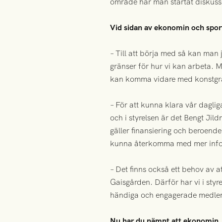
område har man startat diskuss
Vid sidan av ekonomin och sport
– Till att börja med så kan man 
gränser för hur vi kan arbeta. 
kan komma vidare med konstgräs
– För att kunna klara vår daglig
och i styrelsen är det Bengt Jild
gäller finansiering och beroend
kunna återkomma med mer infor
– Det finns också ett behov av a
Gaisgården. Därför har vi i sty
händiga och engagerade medle
Nu har du nämnt att ekonomin, s