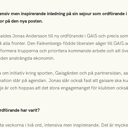
ensiv men inspirerande inledning på sin sejour som ordförande i 
kor på den nya posten.
ldes Jonas Andersson till ny ordförande i GAIS och precis som
 alla fronter. Den Falkenbergs-födde liberalen säger till GAIS.se 
, formera trupperna och prioritera kommande arbete och att öv
ed den ansträngda ekonomin.
om initiativ kring sporten, Gaisgården och på partnersidan, sam
tion står på agendan. Jonas slår också fast att gaisare ska ku
arje år och hoppas att det stora engagemanget för klubben också
rdförande har varit?
 veckorna i två ord, intensiva men inspirerande. Det är mycket