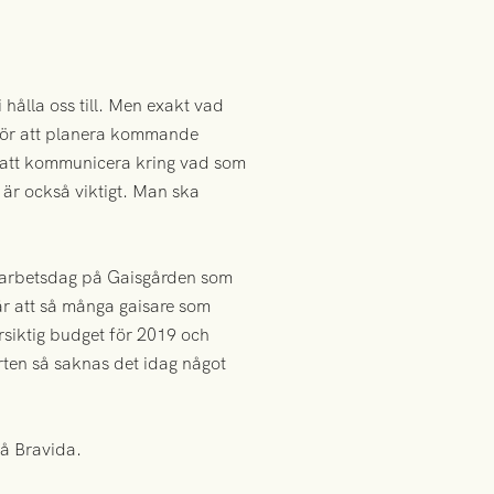
i hålla oss till. Men exakt vad
s för att planera kommande
 på att kommunicera kring vad som
är också viktigt. Man ska
en arbetsdag på Gaisgården som
 är att så många gaisare som
försiktig budget för 2019 och
orten så saknas det idag något
på Bravida.