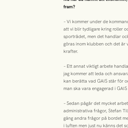
fram?
– Vi kommer under de kommande
att vi blir tydligare kring roll
sportrådet, men det handlar ock
göras inom klubben och det är vik
krafter.
– Ett annat viktigt arbete handl
jag kommer att leda och ansvara 
kan berätta vad GAIS står för o
man ska vara engagerad i GAIS 
– Sedan pågår det mycket arbete
administrativa frågor, Stefan T
gäng andra frågor på bordet me
i luften men just nu känns det so