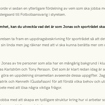
orde vi sedan en ytterligare fördelning av vem som ska jobba me
tergaard till Fotbollsansvarig i styrelsen.
amhet, kan du utveckla vad det är som Jonas och sportrådet ska
 styrelsen ta fram en uppdragsbeskrivning för sportrådet så att de
i sin linda men jag räknar med att vi ska kunna berätta mer om 
v Jonas av tre personer som alla har en mångårig bakgrund i kl
as Karlström och Tony Persson. Det som är klart redan idag är
göra en uppdelning sinsemellan avseende dessa uppgifter. Jag
rik och Kenneth (Gustafsson) för att förstå vilka behov och ut
te med att lösa några viktiga frågor.
obba med att skapa en tydligare struktur kring hur vi arbetar 