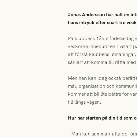
Jonas Andersson har haft en int
hans intryck efter snart tre vec
På klubbens 125:e födelsedag va
veckorna inneburit en rivstart på
att förstå klubbens utmaningar
såklart att komma till rätta m
Men han kan idag också berätta 
mål, organisation och kommunika
kommer att bli lite bättre för v
till längs vägen.
Hur har starten på din tid som o
– Man kan sammanfatta de första