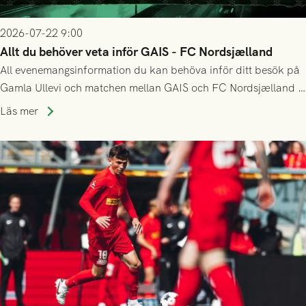
2026-07-22 9:00
Allt du behöver veta inför GAIS - FC Nordsjælland
All evenemangsinformation du kan behöva inför ditt besök på
Gamla Ullevi och matchen mellan GAIS och FC Nordsjælland i
kvalet till Conference League! Avspark kl 19.00 på torsdag
Läs mer
23/7.