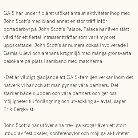
GAIS har under fjolåret utökat antalet aktiviteter ihop med
John Scott´s med bland annat en stor träff inför
bortaderbyt på John Scott´s Palace. Palace har även stått
värd för ett flertal intressentträffar som varit mycket
uppskattade. John Scott´s är numera också involverade i
Gamla Ullevi och arenans krogmiljö med många grönsvarta
besökare på plats i samband med matcherna.
-Det är väldigt glädjande att GAIS-familjen verkar inom det
nätverk vi har och att man gynnar våra partners. Det
stärker både klubben och våra partners och ger oss
möjligheter till förlängning och utveckling av avtal, säger
Erik Bergkvist.
John Scott´s har utöver sina trevliga krogar även ett stort
utbud av festlokaler, konferensytor och möjliga aktiviteter