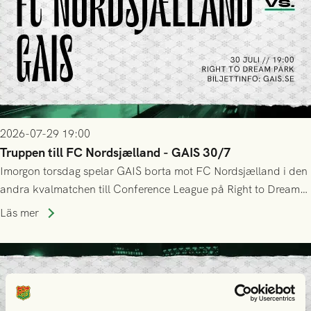
2026-07-29 19:00
Truppen till FC Nordsjælland - GAIS 30/7
Imorgon torsdag spelar GAIS borta mot FC Nordsjælland i den
andra kvalmatchen till Conference League på Right to Dream
Park! Fredrik Holmberg och ledarstaben har tagit ut följande
Läs mer
trupp till matchen: