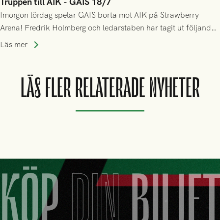
Truppen till AIK - GAIS 18/7
Imorgon lördag spelar GAIS borta mot AIK på Strawberry
Arena! Fredrik Holmberg och ledarstaben har tagit ut följande
trupp till matchen:
Läs mer
LÄS FLER RELATERADE NYHETER
KÖP
DIN
BILJE