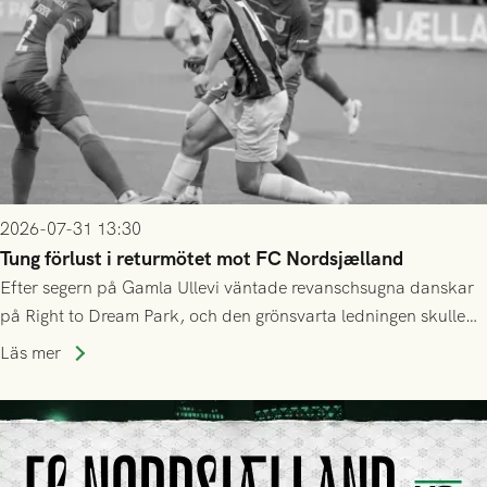
2026-07-31 13:30
Tung förlust i returmötet mot FC Nordsjælland
Efter segern på Gamla Ullevi väntade revanschsugna danskar
på Right to Dream Park, och den grönsvarta ledningen skulle
upphöra efter mindre än kvarten spelad. På lika mark visade
Läs mer
sig Nordsjälland numren för stora och matchen slutade i
tennissiffror och det grönsvarta europaäventyret tog slut.