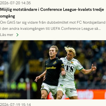
2026-07-20 14:35
Möjlig motståndare i Conference League-kvalets tredje
omgång
Om GAIS tar sig vidare från dubbelmötet mot FC Nordsjælland
i den andra kvalomgången till UEFA Conference League så
spelas den tredje kvalomgången kort därpå. Motståndare blir
Läs mer
då vinnaren i mötet mellan isländska Valur och HŠK Zrinjski
Mostar från Bosnien och Hercegovina.
2026-07-19 15:14