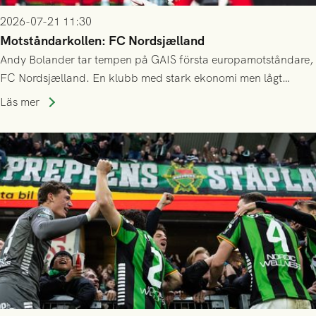
2026-07-21 11:30
Motståndarkollen: FC Nordsjælland
Andy Bolander tar tempen på GAIS första europamotståndare,
FC Nordsjælland. En klubb med stark ekonomi men lågt
publiksnitt, ett lag med både kollektiv styrka och individuell
Läs mer
finess.