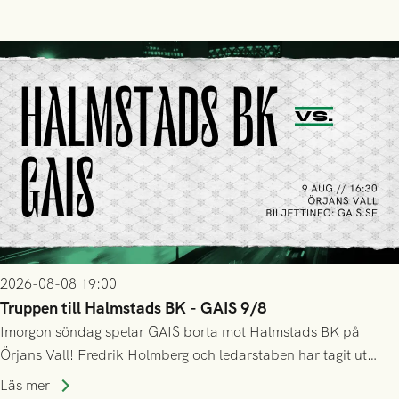
2026-08-08 19:00
Truppen till Halmstads BK - GAIS 9/8
Imorgon söndag spelar GAIS borta mot Halmstads BK på
Örjans Vall! Fredrik Holmberg och ledarstaben har tagit ut
följande trupp till matchen:
Läs mer