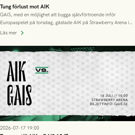
Tung förlust mot AIK
GAIS, med en möjlighet att bygga självförtroende inför
Europaspelet på torsdag, gästade AIK på Strawberry Arena i
Stockholm . Men trots konstant hotande i första halvlek av
Läs mer
GAIS så var det AIK, i andra halvlek, som höjde tempot och
lyckades få in 2-0.
2026-07-17 19:00