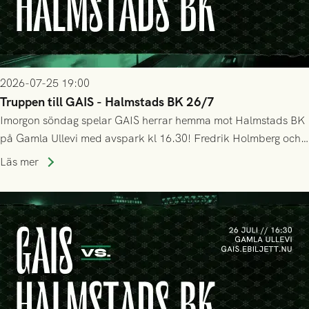
2026-07-25 19:00
Truppen till GAIS - Halmstads BK 26/7
Imorgon söndag spelar GAIS herrar hemma mot Halmstads BK
på Gamla Ullevi med avspark kl 16.30! Fredrik Holmberg och
ledarstaben har tagit ut följande trupp till matchen:
Läs mer