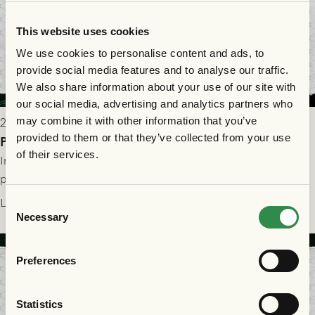
This website uses cookies
We use cookies to personalise content and ads, to
provide social media features and to analyse our traffic.
We also share information about your use of our site with
our social media, advertising and analytics partners who
may combine it with other information that you’ve
2026-07-29 9:15
provided to them or that they’ve collected from your use
Publikinformation: FC Nordsjælland - GAIS 30/7
of their services.
Information för dig som ska se FC Nordsjælland - GAIS på
plats på Right to Dream Park torsdagen den 30/7 kl. 19.00.
Läs mer
Consent
Necessary
Selection
Preferences
Statistics