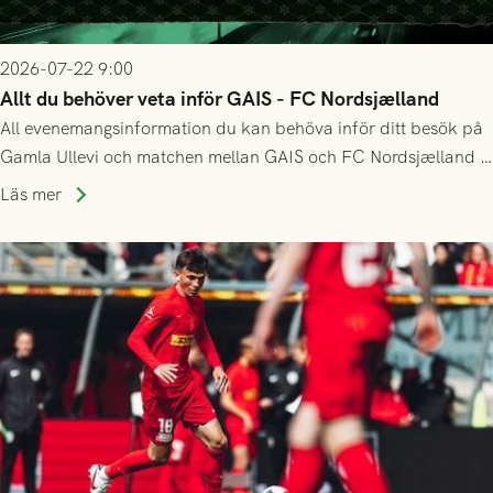
2026-07-22 9:00
Allt du behöver veta inför GAIS - FC Nordsjælland
All evenemangsinformation du kan behöva inför ditt besök på
Gamla Ullevi och matchen mellan GAIS och FC Nordsjælland i
kvalet till Conference League! Avspark kl 19.00 på torsdag
Läs mer
23/7.