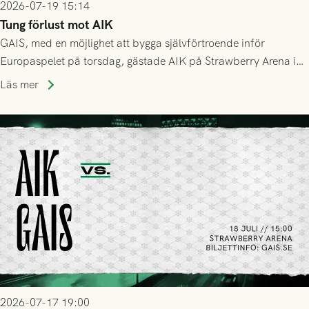
2026-07-19 15:14
Tung förlust mot AIK
GAIS, med en möjlighet att bygga självförtroende inför
Europaspelet på torsdag, gästade AIK på Strawberry Arena i
Stockholm . Men trots konstant hotande i första halvlek av
Läs mer
GAIS så var det AIK, i andra halvlek, som höjde tempot och
lyckades få in 2-0.
2026-07-17 19:00