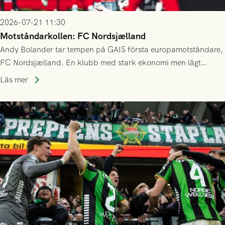
2026-07-21 11:30
Motståndarkollen: FC Nordsjælland
Andy Bolander tar tempen på GAIS första europamotståndare,
FC Nordsjælland. En klubb med stark ekonomi men lågt
publiksnitt, ett lag med både kollektiv styrka och individuell
Läs mer
finess.