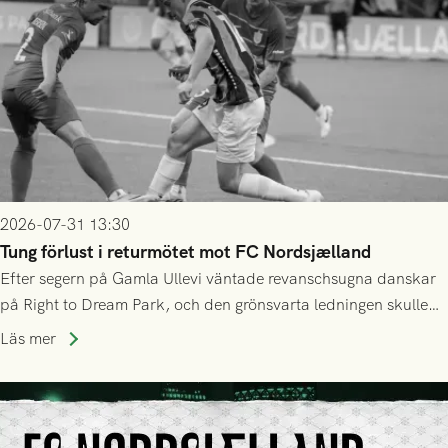
2026-07-31 13:30
Tung förlust i returmötet mot FC Nordsjælland
Efter segern på Gamla Ullevi väntade revanschsugna danskar
på Right to Dream Park, och den grönsvarta ledningen skulle
upphöra efter mindre än kvarten spelad. På lika mark visade
Läs mer
sig Nordsjälland numren för stora och matchen slutade i
tennissiffror och det grönsvarta europaäventyret tog slut.