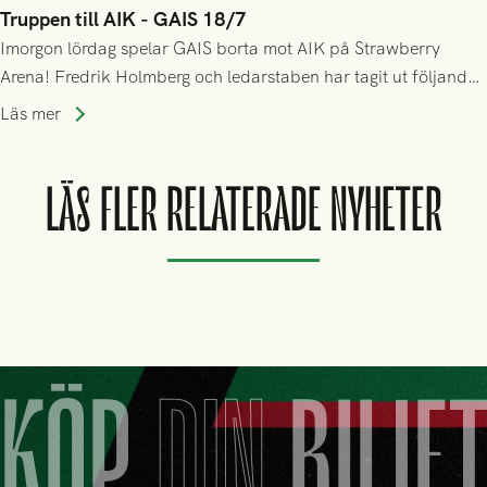
Truppen till AIK - GAIS 18/7
Imorgon lördag spelar GAIS borta mot AIK på Strawberry
Arena! Fredrik Holmberg och ledarstaben har tagit ut följande
trupp till matchen:
Läs mer
LÄS FLER RELATERADE NYHETER
KÖP
DIN
BILJE