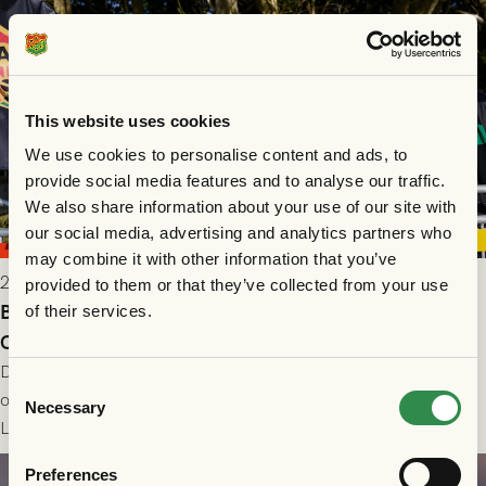
This website uses cookies
We use cookies to personalise content and ads, to
provide social media features and to analyse our traffic.
We also share information about your use of our site with
our social media, advertising and analytics partners who
may combine it with other information that you’ve
2026-08-07 10:11
provided to them or that they’ve collected from your use
Biljettinformation: Husqvarna FF - GAIS i Svenska
of their services.
Cupen 27/8
Det är dags för GAIS att gå in i Svenska Cupen 2026/2027,
Consent
och vi gör det med en bortamatch mot division 2-laget
Necessary
Selection
Husqvarna FF. Häng med och stötta grönsvart på plats!
Läs mer
Preferences