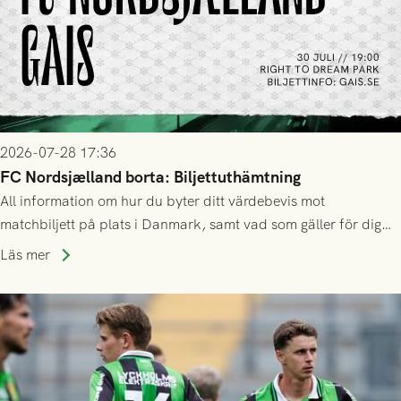
2026-07-28 17:36
FC Nordsjælland borta: Biljettuthämtning
All information om hur du byter ditt värdebevis mot
matchbiljett på plats i Danmark, samt vad som gäller för dig
som står på reservlista eller fått förhinder.
Läs mer