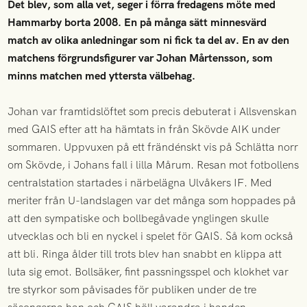
Det blev, som alla vet, seger i förra fredagens möte med
Hammarby borta 2008. En på många sätt minnesvärd
match av olika anledningar som ni fick ta del av. En av den
matchens förgrundsfigurer var Johan Mårtensson, som
minns matchen med yttersta välbehag.
Johan var framtidslöftet som precis debuterat i Allsvenskan
med GAIS efter att ha hämtats in från Skövde AIK under
sommaren. Uppvuxen på ett frändénskt vis på Schlätta norr
om Skövde, i Johans fall i lilla Mårum. Resan mot fotbollens
centralstation startades i närbelägna Ulvåkers IF. Med
meriter från U-landslagen var det många som hoppades på
att den sympatiske och bollbegåvade ynglingen skulle
utvecklas och bli en nyckel i spelet för GAIS. Så kom också
att bli. Ringa ålder till trots blev han snabbt en klippa att
luta sig emot. Bollsäker, fint passningsspel och klokhet var
tre styrkor som påvisades för publiken under de tre