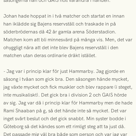
säsongerna han och GAIS höll varandra i handen.
Johan hade hoppat in i två matcher och startat en innan
han iklädde sig Bajens reservställ och traskade in på
söderbrödernas då 42 år gamla arena Söderstadion.
Matchen kom att bli minnesvärd på många vis. Men, det var
ohyggligt nära att det inte blev Bajens reservståll i den
matchen utan deras ordinarie dräkt istället.
- Jag var i princip klar för just Hammarby. Jag gjorde en
säsong i tvåan som gick bra. Den säsongen hände mycket,
jag växte mycket och fick muskler och blev rappare (i steget,
inte musikaliskt). Det gick bra i division 2 och GAIS hörde
av sig. Jag var då i princip klar för Hammarby men de hade
Rami Shaaban på g, så det hände inte så mycket. Det var
inget svårt beslut och det gick snabbt. Min syster bodde i
Göteborg så det kändes som ett rimligt steg att ta just då.
Det passade mig väl bra både som person och var jag var