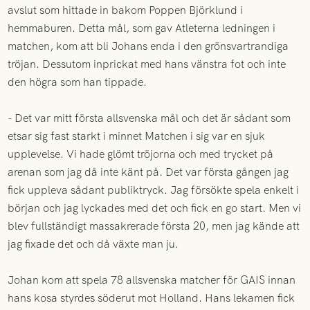
avslut som hittade in bakom Poppen Björklund i
hemmaburen. Detta mål, som gav Atleterna ledningen i
matchen, kom att bli Johans enda i den grönsvartrandiga
tröjan. Dessutom inprickat med hans vänstra fot och inte
den högra som han tippade.
- Det var mitt första allsvenska mål och det är sådant som
etsar sig fast starkt i minnet Matchen i sig var en sjuk
upplevelse. Vi hade glömt tröjorna och med trycket på
arenan som jag då inte känt på. Det var första gången jag
fick uppleva sådant publiktryck. Jag försökte spela enkelt i
början och jag lyckades med det och fick en go start. Men vi
blev fullständigt massakrerade första 20, men jag kände att
jag fixade det och då växte man ju.
Johan kom att spela 78 allsvenska matcher för GAIS innan
hans kosa styrdes söderut mot Holland. Hans lekamen fick