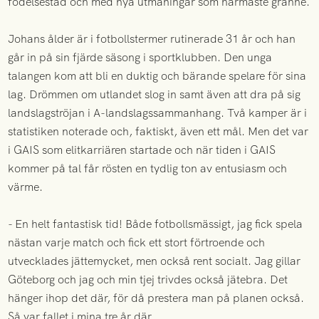
födelsestad och med nya utmaningar som närmaste granne.
Johans ålder är i fotbollstermer rutinerade 31 år och han
går in på sin fjärde säsong i sportklubben. Den unga
talangen kom att bli en duktig och bärande spelare för sina
lag. Drömmen om utlandet slog in samt även att dra på sig
landslagströjan i A-landslagssammanhang. Två kamper är i
statistiken noterade och, faktiskt, även ett mål. Men det var
i GAIS som elitkarriären startade och när tiden i GAIS
kommer på tal får rösten en tydlig ton av entusiasm och
värme.
- En helt fantastisk tid! Både fotbollsmässigt, jag fick spela
nästan varje match och fick ett stort förtroende och
utvecklades jättemycket, men också rent socialt. Jag gillar
Göteborg och jag och min tjej trivdes också jätebra. Det
hänger ihop det där, för då prestera man på planen också.
Så var fallet i mina tre år där.