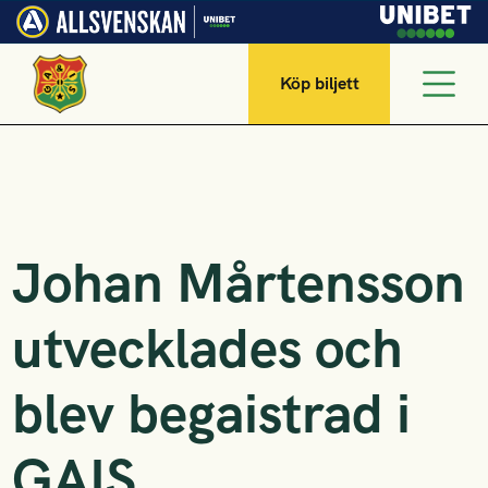
Köp biljett
Johan Mårtensson
utvecklades och
blev begaistrad i
GAIS