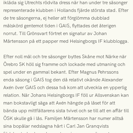
ikläda sig Utrechts rödvita dress när han under tre säsonger
representerade klubben i Hollands fjärde största stad. Efter
de tre säsongerna, ej heller att förglömma dubblad
målskörd gentemot tiden i GAIS, flyttades det återigen
norrut. Till Grönsvart förtret en signatur av Johan
Mårtensson på ett papper med Helsingborgs IF klubblogga.
Efter noll mål och tre säsonger byttes Skåne mot Närke när
Örebro SK höll sig framme och lockade med utmaning och
spel under en gammal bekant. Efter Magnus Pehrssons
enda säsong i GAIS tog den då relativt okände Alexander
Axén över GAIS och dessa två kom att utveckla en ypperlig
relation. När Johans Helsingborgs IF föll ur Allsvenskan kan
man bokstavligt säga att Axén hängde på låset för att
bända upp mittfältarens sista tvivel och se till att en affär till
ÖSK skulle gå i lås. Familjen Mårtensson har numer alltså
sina bopålar nedslagna hårt i Carl Jan Granqvists