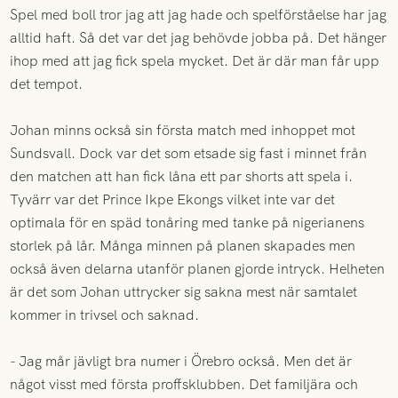
Spel med boll tror jag att jag hade och spelförståelse har jag
alltid haft. Så det var det jag behövde jobba på. Det hänger
ihop med att jag fick spela mycket. Det är där man får upp
det tempot.
Johan minns också sin första match med inhoppet mot
Sundsvall. Dock var det som etsade sig fast i minnet från
den matchen att han fick låna ett par shorts att spela i.
Tyvärr var det Prince Ikpe Ekongs vilket inte var det
optimala för en späd tonåring med tanke på nigerianens
storlek på lår. Många minnen på planen skapades men
också även delarna utanför planen gjorde intryck. Helheten
är det som Johan uttrycker sig sakna mest när samtalet
kommer in trivsel och saknad.
- Jag mår jävligt bra numer i Örebro också. Men det är
något visst med första proffsklubben. Det familjära och