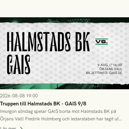
2026-08-08 19:00
Truppen till Halmstads BK - GAIS 9/8
Imorgon söndag spelar GAIS borta mot Halmstads BK på
Örjans Vall! Fredrik Holmberg och ledarstaben har tagit ut
följande trupp till matchen:
Läs mer