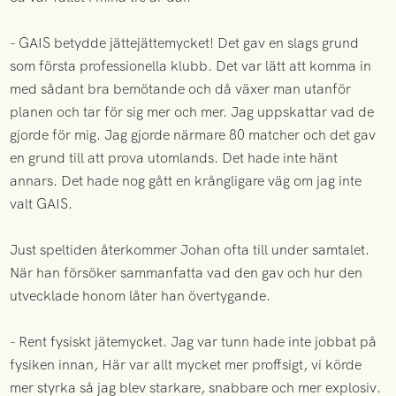
- GAIS betydde jättejättemycket! Det gav en slags grund
som första professionella klubb. Det var lätt att komma in
med sådant bra bemötande och då växer man utanför
planen och tar för sig mer och mer. Jag uppskattar vad de
gjorde för mig. Jag gjorde närmare 80 matcher och det gav
en grund till att prova utomlands. Det hade inte hänt
annars. Det hade nog gått en krångligare väg om jag inte
valt GAIS.
Just speltiden återkommer Johan ofta till under samtalet.
När han försöker sammanfatta vad den gav och hur den
utvecklade honom låter han övertygande.
- Rent fysiskt jätemycket. Jag var tunn hade inte jobbat på
fysiken innan, Här var allt mycket mer proffsigt, vi körde
mer styrka så jag blev starkare, snabbare och mer explosiv.