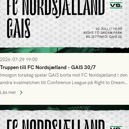
2026-07-29 19:00
Truppen till FC Nordsjælland - GAIS 30/7
Imorgon torsdag spelar GAIS borta mot FC Nordsjælland i den
andra kvalmatchen till Conference League på Right to Dream
Park! Fredrik Holmberg och ledarstaben har tagit ut följande
Läs mer
trupp till matchen: