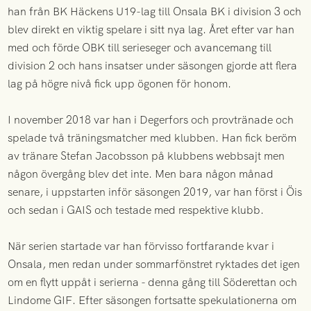
han från BK Häckens U19-lag till Onsala BK i division 3 och
blev direkt en viktig spelare i sitt nya lag. Året efter var han
med och förde OBK till serieseger och avancemang till
division 2 och hans insatser under säsongen gjorde att flera
lag på högre nivå fick upp ögonen för honom.
I november 2018 var han i Degerfors och provtränade och
spelade två träningsmatcher med klubben. Han fick beröm
av tränare Stefan Jacobsson på klubbens webbsajt men
någon övergång blev det inte. Men bara någon månad
senare, i uppstarten inför säsongen 2019, var han först i Öis
och sedan i GAIS och testade med respektive klubb.
När serien startade var han förvisso fortfarande kvar i
Onsala, men redan under sommarfönstret ryktades det igen
om en flytt uppåt i serierna - denna gång till Söderettan och
Lindome GIF. Efter säsongen fortsatte spekulationerna om