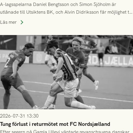
A-lagsspelarna Daniel Bengtsson och Simon Sjöholm är
utlånade till Utsiktens BK, och Alvin Didriksson får möjlighet till
speltid i Hestrafors genom föreningssamarbete.
Läs mer
2026-07-31 13:30
Tung förlust i returmötet mot FC Nordsjælland
Efter segern på Gamla Ullevi väntade revanschsugna danskar