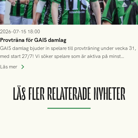
2026-07-15 18:00
Provträna för GAIS damlag
GAIS damlag bjuder in spelare till provträning under vecka 31,
med start 27/7! Vi söker spelare som är aktiva på minst
division 3-nivå.
Läs mer
LÄS FLER RELATERADE NYHETER