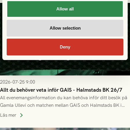
Allow all
Allow selection
Deny
2026-07-25 9:00
Allt du behöver veta inför GAIS - Halmstads BK 26/7
All evenemangsinformation du kan behöva inför ditt besök på
Gamla Ullevi och matchen mellan GAIS och Halmstads BK i
Allsvenskan! Avspark kl 16.30 på söndag 26/7.
Läs mer