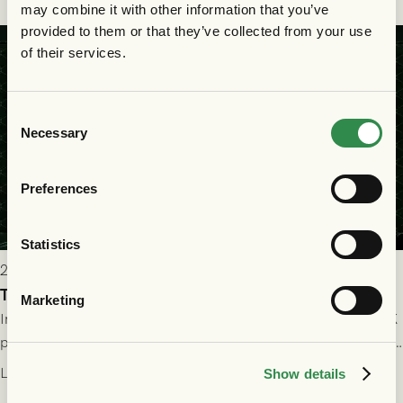
may combine it with other information that you’ve
provided to them or that they’ve collected from your use
of their services.
Consent
Necessary
Selection
Preferences
Statistics
2026-07-25 19:00
Truppen till GAIS - Halmstads BK 26/7
Marketing
Imorgon söndag spelar GAIS herrar hemma mot Halmstads BK
på Gamla Ullevi med avspark kl 16.30! Fredrik Holmberg och
ledarstaben har tagit ut följande trupp till matchen:
Läs mer
Show details