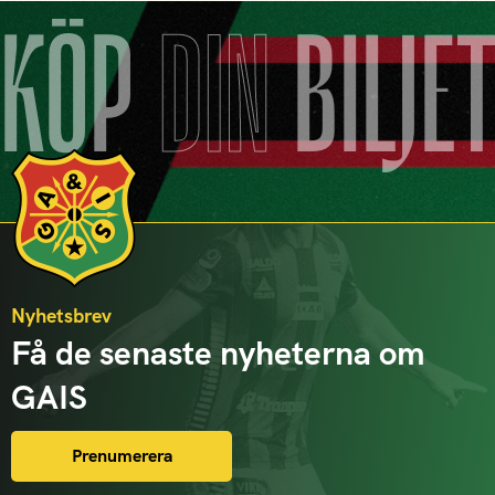
KÖP
DIN
BILJE
Nyhetsbrev
Få de senaste nyheterna om
GAIS
Prenumerera