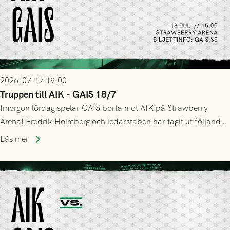
2026-07-17 19:00
Truppen till AIK - GAIS 18/7
Imorgon lördag spelar GAIS borta mot AIK på Strawberry
Arena! Fredrik Holmberg och ledarstaben har tagit ut följande
trupp till matchen:
Läs mer