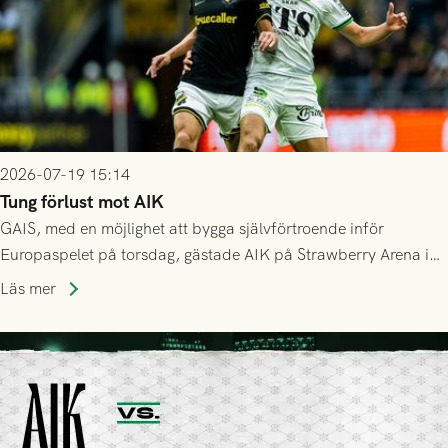
2026-07-19 15:14
Tung förlust mot AIK
GAIS, med en möjlighet att bygga självförtroende inför
Europaspelet på torsdag, gästade AIK på Strawberry Arena i
Stockholm . Men trots konstant hotande i första halvlek av
Läs mer
GAIS så var det AIK, i andra halvlek, som höjde tempot och
lyckades få in 2-0.