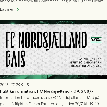
andra kvalmatchen till Conference League på Right to Dream
Park! Fredrik Holmberg och ledarstaben har tagit ut följande
Läs mer
trupp till matchen:
2026-07-29 9:15
Publikinformation: FC Nordsjælland - GAIS 30/7
Information för dig som ska se FC Nordsjælland - GAIS på
plats på Right to Dream Park torsdagen den 30/7 kl. 19.00.