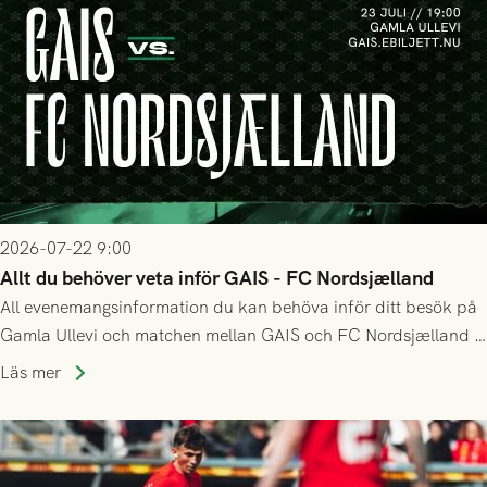
2026-07-22 9:00
Allt du behöver veta inför GAIS - FC Nordsjælland
All evenemangsinformation du kan behöva inför ditt besök på
Gamla Ullevi och matchen mellan GAIS och FC Nordsjælland i
kvalet till Conference League! Avspark kl 19.00 på torsdag
Läs mer
23/7.