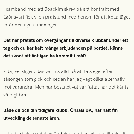
I samband med att Joackim skrev på sitt kontrakt med
Grönsvart fick vi en pratstund med honom för att kolla läget
inför den nya utmaningen.
Det har pratats om övergångar till diverse klubbar under ett
tag och du har haft många erbjudanden på bordet, känns
det skönt att äntligen ha kommit i mål?
– Ja, verkligen. Jag var inställd på att ta steget efter
säsongen som gick och sedan har jag vägt olika alternativ
mot varandra. Men när beslutet väl var fattat har det känts
väldigt bra.
Både du och din tidigare klubb, Onsala BK, har haft fin
utveckling de senaste åren.
– Ja, jag fick en rejäl nytändning när jag flyttade tillbaka till