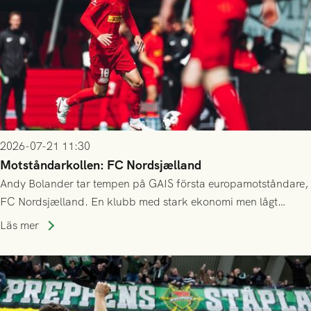
2026-07-21 11:30
Motståndarkollen: FC Nordsjælland
Andy Bolander tar tempen på GAIS första europamotståndare,
FC Nordsjælland. En klubb med stark ekonomi men lågt
publiksnitt, ett lag med både kollektiv styrka och individuell
Läs mer
finess.