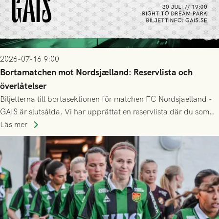
2026-07-16 9:00
Bortamatchen mot Nordsjælland: Reservlista och
överlåtelser
Biljetterna till bortasektionen för matchen FC Nordsjaelland -
GAIS är slutsålda. Vi har upprättat en reservlista där du som
ännu inte har någon biljett kan anmäla ditt intresse. Du kan
Läs mer
inte själv överlåta din biljett till någon annan.