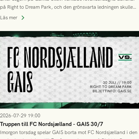
på Right to Dream Park, och den grönsvarta ledningen skulle
upphöra efter mindre än kvarten spelad. På lika mark visade
Läs mer
sig Nordsjälland numren för stora och matchen slutade i
tennissiffror och det grönsvarta europaäventyret tog slut.
2026-07-29 19:00
Truppen till FC Nordsjælland - GAIS 30/7
Imorgon torsdag spelar GAIS borta mot FC Nordsjælland i den