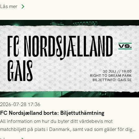
Läs mer
2026-07-28 17:36
FC Nordsjælland borta: Biljettuthämtning
All information om hur du byter ditt värdebevis mot
matchbiljett på plats i Danmark, samt vad som gäller för dig
som står på reservlista eller fått förhinder.