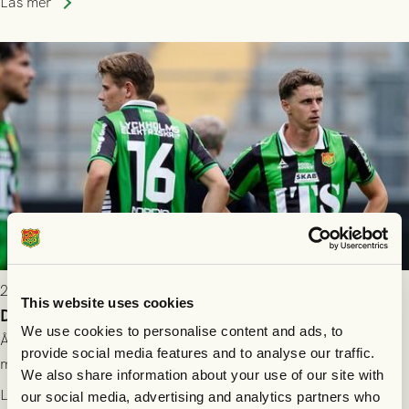
Läs mer
2026-07-26 21:00
This website uses cookies
Delad poäng mot Halmstads BK
We use cookies to personalise content and ads, to
Åter i Allsvenskan stod Halmstads BK för motståndet i en
provide social media features and to analyse our traffic.
match som vägde tungt till fördel för GAIS, men där poängen
We also share information about your use of our site with
delades efter dramatik på tilläggstid.
Läs mer
our social media, advertising and analytics partners who