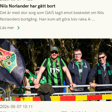
Nils Norlander har gått bort
Det är med stor sorg som GAIS tagit emot beskedet om Nils
Norlanders bortgång. Han kom att göra tolv raka A-
lagssäsonger i Grönsvart och är en av få spelare som i GAIS
Läs mer
gjort fler än 200 matcher.
2026-08-07 10:11