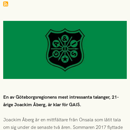
En av Göteborgsregionens mest intressanta talanger, 21-
årige Joackim Åberg, är klar för GAIS.
Joackim Åberg är en mittfältare från Onsala som låtit tala
om sig under de senaste två åren. Sommaren 2017 flyttade