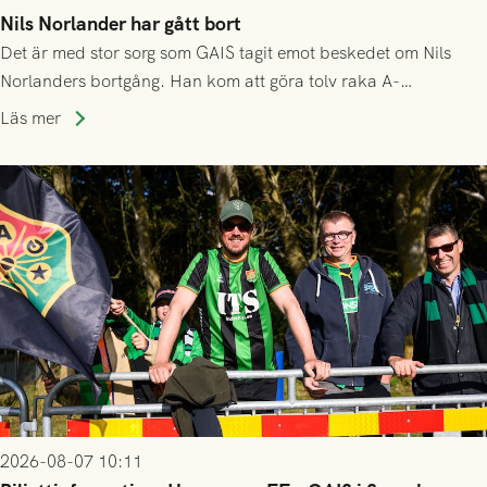
Nils Norlander har gått bort
Det är med stor sorg som GAIS tagit emot beskedet om Nils
Norlanders bortgång. Han kom att göra tolv raka A-
lagssäsonger i Grönsvart och är en av få spelare som i GAIS
Läs mer
gjort fler än 200 matcher.
2026-08-07 10:11