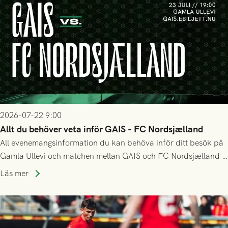
2026-07-22 9:00
Allt du behöver veta inför GAIS - FC Nordsjælland
All evenemangsinformation du kan behöva inför ditt besök på
Gamla Ullevi och matchen mellan GAIS och FC Nordsjælland i
kvalet till Conference League! Avspark kl 19.00 på torsdag
Läs mer
23/7.