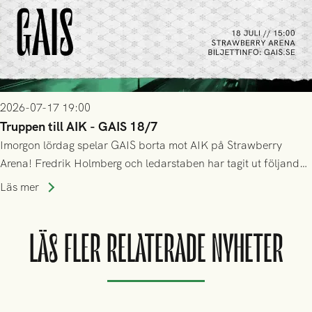
2026-07-17 19:00
Truppen till AIK - GAIS 18/7
Imorgon lördag spelar GAIS borta mot AIK på Strawberry
Arena! Fredrik Holmberg och ledarstaben har tagit ut följande
trupp till matchen:
Läs mer
LÄS FLER RELATERADE NYHETER