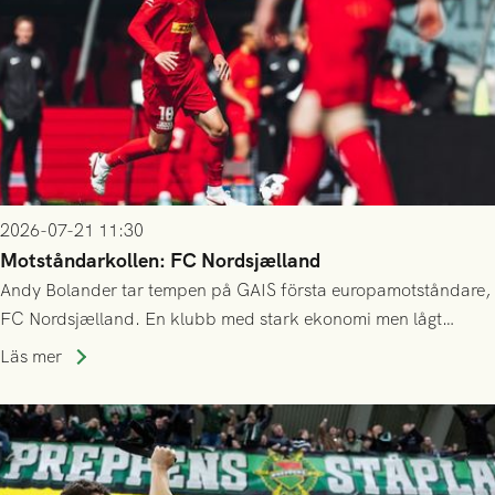
2026-07-21 11:30
Motståndarkollen: FC Nordsjælland
Andy Bolander tar tempen på GAIS första europamotståndare,
FC Nordsjælland. En klubb med stark ekonomi men lågt
publiksnitt, ett lag med både kollektiv styrka och individuell
Läs mer
finess.