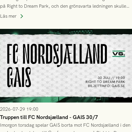
på Right to Dream Park, och den grönsvarta ledningen skulle
upphöra efter mindre än kvarten spelad. På lika mark visade
Läs mer
sig Nordsjälland numren för stora och matchen slutade i
tennissiffror och det grönsvarta europaäventyret tog slut.
2026-07-29 19:00
Truppen till FC Nordsjælland - GAIS 30/7
Imorgon torsdag spelar GAIS borta mot FC Nordsjælland i den