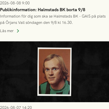
2026-08-08 9:00
Publikinformation: Halmstads BK borta 9/8
Information för dig som ska se Halmstads BK - GAIS på plats
på Örjans Vall söndagen den 9/8 kl 16.30.
Läs mer
2026-08-07 14:20