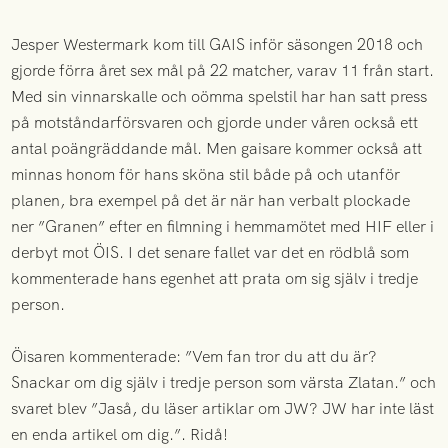
Jesper Westermark kom till GAIS inför säsongen 2018 och
gjorde förra året sex mål på 22 matcher, varav 11 från start.
Med sin vinnarskalle och oömma spelstil har han satt press
på motståndarförsvaren och gjorde under våren också ett
antal poängräddande mål. Men gaisare kommer också att
minnas honom för hans sköna stil både på och utanför
planen, bra exempel på det är när han verbalt plockade
ner ”Granen” efter en filmning i hemmamötet med HIF eller i
derbyt mot ÖIS. I det senare fallet var det en rödblå som
kommenterade hans egenhet att prata om sig själv i tredje
person.
Öisaren kommenterade: ”Vem fan tror du att du är?
Snackar om dig själv i tredje person som värsta Zlatan.” och
svaret blev ”Jaså, du läser artiklar om JW? JW har inte läst
en enda artikel om dig.”. Ridå!