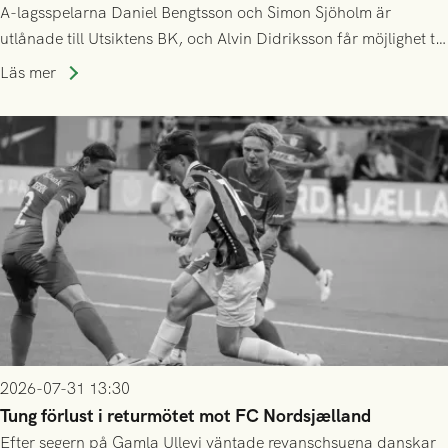
A-lagsspelarna Daniel Bengtsson och Simon Sjöholm är
utlånade till Utsiktens BK, och Alvin Didriksson får möjlighet till
speltid i Hestrafors genom föreningssamarbete.
Läs mer
2026-07-31 13:30
Tung förlust i returmötet mot FC Nordsjælland
Efter segern på Gamla Ullevi väntade revanschsugna danskar