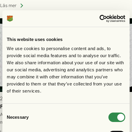
Läs mer
This website uses cookies
We use cookies to personalise content and ads, to
provide social media features and to analyse our traffic.
We also share information about your use of our site with
our social media, advertising and analytics partners who
may combine it with other information that you’ve
provided to them or that they’ve collected from your use
of their services.
2026-07-28 17:36
FC Nordsjælland borta: Biljettuthämtning
Consent
All information om hur du byter ditt värdebevis mot
Necessary
Selection
matchbiljett på plats i Danmark, samt vad som gäller för dig
som står på reservlista eller fått förhinder.