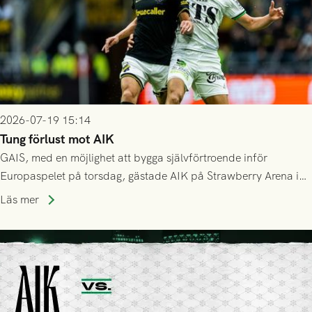
2026-07-19 15:14
Tung förlust mot AIK
GAIS, med en möjlighet att bygga självförtroende inför
Europaspelet på torsdag, gästade AIK på Strawberry Arena i
Stockholm . Men trots konstant hotande i första halvlek av
Läs mer
GAIS så var det AIK, i andra halvlek, som höjde tempot och
lyckades få in 2-0.