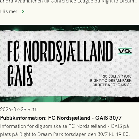
andra kvalmatchen till Conference League på Right to Dream
Park! Fredrik Holmberg och ledarstaben har tagit ut följande
Läs mer
trupp till matchen:
2026-07-29 9:15
Publikinformation: FC Nordsjælland - GAIS 30/7
Information för dig som ska se FC Nordsjælland - GAIS på
plats på Right to Dream Park torsdagen den 30/7 kl. 19.00.