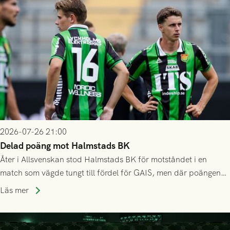
2026-07-26 21:00
Delad poäng mot Halmstads BK
Åter i Allsvenskan stod Halmstads BK för motståndet i en
match som vägde tungt till fördel för GAIS, men där poängen
delades efter dramatik på tilläggstid.
Läs mer