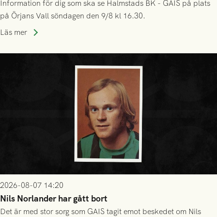
Information för dig som ska se Halmstads BK - GAIS på plats
på Örjans Vall söndagen den 9/8 kl 16.30.
Läs mer
2026-08-07 14:20
Nils Norlander har gått bort
Det är med stor sorg som GAIS tagit emot beskedet om Nils