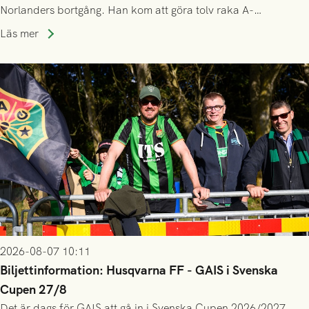
Norlanders bortgång. Han kom att göra tolv raka A-
lagssäsonger i Grönsvart och är en av få spelare som i GAIS
Läs mer
gjort fler än 200 matcher.
2026-08-07 10:11
Biljettinformation: Husqvarna FF - GAIS i Svenska
Cupen 27/8
Det är dags för GAIS att gå in i Svenska Cupen 2026/2027,