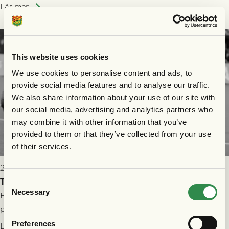
speltid i Hestrafors genom föreningssamarbete.
Läs mer
This website uses cookies
We use cookies to personalise content and ads, to
provide social media features and to analyse our traffic.
We also share information about your use of our site with
our social media, advertising and analytics partners who
may combine it with other information that you’ve
provided to them or that they’ve collected from your use
of their services.
2026-07-31 13:30
Tung förlust i returmötet mot FC Nordsjælland
Consent
Necessary
Selection
Efter segern på Gamla Ullevi väntade revanschsugna danskar
på Right to Dream Park, och den grönsvarta ledningen skulle
upphöra efter mindre än kvarten spelad. På lika mark visade
Preferences
Läs mer