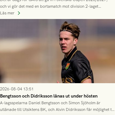
och vi gör det med en bortamatch mot division 2-laget
Husqvarna FF. Häng med och stötta grönsvart på plats!
Läs mer
2026-08-04 13:51
Bengtsson och Didriksson lånas ut under hösten
A-lagsspelarna Daniel Bengtsson och Simon Sjöholm är
utlånade till Utsiktens BK, och Alvin Didriksson får möjlighet till