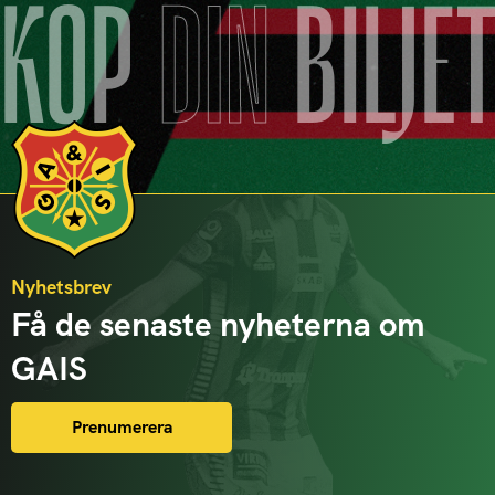
KÖP
DIN
BILJE
Nyhetsbrev
Få de senaste nyheterna om
GAIS
Prenumerera