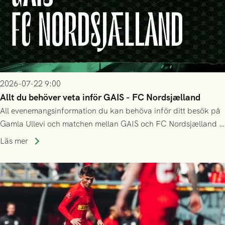
2026-07-22 9:00
Allt du behöver veta inför GAIS - FC Nordsjælland
All evenemangsinformation du kan behöva inför ditt besök på
Gamla Ullevi och matchen mellan GAIS och FC Nordsjælland i
kvalet till Conference League! Avspark kl 19.00 på torsdag
Läs mer
23/7.