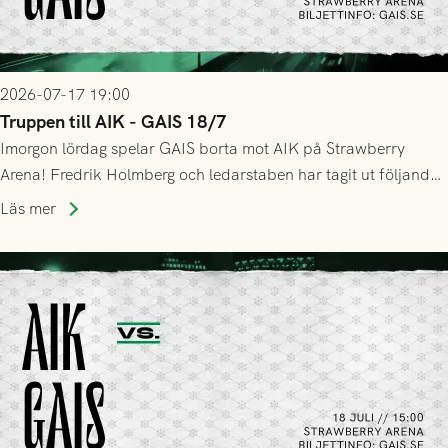
2026-07-17 19:00
Truppen till AIK - GAIS 18/7
Imorgon lördag spelar GAIS borta mot AIK på Strawberry
Arena! Fredrik Holmberg och ledarstaben har tagit ut följande
trupp till matchen:
Läs mer