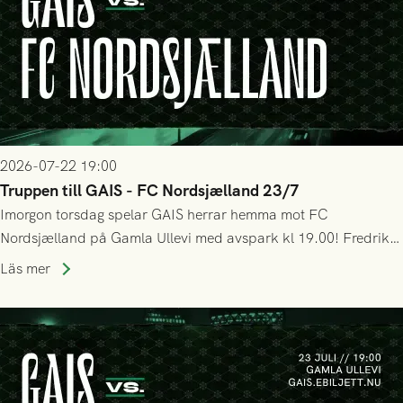
2026-07-22 19:00
Truppen till GAIS - FC Nordsjælland 23/7
Imorgon torsdag spelar GAIS herrar hemma mot FC
Nordsjælland på Gamla Ullevi med avspark kl 19.00! Fredrik
Holmberg och ledarstaben har tagit ut följande trupp till
Läs mer
matchen: