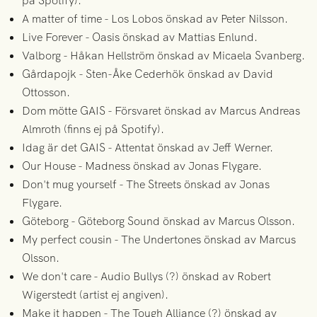
på Spotify).
A matter of time - Los Lobos önskad av Peter Nilsson.
Live Forever - Oasis önskad av Mattias Enlund.
Valborg - Håkan Hellström önskad av Micaela Svanberg.
Gårdapojk - Sten-Åke Cederhök önskad av David
Ottosson.
Dom mötte GAIS - Försvaret önskad av Marcus Andreas
Almroth (finns ej på Spotify).
Idag är det GAIS - Attentat önskad av Jeff Werner.
Our House - Madness önskad av Jonas Flygare.
Don't mug yourself - The Streets önskad av Jonas
Flygare.
Göteborg - Göteborg Sound önskad av Marcus Olsson.
My perfect cousin - The Undertones önskad av Marcus
Olsson.
We don't care - Audio Bullys (?) önskad av Robert
Wigerstedt (artist ej angiven).
Make it happen - The Tough Alliance (?) önskad av