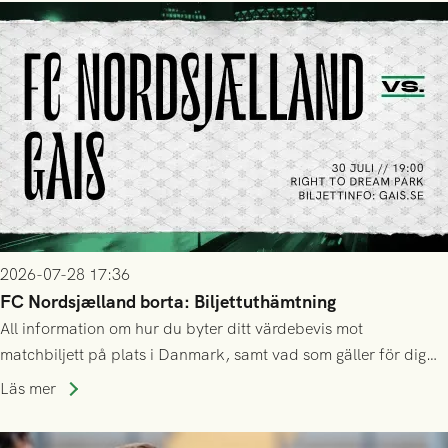
2026-07-28 17:36
FC Nordsjælland borta: Biljettuthämtning
All information om hur du byter ditt värdebevis mot
matchbiljett på plats i Danmark, samt vad som gäller för dig
som står på reservlista eller fått förhinder.
Läs mer