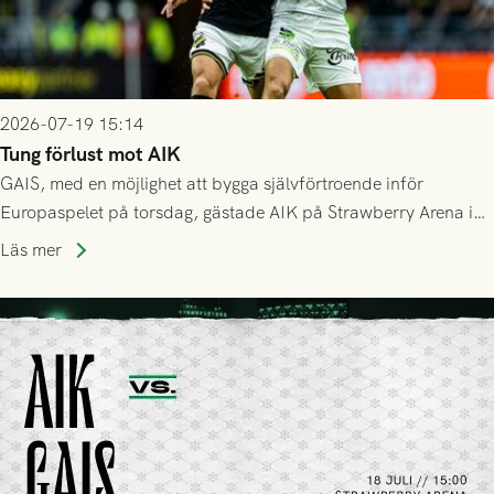
2026-07-19 15:14
Tung förlust mot AIK
GAIS, med en möjlighet att bygga självförtroende inför
Europaspelet på torsdag, gästade AIK på Strawberry Arena i
Stockholm . Men trots konstant hotande i första halvlek av
Läs mer
GAIS så var det AIK, i andra halvlek, som höjde tempot och
lyckades få in 2-0.