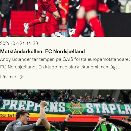
2026-07-21 11:30
Motståndarkollen: FC Nordsjælland
Andy Bolander tar tempen på GAIS första europamotståndare,
FC Nordsjælland. En klubb med stark ekonomi men lågt
publiksnitt, ett lag med både kollektiv styrka och individuell
Läs mer
finess.