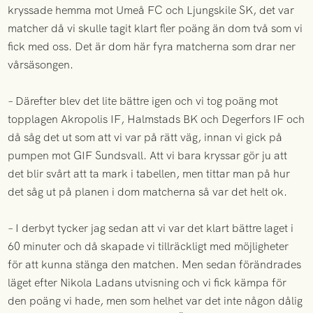
kryssade hemma mot Umeå FC och Ljungskile SK, det var
matcher då vi skulle tagit klart fler poäng än dom två som vi
fick med oss. Det är dom här fyra matcherna som drar ner
vårsäsongen.
– Därefter blev det lite bättre igen och vi tog poäng mot
topplagen Akropolis IF, Halmstads BK och Degerfors IF och
då såg det ut som att vi var på rätt väg, innan vi gick på
pumpen mot GIF Sundsvall. Att vi bara kryssar gör ju att
det blir svårt att ta mark i tabellen, men tittar man på hur
det såg ut på planen i dom matcherna så var det helt ok.
– I derbyt tycker jag sedan att vi var det klart bättre laget i
60 minuter och då skapade vi tillräckligt med möjligheter
för att kunna stänga den matchen. Men sedan förändrades
läget efter Nikola Ladans utvisning och vi fick kämpa för
den poäng vi hade, men som helhet var det inte någon dålig