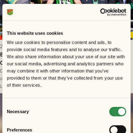
This website uses cookies
We use cookies to personalise content and ads, to
2026-08-07 10:11
provide social media features and to analyse our traffic.
Biljettinformation: Husqvarna FF - GAIS i Svenska
We also share information about your use of our site with
Cupen 27/8
our social media, advertising and analytics partners who
Det är dags för GAIS att gå in i Svenska Cupen 2026/2027,
may combine it with other information that you’ve
provided to them or that they’ve collected from your use
och vi gör det med en bortamatch mot division 2-laget
of their services.
Husqvarna FF. Häng med och stötta grönsvart på plats!
Läs mer
Consent
Necessary
Selection
Preferences