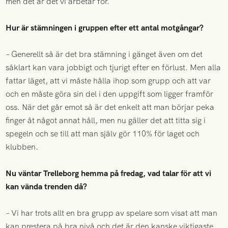
men det är det vi arbetar för.
Hur är stämningen i gruppen efter ett antal motgångar?
– Generellt så är det bra stämning i gänget även om det
såklart kan vara jobbigt och tjurigt efter en förlust. Men alla
fattar läget, att vi måste hålla ihop som grupp och att var
och en måste göra sin del i den uppgift som ligger framför
oss. När det går emot så är det enkelt att man börjar peka
finger åt något annat håll, men nu gäller det att titta sig i
spegeln och se till att man själv gör 110% för laget och
klubben.
Nu väntar Trelleborg hemma på fredag, vad talar för att vi
kan vända trenden då?
– Vi har trots allt en bra grupp av spelare som visat att man
kan prestera på bra nivå och det är den kanske viktigaste