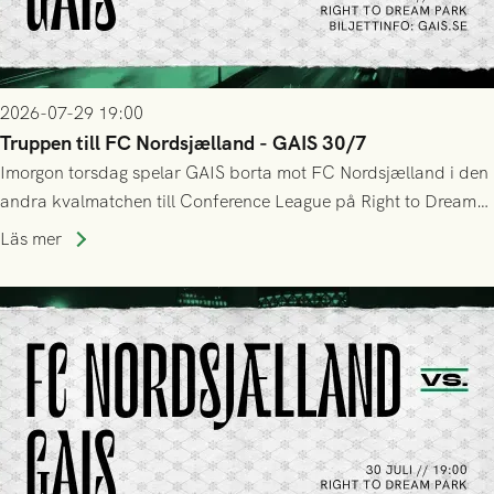
2026-07-29 19:00
Truppen till FC Nordsjælland - GAIS 30/7
Imorgon torsdag spelar GAIS borta mot FC Nordsjælland i den
andra kvalmatchen till Conference League på Right to Dream
Park! Fredrik Holmberg och ledarstaben har tagit ut följande
Läs mer
trupp till matchen: