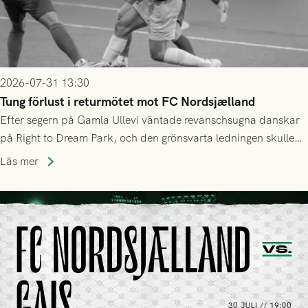
2026-07-31 13:30
Tung förlust i returmötet mot FC Nordsjælland
Efter segern på Gamla Ullevi väntade revanschsugna danskar
på Right to Dream Park, och den grönsvarta ledningen skulle
upphöra efter mindre än kvarten spelad. På lika mark visade
Läs mer
sig Nordsjälland numren för stora och matchen slutade i
tennissiffror och det grönsvarta europaäventyret tog slut.