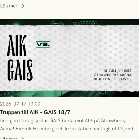
Stockholm . Men trots konstant hotande i första halvlek av
Läs mer
GAIS så var det AIK, i andra halvlek, som höjde tempot och
lyckades få in 2-0.
2026-07-17 19:00
Truppen till AIK - GAIS 18/7
Imorgon lördag spelar GAIS borta mot AIK på Strawberry
Arena! Fredrik Holmberg och ledarstaben har tagit ut följande
trupp till matchen: