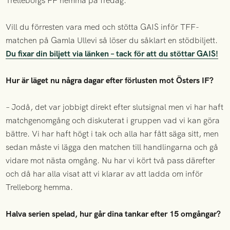
Trelleborgs FF hemma på fredag.
Vill du förresten vara med och stötta GAIS inför TFF-
matchen på Gamla Ullevi så löser du såklart en stödbiljett.
Du fixar din biljett via länken – tack för att du stöttar GAIS!
Hur är läget nu några dagar efter förlusten mot Östers IF?
– Jodå, det var jobbigt direkt efter slutsignal men vi har haft
matchgenomgång och diskuterat i gruppen vad vi kan göra
bättre. Vi har haft högt i tak och alla har fått säga sitt, men
sedan måste vi lägga den matchen till handlingarna och gå
vidare mot nästa omgång. Nu har vi kört två pass därefter
och då har alla visat att vi klarar av att ladda om inför
Trelleborg hemma.
Halva serien spelad, hur går dina tankar efter 15 omgångar?