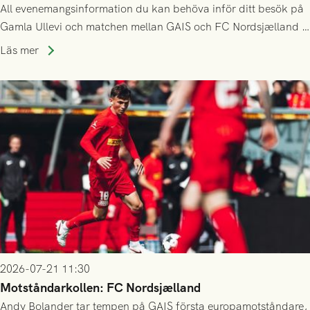
All evenemangsinformation du kan behöva inför ditt besök på
Gamla Ullevi och matchen mellan GAIS och FC Nordsjælland i
kvalet till Conference League! Avspark kl 19.00 på torsdag
Läs mer
23/7.
2026-07-21 11:30
Motståndarkollen: FC Nordsjælland
Andy Bolander tar tempen på GAIS första europamotståndare,