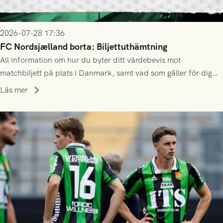
2026-07-28 17:36
FC Nordsjælland borta: Biljettuthämtning
All information om hur du byter ditt värdebevis mot
matchbiljett på plats i Danmark, samt vad som gäller för dig
som står på reservlista eller fått förhinder.
Läs mer