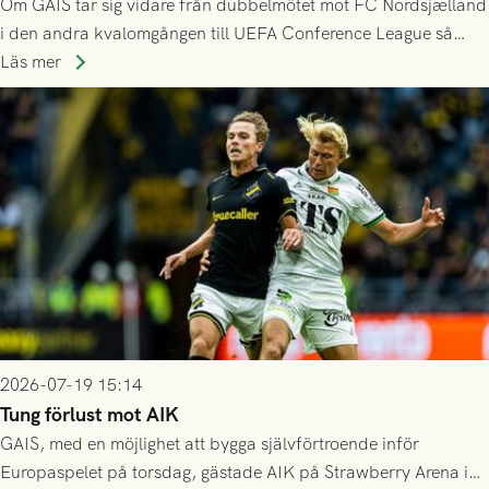
Om GAIS tar sig vidare från dubbelmötet mot FC Nordsjælland
i den andra kvalomgången till UEFA Conference League så
spelas den tredje kvalomgången kort därpå. Motståndare blir
Läs mer
då vinnaren i mötet mellan isländska Valur och HŠK Zrinjski
Mostar från Bosnien och Hercegovina.
2026-07-19 15:14
Tung förlust mot AIK
GAIS, med en möjlighet att bygga självförtroende inför
Europaspelet på torsdag, gästade AIK på Strawberry Arena i