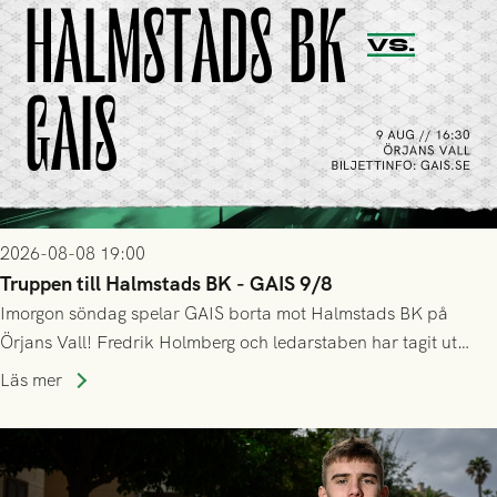
2026-08-08 19:00
Truppen till Halmstads BK - GAIS 9/8
Imorgon söndag spelar GAIS borta mot Halmstads BK på
Örjans Vall! Fredrik Holmberg och ledarstaben har tagit ut
följande trupp till matchen:
Läs mer