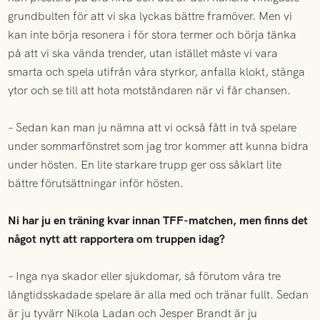
grundbulten för att vi ska lyckas bättre framöver. Men vi
kan inte börja resonera i för stora termer och börja tänka
på att vi ska vända trender, utan istället måste vi vara
smarta och spela utifrån våra styrkor, anfalla klokt, stänga
ytor och se till att hota motståndaren när vi får chansen.
– Sedan kan man ju nämna att vi också fått in två spelare
under sommarfönstret som jag tror kommer att kunna bidra
under hösten. En lite starkare trupp ger oss såklart lite
bättre förutsättningar inför hösten.
Ni har ju en träning kvar innan TFF-matchen, men finns det
något nytt att rapportera om truppen idag?
– Inga nya skador eller sjukdomar, så förutom våra tre
långtidsskadade spelare är alla med och tränar fullt. Sedan
är ju tyvärr Nikola Ladan och Jesper Brandt är ju