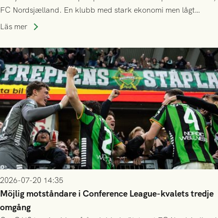
FC Nordsjælland. En klubb med stark ekonomi men lågt
publiksnitt, ett lag med både kollektiv styrka och individuell
Läs mer
finess.
2026-07-20 14:35
Möjlig motståndare i Conference League-kvalets tredje
omgång