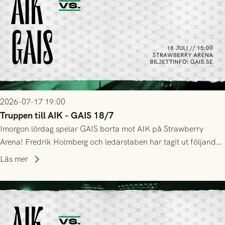
2026-07-17 19:00
Truppen till AIK - GAIS 18/7
Imorgon lördag spelar GAIS borta mot AIK på Strawberry
Arena! Fredrik Holmberg och ledarstaben har tagit ut följande
trupp till matchen:
Läs mer