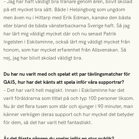
– Jag har haft väldigt bra tränare genom åren, blivit skolad
på ett mycket bra sätt. Både i Helsingborg som ungdom
men även nu i Hittarp med Erik Edman, kanske den bästa
eller bland de bästa vänsterbackarna Sverige haft. Så jag
har lärt mig väldigt mycket där och nu senast Patrik
Ingelsten i Eskilsminne, också lärt mig väldigt mycket från
honom, som har mycket erfarenhet från Allsvenskan. Så
nej, jag har blivit skolad väldigt bra.
Du har nu varit med och spelat ett par tävlingsmatcher för
GAIS, hur har det känts att spela inför våra supportrar?
– Det har varit helt magiskt. Innan i Eskilsminne har det
varit föräldrarna som tittat på och typ 100 personer liksom.
Nu är det flera tusen som står och sjunger i 90 minuter, man
känner verkligen deras support och hur mycket det betyder
för dem, så det har varit helt fantastiskt.
Är det första gången du spelar inför en stor publik?