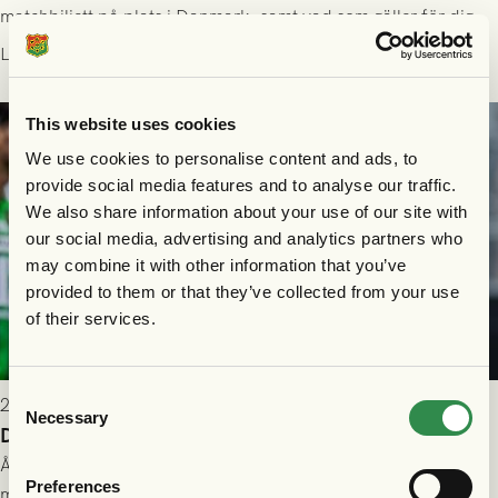
matchbiljett på plats i Danmark, samt vad som gäller för dig
som står på reservlista eller fått förhinder.
Läs mer
This website uses cookies
We use cookies to personalise content and ads, to
provide social media features and to analyse our traffic.
We also share information about your use of our site with
our social media, advertising and analytics partners who
may combine it with other information that you’ve
provided to them or that they’ve collected from your use
of their services.
Consent
2026-07-26 21:00
Necessary
Selection
Delad poäng mot Halmstads BK
Åter i Allsvenskan stod Halmstads BK för motståndet i en
Preferences
match som vägde tungt till fördel för GAIS, men där poängen