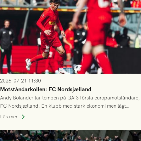
2026-07-21 11:30
Motståndarkollen: FC Nordsjælland
Andy Bolander tar tempen på GAIS första europamotståndare,
FC Nordsjælland. En klubb med stark ekonomi men lågt
publiksnitt, ett lag med både kollektiv styrka och individuell
Läs mer
finess.