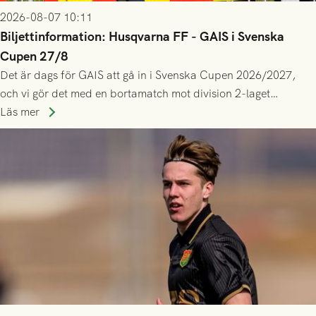
2026-08-07 10:11
Biljettinformation: Husqvarna FF - GAIS i Svenska
Cupen 27/8
Det är dags för GAIS att gå in i Svenska Cupen 2026/2027,
och vi gör det med en bortamatch mot division 2-laget
Husqvarna FF. Häng med och stötta grönsvart på plats!
Läs mer