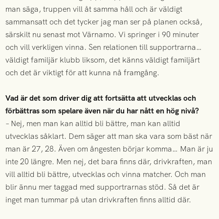
man säga, truppen vill åt samma håll och är väldigt
sammansatt och det tycker jag man ser på planen också,
särskilt nu senast mot Värnamo. Vi springer i 90 minuter
och vill verkligen vinna. Sen relationen till supportrarna…
väldigt familjär klubb liksom, det känns väldigt familjärt
och det är viktigt för att kunna nå framgång.
Vad är det som driver dig att fortsätta att utvecklas och
förbättras som spelare även när du har nått en hög nivå?
– Nej, men man kan alltid bli bättre, man kan alltid
utvecklas såklart. Dem säger att man ska vara som bäst när
man är 27, 28. Även om ångesten börjar komma… Man är ju
inte 20 längre. Men nej, det bara finns där, drivkraften, man
vill alltid bli bättre, utvecklas och vinna matcher. Och man
blir ännu mer taggad med supportrarnas stöd. Så det är
inget man tummar på utan drivkraften finns alltid där.