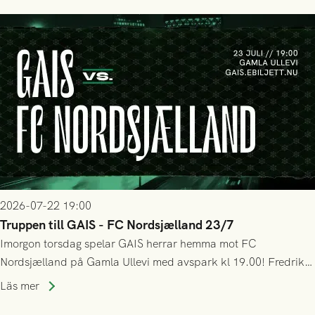
seger! Matchfoto: Mikael Josefsson & Lasse Ekström
2026-07-22 19:00
Truppen till GAIS - FC Nordsjælland 23/7
Imorgon torsdag spelar GAIS herrar hemma mot FC
Nordsjælland på Gamla Ullevi med avspark kl 19.00! Fredrik
Holmberg och ledarstaben har tagit ut följande trupp till
Läs mer
matchen: