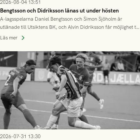
2026-08-04 13:51
Bengtsson och Didriksson lånas ut under hösten
A-lagsspelarna Daniel Bengtsson och Simon Sjöholm är
utlånade till Utsiktens BK, och Alvin Didriksson får möjlighet till
speltid i Hestrafors genom föreningssamarbete.
Läs mer
2026-07-31 13:30