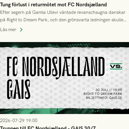
Tung förlust i returmötet mot FC Nordsjælland
Efter segern på Gamla Ullevi väntade revanschsugna danskar
på Right to Dream Park, och den grönsvarta ledningen skulle
upphöra efter mindre än kvarten spelad. På lika mark visade
Läs mer
sig Nordsjälland numren för stora och matchen slutade i
tennissiffror och det grönsvarta europaäventyret tog slut.
2026-07-29 19:00
Truppen till FC Nordsjælland - GAIS 30/7