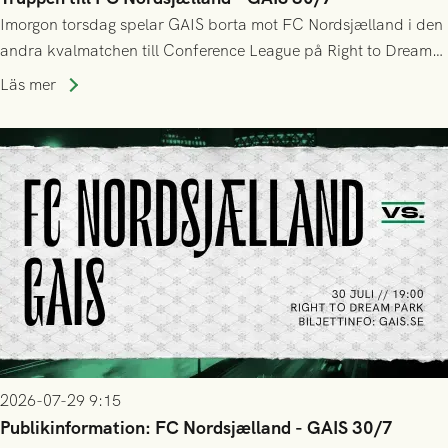
Imorgon torsdag spelar GAIS borta mot FC Nordsjælland i den
andra kvalmatchen till Conference League på Right to Dream
Park! Fredrik Holmberg och ledarstaben har tagit ut följande
Läs mer
trupp till matchen:
2026-07-29 9:15
Publikinformation: FC Nordsjælland - GAIS 30/7