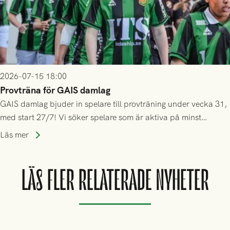
2026-07-15 18:00
Provträna för GAIS damlag
GAIS damlag bjuder in spelare till provträning under vecka 31,
med start 27/7! Vi söker spelare som är aktiva på minst
division 3-nivå.
Läs mer
LÄS FLER RELATERADE NYHETER