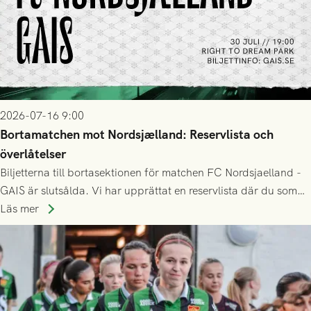
2026-07-16 9:00
Bortamatchen mot Nordsjælland: Reservlista och
överlåtelser
Biljetterna till bortasektionen för matchen FC Nordsjaelland -
GAIS är slutsålda. Vi har upprättat en reservlista där du som
ännu inte har någon biljett kan anmäla ditt intresse. Du kan
Läs mer
inte själv överlåta din biljett till någon annan.