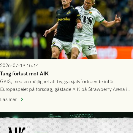
2026-07-19 15:14
Tung förlust mot AIK
GAIS, med en möjlighet att bygga självförtroende inför
Europaspelet på torsdag, gästade AIK på Strawberry Arena i
Stockholm . Men trots konstant hotande i första halvlek av
Läs mer
GAIS så var det AIK, i andra halvlek, som höjde tempot och
lyckades få in 2-0.