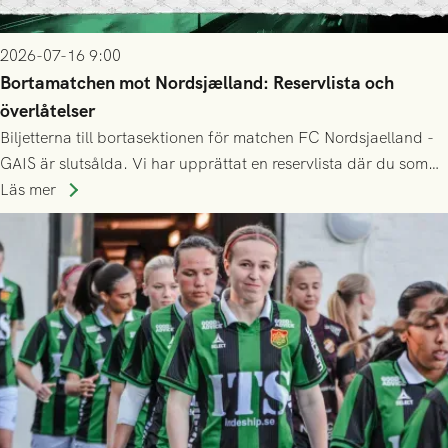
2026-07-16 9:00
Bortamatchen mot Nordsjælland: Reservlista och
överlåtelser
Biljetterna till bortasektionen för matchen FC Nordsjaelland -
GAIS är slutsålda. Vi har upprättat en reservlista där du som
ännu inte har någon biljett kan anmäla ditt intresse. Du kan
Läs mer
inte själv överlåta din biljett till någon annan.