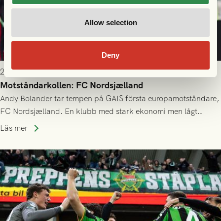
Allow selection
Deny
2026-07-21 11:30
Motståndarkollen: FC Nordsjælland
Andy Bolander tar tempen på GAIS första europamotståndare,
FC Nordsjælland. En klubb med stark ekonomi men lågt
publiksnitt, ett lag med både kollektiv styrka och individuell
Läs mer
finess.