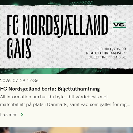
2026-07-28 17:36
FC Nordsjælland borta: Biljettuthämtning
All information om hur du byter ditt värdebevis mot
matchbiljett på plats i Danmark, samt vad som gäller för dig
som står på reservlista eller fått förhinder.
Läs mer