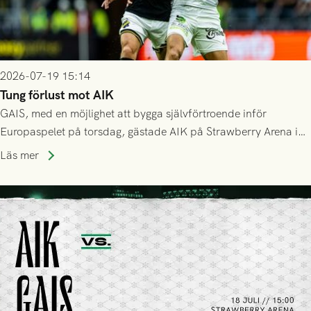
2026-07-19 15:14
Tung förlust mot AIK
GAIS, med en möjlighet att bygga självförtroende inför
Europaspelet på torsdag, gästade AIK på Strawberry Arena i
Stockholm . Men trots konstant hotande i första halvlek av
Läs mer
GAIS så var det AIK, i andra halvlek, som höjde tempot och
lyckades få in 2-0.