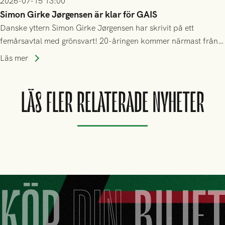
2026-07-15 13:00
Simon Girke Jørgensen är klar för GAIS
Danske yttern Simon Girke Jørgensen har skrivit på ett
femårsavtal med grönsvart! 20-åringen kommer närmast från
spel i färöiska Skála IF.
Läs mer
LÄS FLER RELATERADE NYHETER