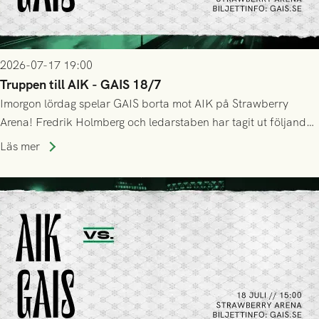
2026-07-17 19:00
Truppen till AIK - GAIS 18/7
Imorgon lördag spelar GAIS borta mot AIK på Strawberry
Arena! Fredrik Holmberg och ledarstaben har tagit ut följande
trupp till matchen:
Läs mer