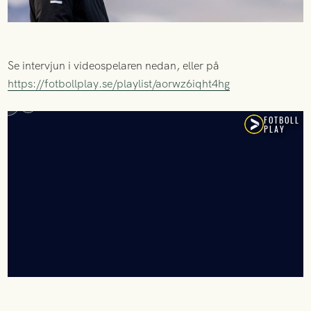
Se intervjun i videospelaren nedan, eller på
https://fotbollplay.se/playlist/aorwz6iqht4hg