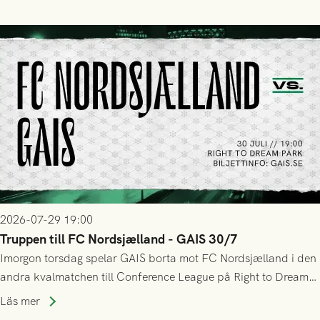
sig Nordsjälland numren för stora och matchen slutade i
tennissiffror och det grönsvarta europaäventyret tog slut.
2026-07-29 19:00
Truppen till FC Nordsjælland - GAIS 30/7
Imorgon torsdag spelar GAIS borta mot FC Nordsjælland i den
andra kvalmatchen till Conference League på Right to Dream
Park! Fredrik Holmberg och ledarstaben har tagit ut följande
Läs mer
trupp till matchen: