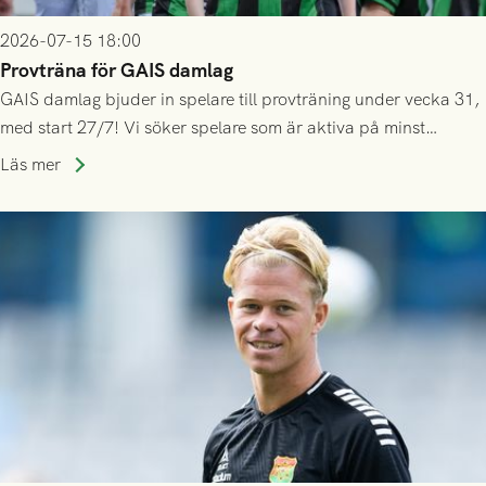
2026-07-15 18:00
Provträna för GAIS damlag
GAIS damlag bjuder in spelare till provträning under vecka 31,
med start 27/7! Vi söker spelare som är aktiva på minst
division 3-nivå.
Läs mer