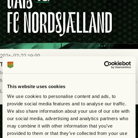
2026-07-22 19:00
Truppen till GAIS - FC Nordsjælland 23/7
Imorgon torsdag spelar GAIS herrar hemma mot FC
Nordsjælland på Gamla Ullevi med avspark kl 19.00! Fredrik
This website uses cookies
Holmberg och ledarstaben har tagit ut följande trupp till
Läs mer
matchen:
We use cookies to personalise content and ads, to
provide social media features and to analyse our traffic.
We also share information about your use of our site with
our social media, advertising and analytics partners who
may combine it with other information that you’ve
provided to them or that they’ve collected from your use