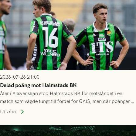
2026-07-26 21:00
Delad poäng mot Halmstads BK
Åter i Allsvenskan stod Halmstads BK för motståndet i en
match som vägde tungt till fördel för GAIS, men där poängen
delades efter dramatik på tilläggstid.
Läs mer