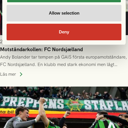
Allow selection
Deny
2026-07-21 11:30
Motståndarkollen: FC Nordsjælland
Andy Bolander tar tempen på GAIS första europamotståndare,
FC Nordsjælland. En klubb med stark ekonomi men lågt
publiksnitt, ett lag med både kollektiv styrka och individuell
Läs mer
finess.