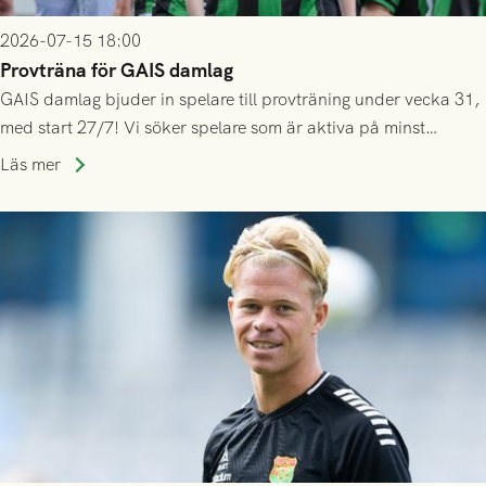
2026-07-15 18:00
Provträna för GAIS damlag
GAIS damlag bjuder in spelare till provträning under vecka 31,
med start 27/7! Vi söker spelare som är aktiva på minst
division 3-nivå.
Läs mer