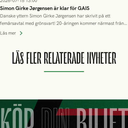
2026-07-15 13:00
Simon Girke Jørgensen är klar för GAIS
Danske yttern Simon Girke Jørgensen har skrivit på ett
femårsavtal med grönsvart! 20-åringen kommer närmast från
spel i färöiska Skála IF.
Läs mer
LÄS FLER RELATERADE NYHETER