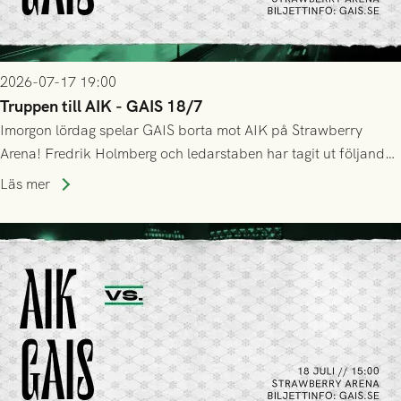
2026-07-17 19:00
Truppen till AIK - GAIS 18/7
Imorgon lördag spelar GAIS borta mot AIK på Strawberry
Arena! Fredrik Holmberg och ledarstaben har tagit ut följande
trupp till matchen:
Läs mer