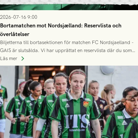
2026-07-16 9:00
Bortamatchen mot Nordsjælland: Reservlista och
överlåtelser
Biljetterna till bortasektionen för matchen FC Nordsjaelland -
GAIS är slutsålda. Vi har upprättat en reservlista där du som
ännu inte har någon biljett kan anmäla ditt intresse. Du kan
Läs mer
inte själv överlåta din biljett till någon annan.