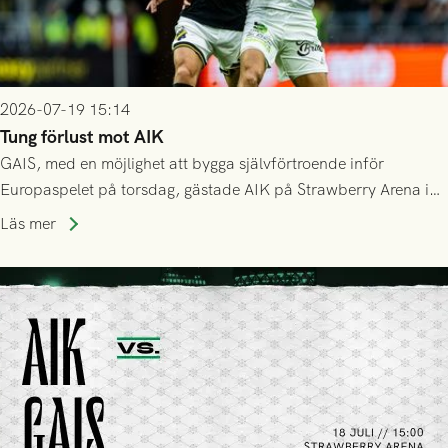
2026-07-19 15:14
Tung förlust mot AIK
GAIS, med en möjlighet att bygga självförtroende inför
Europaspelet på torsdag, gästade AIK på Strawberry Arena i
Stockholm . Men trots konstant hotande i första halvlek av
Läs mer
GAIS så var det AIK, i andra halvlek, som höjde tempot och
lyckades få in 2-0.