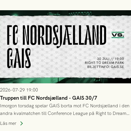
sig Nordsjälland numren för stora och matchen slutade i
tennissiffror och det grönsvarta europaäventyret tog slut.
2026-07-29 19:00
Truppen till FC Nordsjælland - GAIS 30/7
Imorgon torsdag spelar GAIS borta mot FC Nordsjælland i den
andra kvalmatchen till Conference League på Right to Dream
Park! Fredrik Holmberg och ledarstaben har tagit ut följande
Läs mer
trupp till matchen: