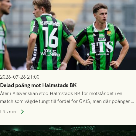
2026-07-26 21:00
Delad poäng mot Halmstads BK
Åter i Allsvenskan stod Halmstads BK för motståndet i en
match som vägde tungt till fördel för GAIS, men där poängen
delades efter dramatik på tilläggstid.
Läs mer