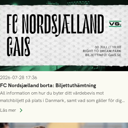
2026-07-28 17:36
FC Nordsjælland borta: Biljettuthämtning
All information om hur du byter ditt värdebevis mot
matchbiljett på plats i Danmark, samt vad som gäller för dig
som står på reservlista eller fått förhinder.
Läs mer