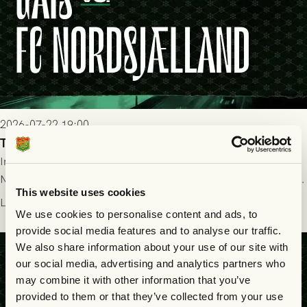
2026-07-22 19:00
Truppen till GAIS - FC Nordsjælland 23/7
Imorgon torsdag spelar GAIS herrar hemma mot FC
Nordsjælland på Gamla Ullevi med avspark kl 19.00! Fredrik
This website uses cookies
Holmberg och ledarstaben har tagit ut följande trupp till
Läs mer
matchen:
We use cookies to personalise content and ads, to
provide social media features and to analyse our traffic.
We also share information about your use of our site with
our social media, advertising and analytics partners who
may combine it with other information that you’ve
provided to them or that they’ve collected from your use