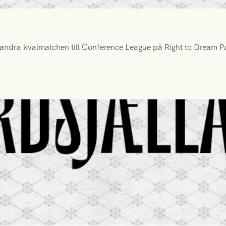
ndra kvalmatchen till Conference League på Right to Dream Par