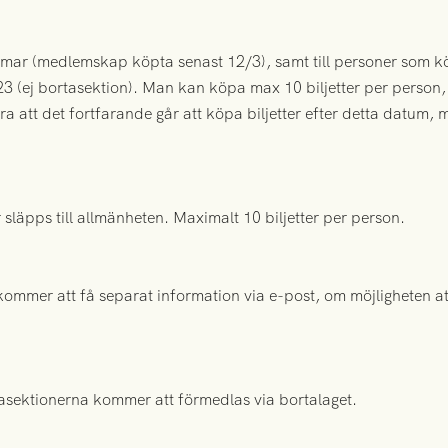
mar (medlemskap köpta senast 12/3), samt till personer som köpt
 (ej bortasektion). Man kan köpa max 10 biljetter per person,
a att det fortfarande går att köpa biljetter efter detta datum,
 släpps till allmänheten. Maximalt 10 biljetter per person.
ommer att få separat information via e-post, om möjligheten att k
rtasektionerna kommer att förmedlas via bortalaget.