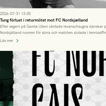
2026-07-31 13:30
Tung förlust i returmötet mot FC Nordsjælland
Efter segern på Gamla Ullevi väntade revanschsugna danskar på
Nordsjälland numren för stora och matchen slutade i tennissiffr
Läs mer