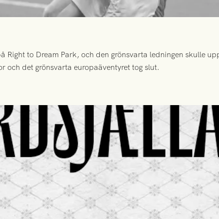
 Right to Dream Park, och den grönsvarta ledningen skulle upp
or och det grönsvarta europaäventyret tog slut.