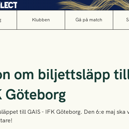
g
Klubben
Gå på match
S
n om biljettsläpp ti
K Göteborg
tsläppet till GAIS - IFK Göteborg. Den 6:e maj ska v
tare!