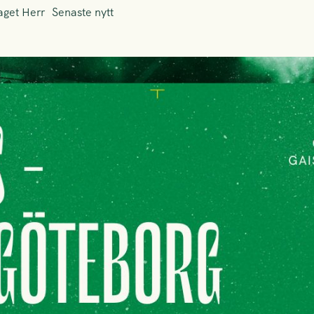
aget Herr
Senaste nytt