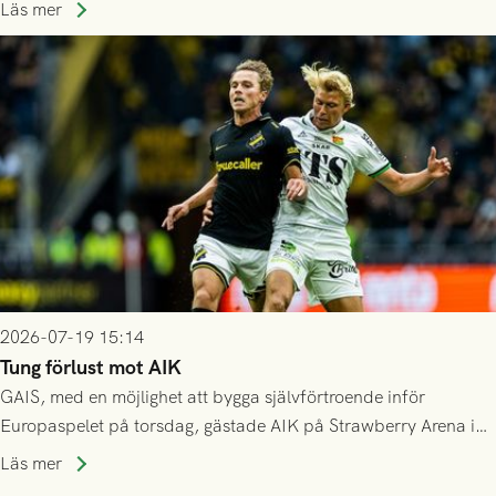
spelas den tredje kvalomgången kort därpå. Motståndare blir
Läs mer
då vinnaren i mötet mellan isländska Valur och HŠK Zrinjski
Mostar från Bosnien och Hercegovina.
2026-07-19 15:14
Tung förlust mot AIK
GAIS, med en möjlighet att bygga självförtroende inför
Europaspelet på torsdag, gästade AIK på Strawberry Arena i
Stockholm . Men trots konstant hotande i första halvlek av
Läs mer
GAIS så var det AIK, i andra halvlek, som höjde tempot och