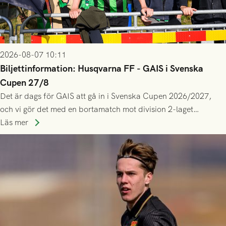
2026-08-07 10:11
Biljettinformation: Husqvarna FF - GAIS i Svenska
Cupen 27/8
Det är dags för GAIS att gå in i Svenska Cupen 2026/2027,
och vi gör det med en bortamatch mot division 2-laget
Husqvarna FF. Häng med och stötta grönsvart på plats!
Läs mer