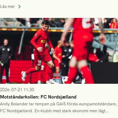
kvalet till Conference League! Avspark kl 19.00 på torsdag
Läs mer
23/7.
2026-07-21 11:30
Motståndarkollen: FC Nordsjælland
Andy Bolander tar tempen på GAIS första europamotståndare,
FC Nordsjælland. En klubb med stark ekonomi men lågt
publiksnitt, ett lag med både kollektiv styrka och individuell