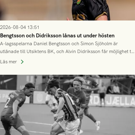
2026-08-04 13:51
Bengtsson och Didriksson lånas ut under hösten
A-lagsspelarna Daniel Bengtsson och Simon Sjöholm är
utlånade till Utsiktens BK, och Alvin Didriksson får möjlighet till
speltid i Hestrafors genom föreningssamarbete.
Läs mer