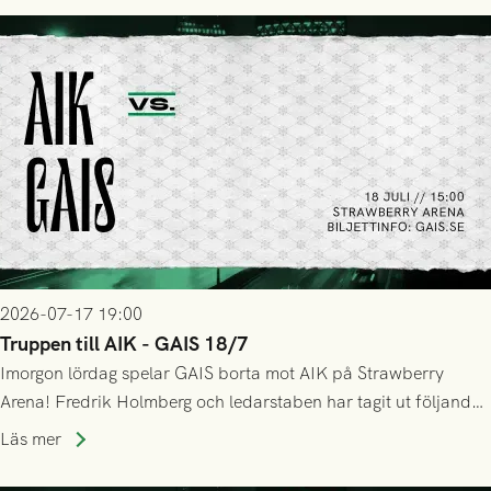
lyckades få in 2-0.
2026-07-17 19:00
Truppen till AIK - GAIS 18/7
Imorgon lördag spelar GAIS borta mot AIK på Strawberry
Arena! Fredrik Holmberg och ledarstaben har tagit ut följande
trupp till matchen:
Läs mer