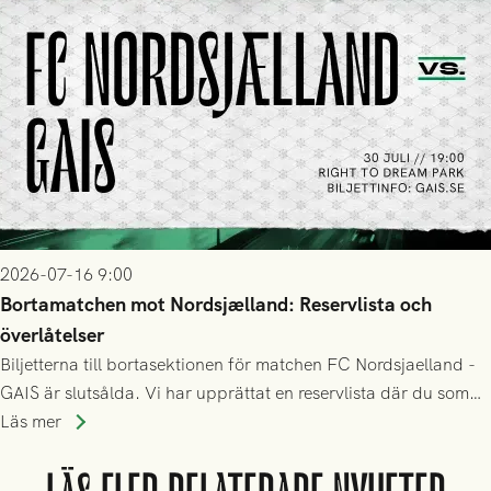
2026-07-16 9:00
Bortamatchen mot Nordsjælland: Reservlista och
överlåtelser
Biljetterna till bortasektionen för matchen FC Nordsjaelland -
GAIS är slutsålda. Vi har upprättat en reservlista där du som
ännu inte har någon biljett kan anmäla ditt intresse. Du kan
Läs mer
inte själv överlåta din biljett till någon annan.