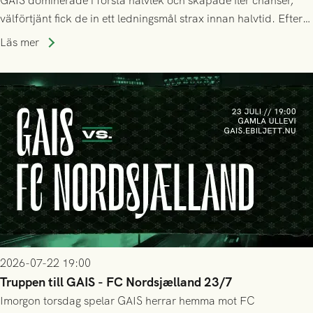
GAIS dominerade i första halvlek och skapade fler chanser,
välförtjänt fick de in ett ledningsmål strax innan halvtid. Efter
halvtidsvilan sjönk tempot när Nordsjälland tilläts ha mer av
Läs mer
bollen, men GAIS försvarade sig disciplinerat och säkrade en
seger! Matchfoto: Mikael Josefsson & Lasse Ekström
2026-07-22 19:00
Truppen till GAIS - FC Nordsjælland 23/7
Imorgon torsdag spelar GAIS herrar hemma mot FC