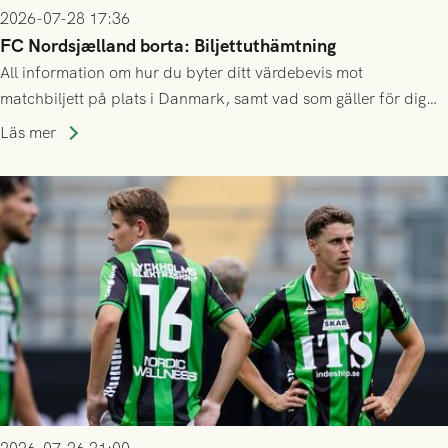
2026-07-28 17:36
FC Nordsjælland borta: Biljettuthämtning
All information om hur du byter ditt värdebevis mot
matchbiljett på plats i Danmark, samt vad som gäller för dig
som står på reservlista eller fått förhinder.
Läs mer