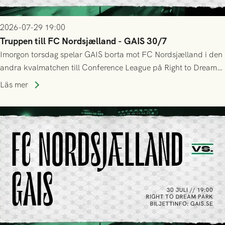
2026-07-29 19:00
Truppen till FC Nordsjælland - GAIS 30/7
Imorgon torsdag spelar GAIS borta mot FC Nordsjælland i den
andra kvalmatchen till Conference League på Right to Dream
Park! Fredrik Holmberg och ledarstaben har tagit ut följande
Läs mer
trupp till matchen: