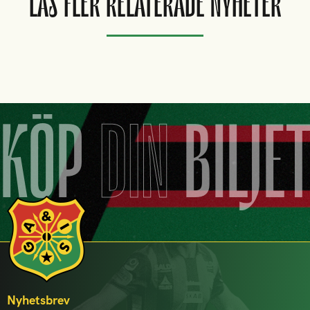
LÄS FLER RELATERADE NYHETER
KÖP
DIN
BILJE
Nyhetsbrev