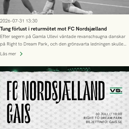
2026-07-31 13:30
Tung förlust i returmötet mot FC Nordsjælland
Efter segern på Gamla Ullevi väntade revanschsugna danskar
på Right to Dream Park, och den grönsvarta ledningen skulle
upphöra efter mindre än kvarten spelad. På lika mark visade
Läs mer
sig Nordsjälland numren för stora och matchen slutade i
tennissiffror och det grönsvarta europaäventyret tog slut.