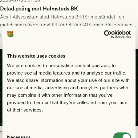
2026-07-26 21:00
Delad poäng mot Halmstads BK
Åter i Allsvenskan stod Halmstads BK för motståndet i en
match som vägde tungt till fördel för GAIS, men där poängen
delades efter dramatik på tilläggstid.
Läs mer
This website uses cookies
We use cookies to personalise content and ads, to
provide social media features and to analyse our traffic.
We also share information about your use of our site with
our social media, advertising and analytics partners who
may combine it with other information that you’ve
provided to them or that they’ve collected from your use
of their services.
Consent
2026-07-25 19:00
Necessary