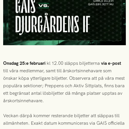
Onsdag 25:e februari
kl 12.00 släpps biljetterna
via e-post
till våra medlemmar, samt till årskortsinnehavare som
önskar köpa ytterligare biljetter. Observera att på våra mest
populära sektioner; Preppens och Aktiv Sittplats, finns bara
ett begränsat antal lösbiljetter då många platser upptas av
årskortsinnehavare.
Veckan därpå kommer resterande biljetter att släppas till
allmänheten. Exakt datum kommuniceras via GAIS officiella