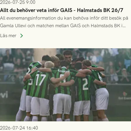
2026-07-25 9:00
Allt du behöver veta inför GAIS - Halmstads BK 26/7
All evenemangsinformation du kan behöva inför ditt besök på
Gamla Ullevi och matchen mellan GAIS och Halmstads BK i
Allsvenskan! Avspark kl 16.30 på söndag 26/7.
Läs mer
2026-07-24 16:40