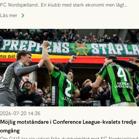
FC Nordsjælland. En klubb med stark ekonomi men lågt
publiksnitt, ett lag med både kollektiv styrka och individuell
Läs mer
finess.
2026-07-20 14:35
Möjlig motståndare i Conference League-kvalets tredje
omgång
Om GAIS tar sig vidare från dubbelmötet mot FC Nordsjælland