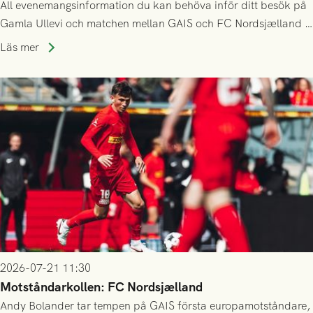
All evenemangsinformation du kan behöva inför ditt besök på
Gamla Ullevi och matchen mellan GAIS och FC Nordsjælland i
kvalet till Conference League! Avspark kl 19.00 på torsdag
Läs mer
23/7.
2026-07-21 11:30
Motståndarkollen: FC Nordsjælland
Andy Bolander tar tempen på GAIS första europamotståndare,