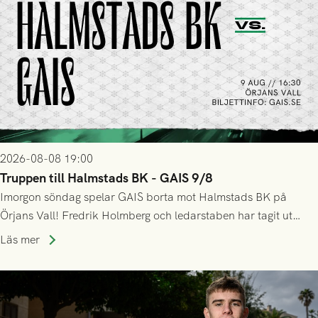
2026-08-08 19:00
Truppen till Halmstads BK - GAIS 9/8
Imorgon söndag spelar GAIS borta mot Halmstads BK på
Örjans Vall! Fredrik Holmberg och ledarstaben har tagit ut
följande trupp till matchen:
Läs mer