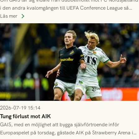
i den andra kvalomgången till UEFA Conference League så
spelas den tredje kvalomgången kort därpå. Motståndare blir
Läs mer
då vinnaren i mötet mellan isländska Valur och HŠK Zrinjski
Mostar från Bosnien och Hercegovina.
2026-07-19 15:14
Tung förlust mot AIK
GAIS, med en möjlighet att bygga självförtroende inför
Europaspelet på torsdag, gästade AIK på Strawberry Arena i