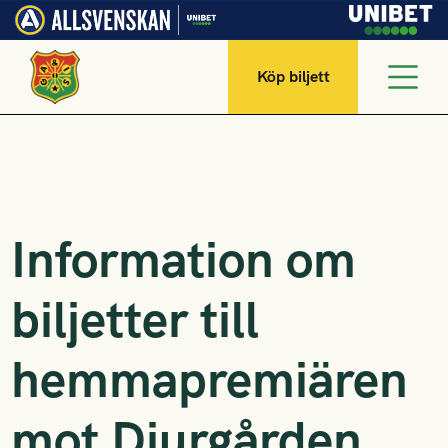
Köp biljett
Information om
biljetter till
hemmapremiären
mot Djurgården