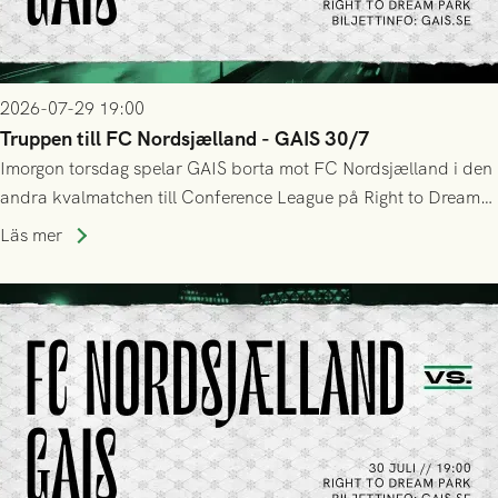
2026-07-29 19:00
Truppen till FC Nordsjælland - GAIS 30/7
Imorgon torsdag spelar GAIS borta mot FC Nordsjælland i den
andra kvalmatchen till Conference League på Right to Dream
Park! Fredrik Holmberg och ledarstaben har tagit ut följande
Läs mer
trupp till matchen: