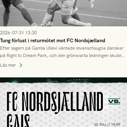
2026-07-31 13:30
Tung förlust i returmötet mot FC Nordsjælland
Efter segern på Gamla Ullevi väntade revanschsugna danskar
på Right to Dream Park, och den grönsvarta ledningen skulle
upphöra efter mindre än kvarten spelad. På lika mark visade
Läs mer
sig Nordsjälland numren för stora och matchen slutade i
tennissiffror och det grönsvarta europaäventyret tog slut.