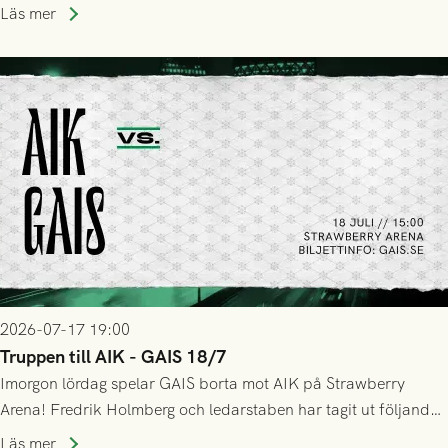
Stockholm . Men trots konstant hotande i första halvlek av
Läs mer
GAIS så var det AIK, i andra halvlek, som höjde tempot och
lyckades få in 2-0.
2026-07-17 19:00
Truppen till AIK - GAIS 18/7
Imorgon lördag spelar GAIS borta mot AIK på Strawberry
Arena! Fredrik Holmberg och ledarstaben har tagit ut följande
trupp till matchen:
Läs mer