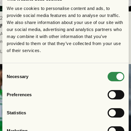
We use cookies to personalise content and ads, to
provide social media features and to analyse our traffic.
2026-07-28 17:36
We also share information about your use of our site with
FC Nordsjælland borta: Biljettuthämtning
our social media, advertising and analytics partners who
All information om hur du byter ditt värdebevis mot
may combine it with other information that you’ve
matchbiljett på plats i Danmark, samt vad som gäller för dig
provided to them or that they’ve collected from your use
som står på reservlista eller fått förhinder.
of their services.
Läs mer
Consent
Necessary
Selection
Preferences
Statistics
Marketing