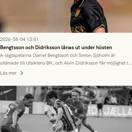
2026-08-04 13:51
Bengtsson och Didriksson lånas ut under hösten
A-lagsspelarna Daniel Bengtsson och Simon Sjöholm är
utlånade till Utsiktens BK, och Alvin Didriksson får möjlighet till
speltid i Hestrafors genom föreningssamarbete.
Läs mer