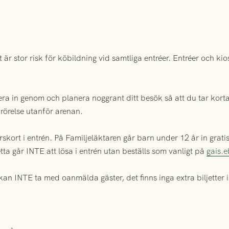
 är stor risk för köbildning vid samtliga entréer. Entréer och k
ra in genom och planera noggrant ditt besök så att du tar kortast
örelse utanför arenan.
 årskort i entrén. På Familjeläktaren går barn under 12 år in gr
etta går INTE att lösa i entrén utan beställs som vanligt på
gais.e
an INTE ta med oanmälda gäster, det finns inga extra biljetter 