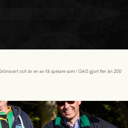
önsvart och är en av få spelare som i GAIS gjort fler än 200