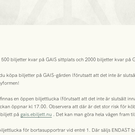
 500 biljetter kvar på GAIS sittplats och 2000 biljetter kvar på 
 köpa biljetter på GAIS-gården (förutsatt att det inte är sluts
rbyformen!
nas en öppen biljettlucka (förutsatt att det inte är slutsålt inn
Luckan öppnar kl 17.00. Observera att där är det stor risk för k
 biljett på
gais.ebiljett.nu
. Det kan man göra hela vägen fram til
ljettlucka för bortasupportrar vid entré 1. Där säljs ENDAST bilj