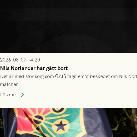
2026-08-07 14:20
Nils Norlander har gått bort
Det är med stor sorg som GAIS tagit emot beskedet om Nils Norl
matcher.
Läs mer