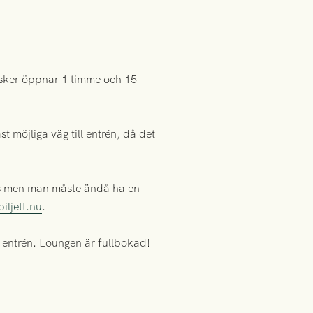
iosker öppnar 1 timme och 15
 möjliga väg till entrén, då det
atis men man måste ändå ha en
biljett.nu
.
i entrén. Loungen är fullbokad!