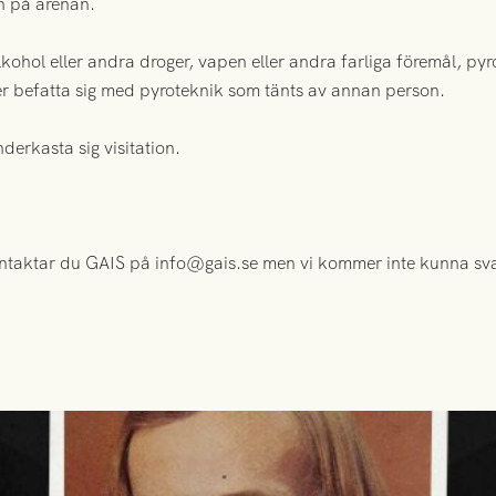
n på arenan.
alkohol eller andra droger, vapen eller andra farliga föremål, pyr
er befatta sig med pyroteknik som tänts av annan person.
derkasta sig visitation.
kontaktar du GAIS på info@gais.se men vi kommer inte kunna s