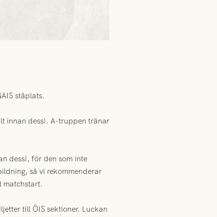
GAIS ståplats.
ålt innan dess). A-truppen tränar
an dess), för den som inte
öbildning, så vi rekommenderar
l matchstart.
etter till ÖIS sektioner. Luckan