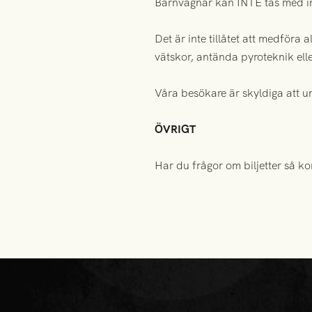
Barnvagnar kan INTE tas med i
Det är inte tillåtet att medföra 
vätskor, antända pyroteknik ell
Våra besökare är skyldiga att un
ÖVRIGT
Har du frågor om biljetter så 