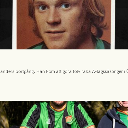
anders bortgång. Han kom att göra tolv raka A-lagssäsonger i Gr