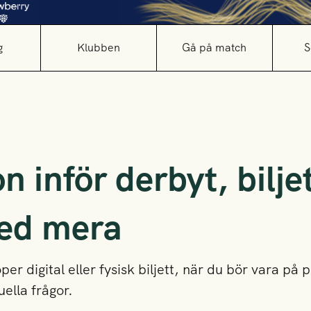
g
Klubben
Gå på match
S
n inför derbyt, biljet
ed mera
r digital eller fysisk biljett, när du bör vara på 
ella frågor.