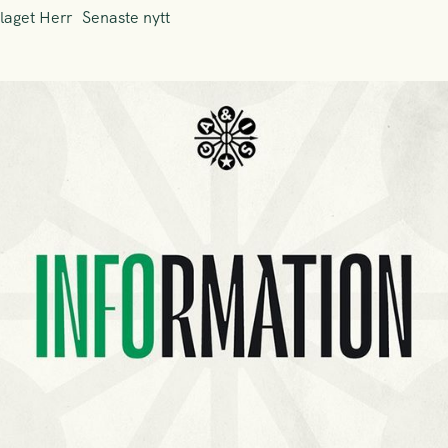
laget Herr
Senaste nytt