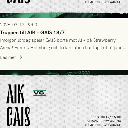
2026-07-17 19:00
Truppen till AIK - GAIS 18/7
Imorgon lördag spelar GAIS borta mot AIK på Strawberry
Arena! Fredrik Holmberg och ledarstaben har tagit ut följande
trupp till matchen:
Läs mer