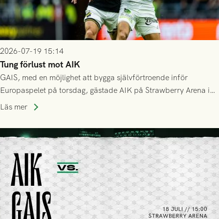
2026-07-19 15:14
Tung förlust mot AIK
GAIS, med en möjlighet att bygga självförtroende inför
Europaspelet på torsdag, gästade AIK på Strawberry Arena i
Stockholm . Men trots konstant hotande i första halvlek av
Läs mer
GAIS så var det AIK, i andra halvlek, som höjde tempot och
lyckades få in 2-0.