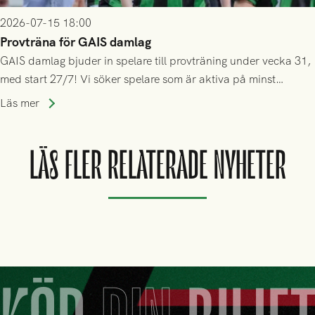
2026-07-15 18:00
Provträna för GAIS damlag
GAIS damlag bjuder in spelare till provträning under vecka 31,
med start 27/7! Vi söker spelare som är aktiva på minst
division 3-nivå.
Läs mer
LÄS FLER RELATERADE NYHETER