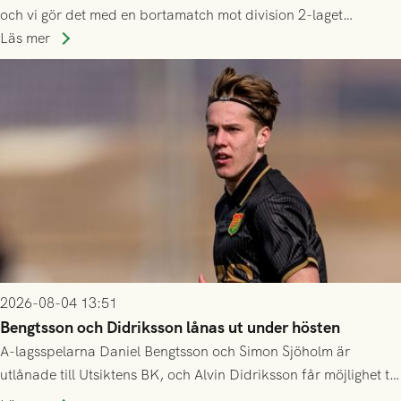
och vi gör det med en bortamatch mot division 2-laget
Husqvarna FF. Häng med och stötta grönsvart på plats!
Läs mer
2026-08-04 13:51
Bengtsson och Didriksson lånas ut under hösten
A-lagsspelarna Daniel Bengtsson och Simon Sjöholm är
utlånade till Utsiktens BK, och Alvin Didriksson får möjlighet till
speltid i Hestrafors genom föreningssamarbete.