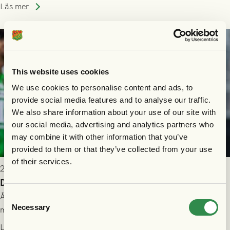
som står på reservlista eller fått förhinder.
Läs mer
This website uses cookies
We use cookies to personalise content and ads, to
provide social media features and to analyse our traffic.
We also share information about your use of our site with
our social media, advertising and analytics partners who
may combine it with other information that you’ve
provided to them or that they’ve collected from your use
of their services.
2026-07-26 21:00
Delad poäng mot Halmstads BK
Åter i Allsvenskan stod Halmstads BK för motståndet i en
Consent
Necessary
match som vägde tungt till fördel för GAIS, men där poängen
Selection
delades efter dramatik på tilläggstid.
Läs mer