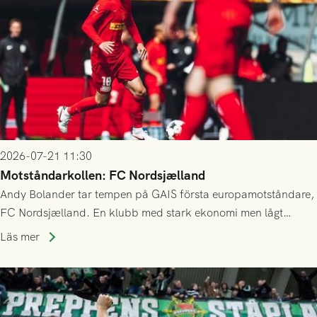
2026-07-21 11:30
Motståndarkollen: FC Nordsjælland
Andy Bolander tar tempen på GAIS första europamotståndare,
FC Nordsjælland. En klubb med stark ekonomi men lågt
publiksnitt, ett lag med både kollektiv styrka och individuell
Läs mer
finess.