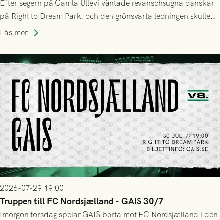
Efter segern på Gamla Ullevi väntade revanschsugna danskar
på Right to Dream Park, och den grönsvarta ledningen skulle
upphöra efter mindre än kvarten spelad. På lika mark visade
Läs mer
sig Nordsjälland numren för stora och matchen slutade i
tennissiffror och det grönsvarta europaäventyret tog slut.
2026-07-29 19:00
Truppen till FC Nordsjælland - GAIS 30/7
Imorgon torsdag spelar GAIS borta mot FC Nordsjælland i den