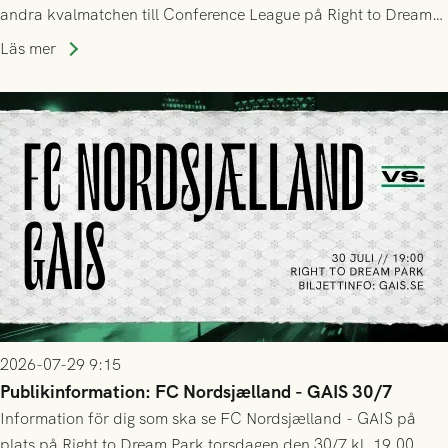
andra kvalmatchen till Conference League på Right to Dream
Park! Fredrik Holmberg och ledarstaben har tagit ut följande
Läs mer
trupp till matchen:
2026-07-29 9:15
Publikinformation: FC Nordsjælland - GAIS 30/7
Information för dig som ska se FC Nordsjælland - GAIS på
plats på Right to Dream Park torsdagen den 30/7 kl. 19.00.