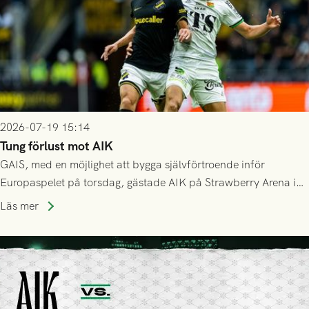
2026-07-19 15:14
Tung förlust mot AIK
GAIS, med en möjlighet att bygga självförtroende inför
Europaspelet på torsdag, gästade AIK på Strawberry Arena i
Stockholm . Men trots konstant hotande i första halvlek av
Läs mer
GAIS så var det AIK, i andra halvlek, som höjde tempot och
lyckades få in 2-0.