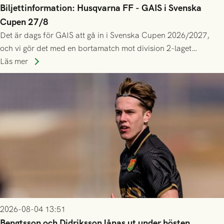
Biljettinformation: Husqvarna FF - GAIS i Svenska
Cupen 27/8
Det är dags för GAIS att gå in i Svenska Cupen 2026/2027,
och vi gör det med en bortamatch mot division 2-laget
Husqvarna FF. Häng med och stötta grönsvart på plats!
Läs mer
2026-08-04 13:51
Bengtsson och Didriksson lånas ut under hösten