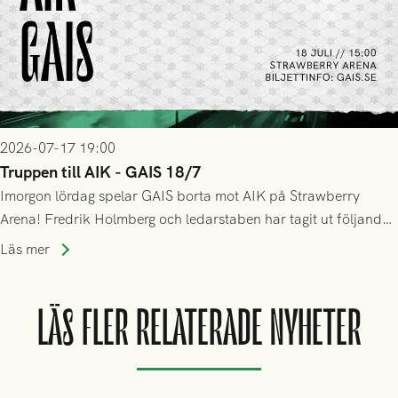
2026-07-17 19:00
Truppen till AIK - GAIS 18/7
Imorgon lördag spelar GAIS borta mot AIK på Strawberry
Arena! Fredrik Holmberg och ledarstaben har tagit ut följande
trupp till matchen:
Läs mer
LÄS FLER RELATERADE NYHETER