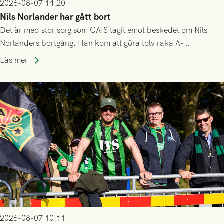
2026-08-07 14:20
Nils Norlander har gått bort
Det är med stor sorg som GAIS tagit emot beskedet om Nils
Norlanders bortgång. Han kom att göra tolv raka A-
lagssäsonger i Grönsvart och är en av få spelare som i GAIS
Läs mer
gjort fler än 200 matcher.
2026-08-07 10:11