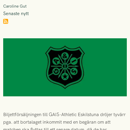
Caroline Gut
Senaste nytt
Biljettförsäljningen till GAIS-Athletic Eskilstuna dröjer tyvärr
pga. att bortalaget inkommit med en begäran om att
matchen ska flyttas till ett senare datum, då de har