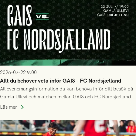
2026-07-22 9:00
Allt du behöver veta inför GAIS - FC Nordsjælland
All evenemangsinformation du kan behöva inför ditt besök på
Gamla Ullevi och matchen mellan GAIS och FC Nordsjælland i
kvalet till Conference League! Avspark kl 19.00 på torsdag
Läs mer
23/7.