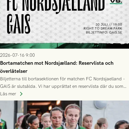
2026-07-16 9:00
Bortamatchen mot Nordsjælland: Reservlista och
överlåtelser
Biljetterna till bortasektionen för matchen FC Nordsjaelland -
GAIS är slutsålda. Vi har upprättat en reservlista där du som
ännu inte har någon biljett kan anmäla ditt intresse. Du kan
Läs mer
inte själv överlåta din biljett till någon annan.