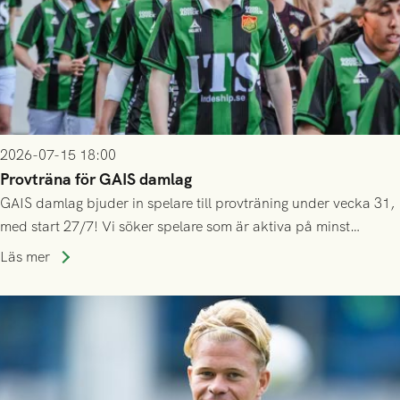
2026-07-15 18:00
Provträna för GAIS damlag
GAIS damlag bjuder in spelare till provträning under vecka 31,
med start 27/7! Vi söker spelare som är aktiva på minst
division 3-nivå.
Läs mer