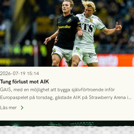
Mostar från Bosnien och Hercegovina.
2026-07-19 15:14
Tung förlust mot AIK
GAIS, med en möjlighet att bygga självförtroende inför
Europaspelet på torsdag, gästade AIK på Strawberry Arena i
Stockholm . Men trots konstant hotande i första halvlek av
Läs mer
GAIS så var det AIK, i andra halvlek, som höjde tempot och
lyckades få in 2-0.