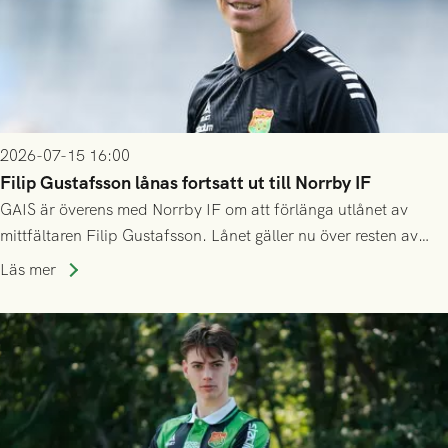
2026-07-15 16:00
Filip Gustafsson lånas fortsatt ut till Norrby IF
GAIS är överens med Norrby IF om att förlänga utlånet av
mittfältaren Filip Gustafsson. Lånet gäller nu över resten av
säsongen 2026.
Läs mer