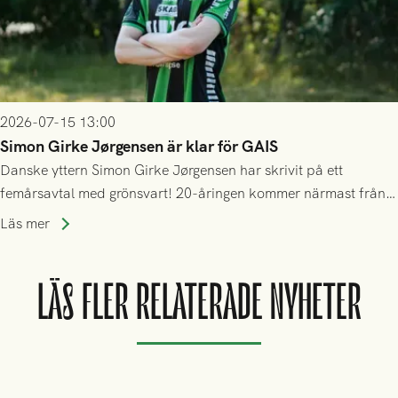
2026-07-15 13:00
Simon Girke Jørgensen är klar för GAIS
Danske yttern Simon Girke Jørgensen har skrivit på ett
femårsavtal med grönsvart! 20-åringen kommer närmast från
spel i färöiska Skála IF.
Läs mer
LÄS FLER RELATERADE NYHETER