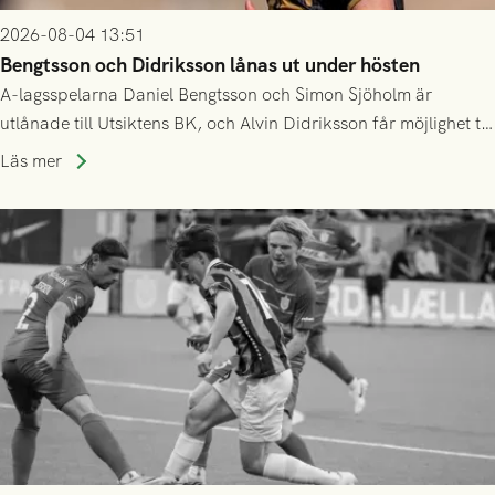
2026-08-04 13:51
Bengtsson och Didriksson lånas ut under hösten
A-lagsspelarna Daniel Bengtsson och Simon Sjöholm är
utlånade till Utsiktens BK, och Alvin Didriksson får möjlighet till
speltid i Hestrafors genom föreningssamarbete.
Läs mer