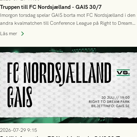
Truppen till FC Nordsjælland - GAIS 30/7
Imorgon torsdag spelar GAIS borta mot FC Nordsjælland i den
andra kvalmatchen till Conference League på Right to Dream
Park! Fredrik Holmberg och ledarstaben har tagit ut följande
Läs mer
trupp till matchen:
2026-07-29 9:15