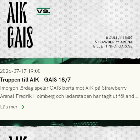
2026-07-17 19:00
Truppen till AIK - GAIS 18/7
Imorgon lördag spelar GAIS borta mot AIK på Strawberry
Arena! Fredrik Holmberg och ledarstaben har tagit ut följande
trupp till matchen:
Läs mer