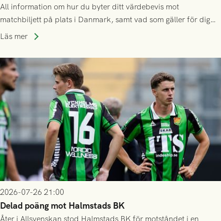
All information om hur du byter ditt värdebevis mot
matchbiljett på plats i Danmark, samt vad som gäller för dig
som står på reservlista eller fått förhinder.
Läs mer
2026-07-26 21:00
Delad poäng mot Halmstads BK
Åter i Allsvenskan stod Halmstads BK för motståndet i en