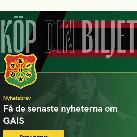
KÖP
DIN
BILJE
Nyhetsbrev
Få de senaste nyheterna om
GAIS
Prenumerera