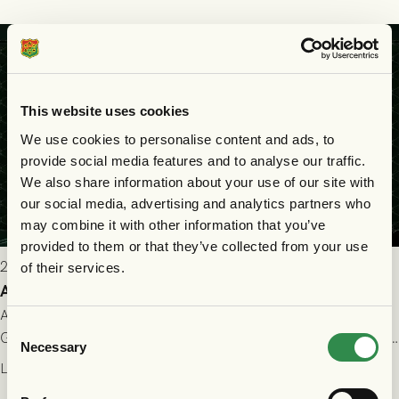
matchen:
This website uses cookies
We use cookies to personalise content and ads, to
provide social media features and to analyse our traffic.
We also share information about your use of our site with
our social media, advertising and analytics partners who
may combine it with other information that you’ve
provided to them or that they’ve collected from your use
2026-07-22 9:00
of their services.
Allt du behöver veta inför GAIS - FC Nordsjælland
All evenemangsinformation du kan behöva inför ditt besök på
Consent
Gamla Ullevi och matchen mellan GAIS och FC Nordsjælland i
Necessary
Selection
kvalet till Conference League! Avspark kl 19.00 på torsdag
Läs mer
23/7.