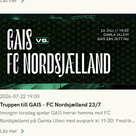
Läs mer
bollen, men GAIS försvarade sig disciplinerat och säkrade en
seger! Matchfoto: Mikael Josefsson & Lasse Ekström
2026-07-22 19:00
Truppen till GAIS - FC Nordsjælland 23/7
Imorgon torsdag spelar GAIS herrar hemma mot FC
Nordsjælland på Gamla Ullevi med avspark kl 19.00! Fredrik
Holmberg och ledarstaben har tagit ut följande trupp till
Läs mer