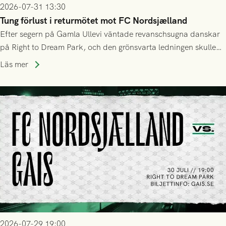
2026-07-31 13:30
Tung förlust i returmötet mot FC Nordsjælland
Efter segern på Gamla Ullevi väntade revanschsugna danskar
på Right to Dream Park, och den grönsvarta ledningen skulle
upphöra efter mindre än kvarten spelad. På lika mark visade
Läs mer
sig Nordsjälland numren för stora och matchen slutade i
tennissiffror och det grönsvarta europaäventyret tog slut.
2026-07-29 19:00