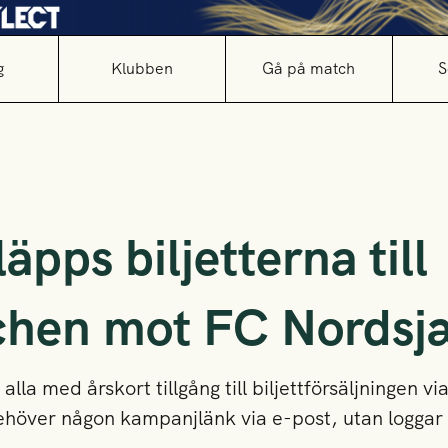
g
Klubben
Gå på match
S
äpps biljetterna till
chen mot FC Nordsj
lla med årskort tillgång till biljettförsäljningen via
höver någon kampanjlänk via e-post, utan loggar i