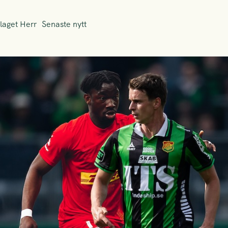
laget Herr
Senaste nytt