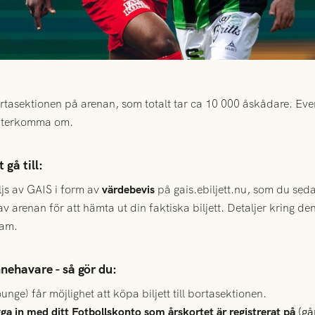
 bortasektionen på arenan, som totalt tar ca 10 000 åskådare. Eve
ll återkomma om.
gå till:
äljs av GAIS i form av
värdebevis
på gais.ebiljett.nu, som du se
av arenan för att hämta ut din faktiska biljett. Detaljer kring 
ram.
nnehavare - så gör du:
nge) får möjlighet att köpa biljett till bortasektionen.
gga in med ditt Fotbollskonto som årskortet är registrerat på
(gå