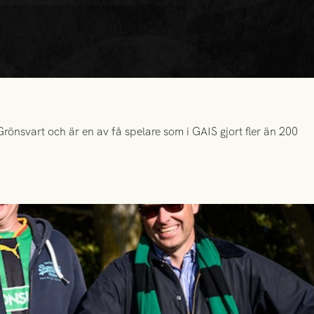
önsvart och är en av få spelare som i GAIS gjort fler än 200