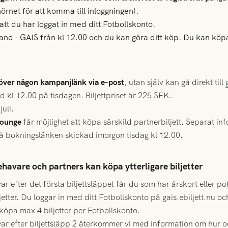
hörnet för att komma till inloggningen).
 att du har loggat in med ditt Fotbollskonto.
nd - GAIS från kl 12.00 och du kan göra ditt köp. Du kan köpa
över någon kampanjlänk via e-post
, utan själv kan gå direkt till
 kl 12.00 på tisdagen. Biljettpriset är 225 SEK.
uli.
rlounge
får möjlighet att köpa särskild partnerbiljett. Separat in
få bokningslänken skickad imorgon tisdag kl 12.00.
nehavare och partners kan köpa ytterligare biljetter
ar efter det första biljettsläppet får du som har årskort eller pot
iljetter. Du loggar in med ditt Fotbollskonto på gais.ebiljett.nu 
köpa max 4 biljetter per Fotbollskonto.
kvar efter biljettsläpp 2 återkommer vi med information om hur