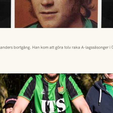
anders bortgång. Han kom att göra tolv raka A-lagssäsonger i Gr