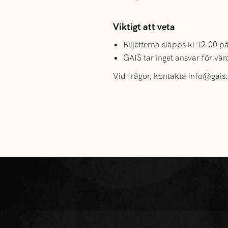
Viktigt att veta
Biljetterna släpps kl 12.00 på
GAIS tar inget ansvar för vär
Vid frågor, kontakta info@gais.