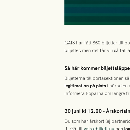
GAIS har fått 850 biljetter till
biljetter, men det får vi i så fa
Så här kommer biljettsläppet 
Biljetterna till bortasektionen s
legitimation på plats
i närheten 
informera köparna om längre f
30 juni kl 12.00 - Årskortsi
Du som har årskort (ej partnerlou
Gå till
gais.ebiljett.nu
och
lo