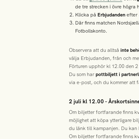
de tre strecken i övre högra 
Klicka på
Erbjudanden
efter
Där finns matchen Nordsjælla
Fotbollskonto.
Observera att du alltså
inte beh
välja Erbjudanden, från och med
Förturen upphör kl 12.00 den 2 j
Du som har
pottbiljett i partne
via e-post, och du kommer att 
2 juli kl 12.00 - Årskortsin
Om biljetter fortfarande finns kv
möjlighet att köpa ytterligare b
du länk till kampanjen. Du kan 
Om biljetter fortfarande finns 