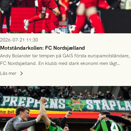
2026-07-21 11:30
Motståndarkollen: FC Nordsjælland
Andy Bolander tar tempen på GAIS första europamotståndare,
FC Nordsjælland. En klubb med stark ekonomi men lågt
publiksnitt, ett lag med både kollektiv styrka och individuell
Läs mer
finess.