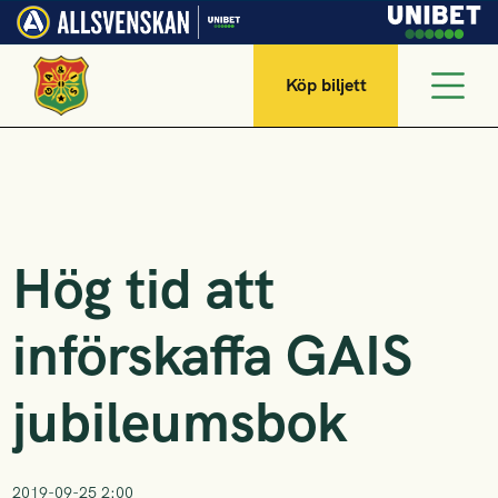
Köp biljett
Hög tid att
införskaffa GAIS
jubileumsbok
2019-09-25 2:00