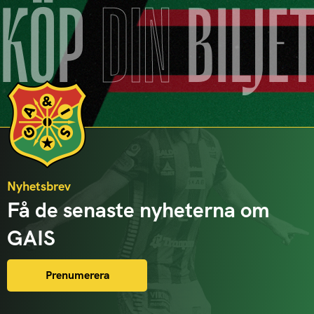
KÖP
DIN
BILJE
Nyhetsbrev
Få de senaste nyheterna om
GAIS
Prenumerera