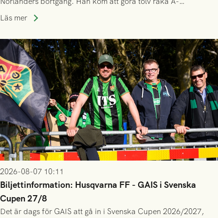
Norlanders bortgång. Han kom att göra tolv raka A-
lagssäsonger i Grönsvart och är en av få spelare som i GAIS
Läs mer
gjort fler än 200 matcher.
2026-08-07 10:11
Biljettinformation: Husqvarna FF - GAIS i Svenska
Cupen 27/8
Det är dags för GAIS att gå in i Svenska Cupen 2026/2027,