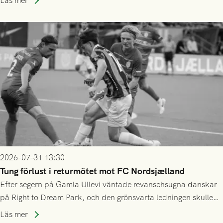
Läs mer
2026-07-31 13:30
Tung förlust i returmötet mot FC Nordsjælland
Efter segern på Gamla Ullevi väntade revanschsugna danskar
på Right to Dream Park, och den grönsvarta ledningen skulle
upphöra efter mindre än kvarten spelad. På lika mark visade
Läs mer