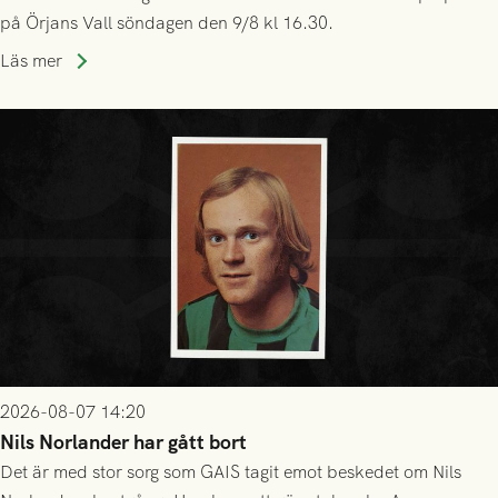
på Örjans Vall söndagen den 9/8 kl 16.30.
Läs mer
2026-08-07 14:20
Nils Norlander har gått bort
Det är med stor sorg som GAIS tagit emot beskedet om Nils