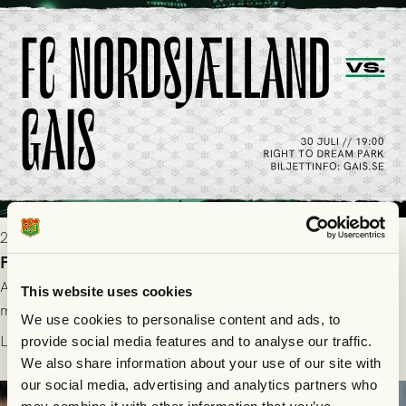
2026-07-28 17:36
FC Nordsjælland borta: Biljettuthämtning
All information om hur du byter ditt värdebevis mot
This website uses cookies
matchbiljett på plats i Danmark, samt vad som gäller för dig
We use cookies to personalise content and ads, to
som står på reservlista eller fått förhinder.
Läs mer
provide social media features and to analyse our traffic.
We also share information about your use of our site with
our social media, advertising and analytics partners who