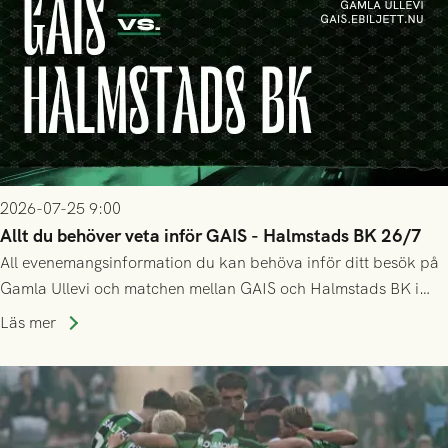
2026-07-25 9:00
Allt du behöver veta inför GAIS - Halmstads BK 26/7
All evenemangsinformation du kan behöva inför ditt besök på
Gamla Ullevi och matchen mellan GAIS och Halmstads BK i
Allsvenskan! Avspark kl 16.30 på söndag 26/7.
Läs mer