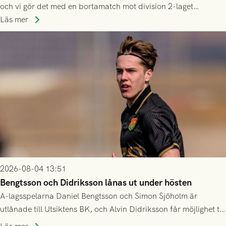
och vi gör det med en bortamatch mot division 2-laget
Husqvarna FF. Häng med och stötta grönsvart på plats!
Läs mer
2026-08-04 13:51
Bengtsson och Didriksson lånas ut under hösten
A-lagsspelarna Daniel Bengtsson och Simon Sjöholm är
utlånade till Utsiktens BK, och Alvin Didriksson får möjlighet till
speltid i Hestrafors genom föreningssamarbete.