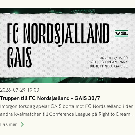
sig Nordsjälland numren för stora och matchen slutade i
tennissiffror och det grönsvarta europaäventyret tog slut.
2026-07-29 19:00
Truppen till FC Nordsjælland - GAIS 30/7
Imorgon torsdag spelar GAIS borta mot FC Nordsjælland i den
andra kvalmatchen till Conference League på Right to Dream
Park! Fredrik Holmberg och ledarstaben har tagit ut följande
Läs mer
trupp till matchen: