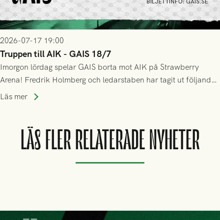
2026-07-17 19:00
Truppen till AIK - GAIS 18/7
Imorgon lördag spelar GAIS borta mot AIK på Strawberry
Arena! Fredrik Holmberg och ledarstaben har tagit ut följande
trupp till matchen:
Läs mer
LÄS FLER RELATERADE NYHETER