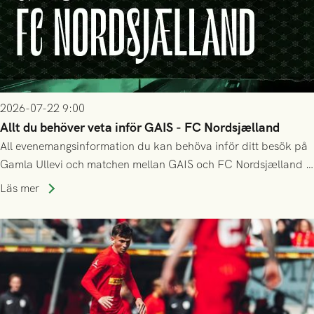
2026-07-22 9:00
Allt du behöver veta inför GAIS - FC Nordsjælland
All evenemangsinformation du kan behöva inför ditt besök på
Gamla Ullevi och matchen mellan GAIS och FC Nordsjælland i
kvalet till Conference League! Avspark kl 19.00 på torsdag
Läs mer
23/7.