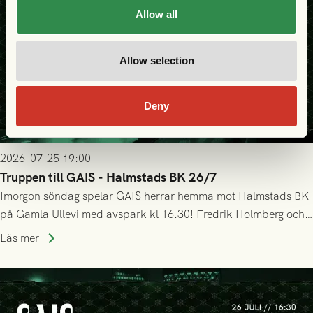
Allow all
Allow selection
Deny
2026-07-25 19:00
Truppen till GAIS - Halmstads BK 26/7
Imorgon söndag spelar GAIS herrar hemma mot Halmstads BK
på Gamla Ullevi med avspark kl 16.30! Fredrik Holmberg och
ledarstaben har tagit ut följande trupp till matchen:
Läs mer