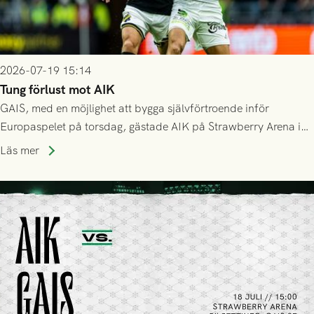
2026-07-19 15:14
Tung förlust mot AIK
GAIS, med en möjlighet att bygga självförtroende inför
Europaspelet på torsdag, gästade AIK på Strawberry Arena i
Stockholm . Men trots konstant hotande i första halvlek av
Läs mer
GAIS så var det AIK, i andra halvlek, som höjde tempot och
lyckades få in 2-0.