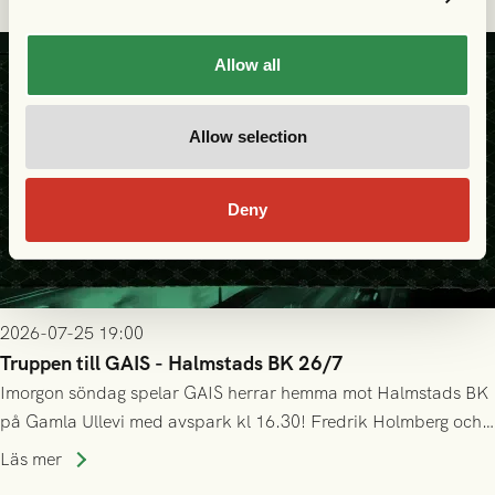
Allow all
Allow selection
Deny
2026-07-25 19:00
Truppen till GAIS - Halmstads BK 26/7
Imorgon söndag spelar GAIS herrar hemma mot Halmstads BK
på Gamla Ullevi med avspark kl 16.30! Fredrik Holmberg och
ledarstaben har tagit ut följande trupp till matchen:
Läs mer