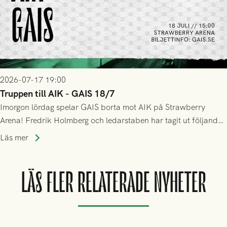
2026-07-17 19:00
Truppen till AIK - GAIS 18/7
Imorgon lördag spelar GAIS borta mot AIK på Strawberry
Arena! Fredrik Holmberg och ledarstaben har tagit ut följande
trupp till matchen:
Läs mer
LÄS FLER RELATERADE NYHETER