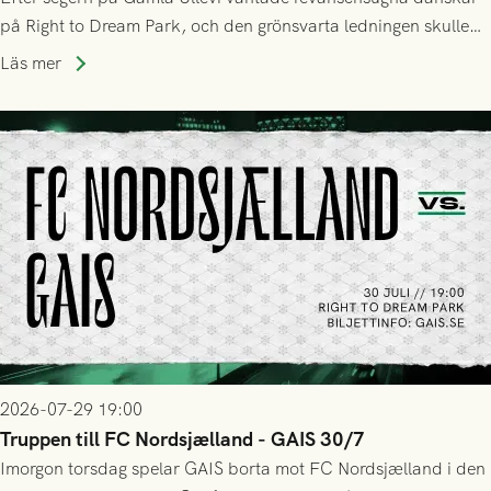
på Right to Dream Park, och den grönsvarta ledningen skulle
upphöra efter mindre än kvarten spelad. På lika mark visade
Läs mer
sig Nordsjälland numren för stora och matchen slutade i
tennissiffror och det grönsvarta europaäventyret tog slut.
2026-07-29 19:00
Truppen till FC Nordsjælland - GAIS 30/7
Imorgon torsdag spelar GAIS borta mot FC Nordsjælland i den