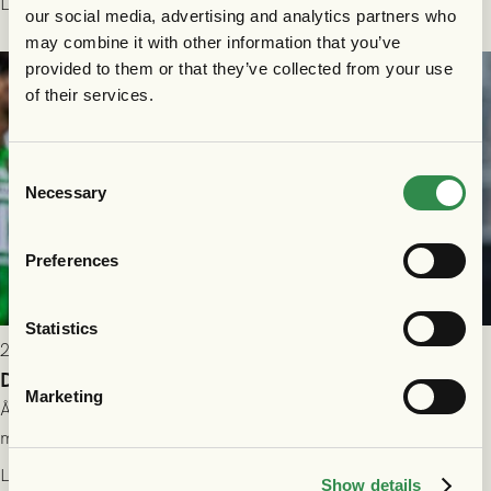
Läs mer
our social media, advertising and analytics partners who
may combine it with other information that you’ve
provided to them or that they’ve collected from your use
of their services.
Consent
Necessary
Selection
Preferences
Statistics
2026-07-26 21:00
Delad poäng mot Halmstads BK
Marketing
Åter i Allsvenskan stod Halmstads BK för motståndet i en
match som vägde tungt till fördel för GAIS, men där poängen
delades efter dramatik på tilläggstid.
Läs mer
Show details