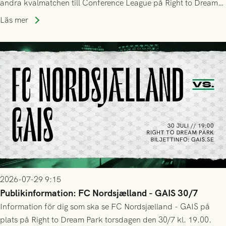
andra kvalmatchen till Conference League på Right to Dream
Park! Fredrik Holmberg och ledarstaben har tagit ut följande
Läs mer
trupp till matchen:
2026-07-29 9:15
Publikinformation: FC Nordsjælland - GAIS 30/7
Information för dig som ska se FC Nordsjælland - GAIS på
plats på Right to Dream Park torsdagen den 30/7 kl. 19.00.