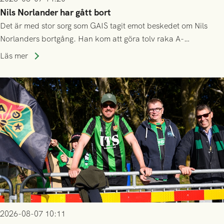
Nils Norlander har gått bort
Det är med stor sorg som GAIS tagit emot beskedet om Nils
Norlanders bortgång. Han kom att göra tolv raka A-
lagssäsonger i Grönsvart och är en av få spelare som i GAIS
Läs mer
gjort fler än 200 matcher.
2026-08-07 10:11