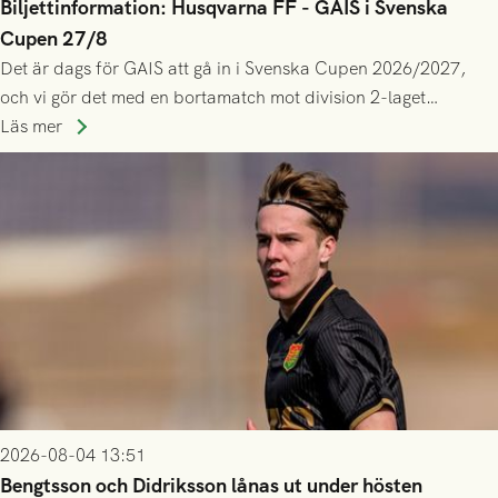
Biljettinformation: Husqvarna FF - GAIS i Svenska
Cupen 27/8
Det är dags för GAIS att gå in i Svenska Cupen 2026/2027,
och vi gör det med en bortamatch mot division 2-laget
Husqvarna FF. Häng med och stötta grönsvart på plats!
Läs mer
2026-08-04 13:51
Bengtsson och Didriksson lånas ut under hösten