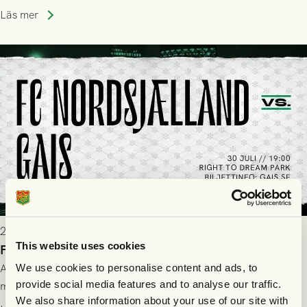
Läs mer
2026-07-28 17:36
This website uses cookies
FC Nordsjælland borta: Biljettuthämtning
All information om hur du byter ditt värdebevis mot
We use cookies to personalise content and ads, to
provide social media features and to analyse our traffic.
matchbiljett på plats i Danmark, samt vad som gäller för dig
We also share information about your use of our site with
som står på reservlista eller fått förhinder.