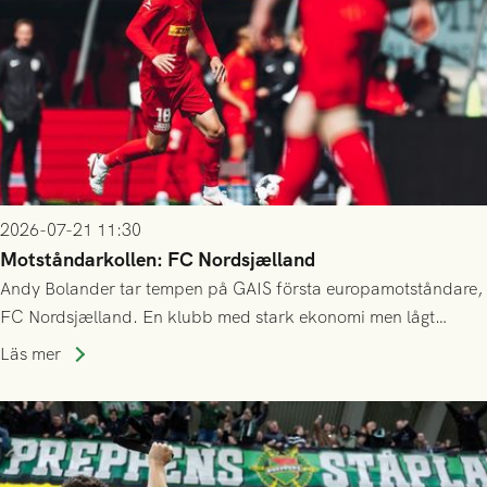
2026-07-21 11:30
Motståndarkollen: FC Nordsjælland
Andy Bolander tar tempen på GAIS första europamotståndare,
FC Nordsjælland. En klubb med stark ekonomi men lågt
publiksnitt, ett lag med både kollektiv styrka och individuell
Läs mer
finess.