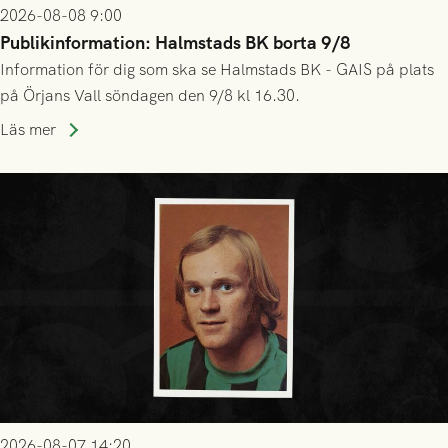
2026-08-08 9:00
Publikinformation: Halmstads BK borta 9/8
Information för dig som ska se Halmstads BK - GAIS på plats
på Örjans Vall söndagen den 9/8 kl 16.30.
Läs mer
2026-08-07 14:20