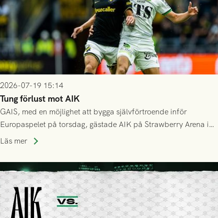
2026-07-19 15:14
Tung förlust mot AIK
GAIS, med en möjlighet att bygga självförtroende inför
Europaspelet på torsdag, gästade AIK på Strawberry Arena i
Stockholm . Men trots konstant hotande i första halvlek av
Läs mer
GAIS så var det AIK, i andra halvlek, som höjde tempot och
lyckades få in 2-0.