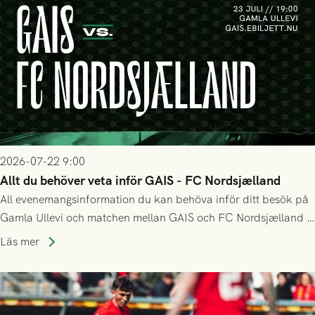
2026-07-22 9:00
Allt du behöver veta inför GAIS - FC Nordsjælland
All evenemangsinformation du kan behöva inför ditt besök på
Gamla Ullevi och matchen mellan GAIS och FC Nordsjælland i
kvalet till Conference League! Avspark kl 19.00 på torsdag
Läs mer
23/7.