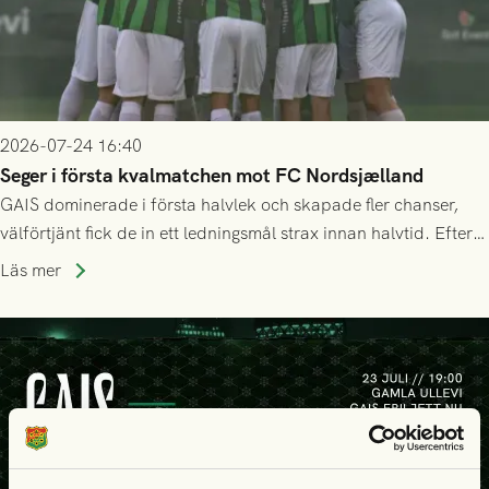
2026-07-24 16:40
Seger i första kvalmatchen mot FC Nordsjælland
GAIS dominerade i första halvlek och skapade fler chanser,
välförtjänt fick de in ett ledningsmål strax innan halvtid. Efter
halvtidsvilan sjönk tempot när Nordsjälland tilläts ha mer av
Läs mer
bollen, men GAIS försvarade sig disciplinerat och säkrade en
seger! Matchfoto: Mikael Josefsson & Lasse Ekström