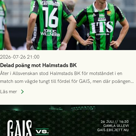
2026-07-26 21:00
Delad poäng mot Halmstads BK
Åter i Allsvenskan stod Halmstads BK för motståndet i en
match som vägde tungt till fördel för GAIS, men där poängen
delades efter dramatik på tilläggstid.
Läs mer