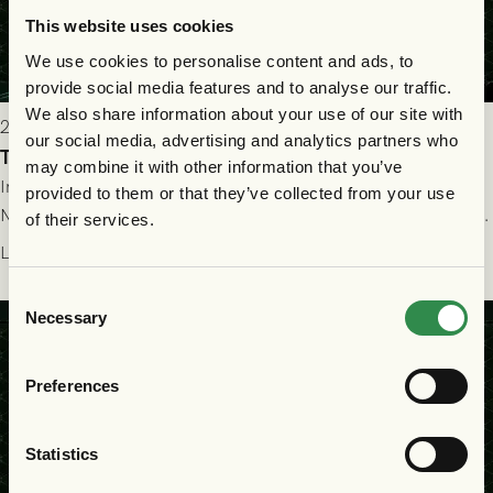
This website uses cookies
We use cookies to personalise content and ads, to
provide social media features and to analyse our traffic.
We also share information about your use of our site with
2026-07-22 19:00
our social media, advertising and analytics partners who
Truppen till GAIS - FC Nordsjælland 23/7
may combine it with other information that you’ve
Imorgon torsdag spelar GAIS herrar hemma mot FC
provided to them or that they’ve collected from your use
Nordsjælland på Gamla Ullevi med avspark kl 19.00! Fredrik
of their services.
Holmberg och ledarstaben har tagit ut följande trupp till
Läs mer
matchen:
Consent
Necessary
Selection
Preferences
Statistics