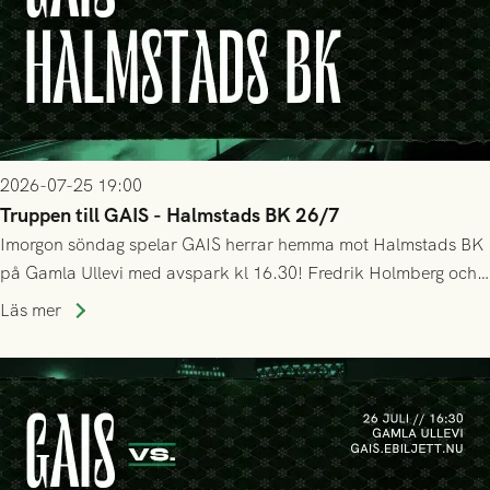
2026-07-25 19:00
Truppen till GAIS - Halmstads BK 26/7
Imorgon söndag spelar GAIS herrar hemma mot Halmstads BK
på Gamla Ullevi med avspark kl 16.30! Fredrik Holmberg och
ledarstaben har tagit ut följande trupp till matchen:
Läs mer