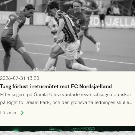
2026-07-31 13:30
Tung förlust i returmötet mot FC Nordsjælland
Efter segern på Gamla Ullevi väntade revanschsugna danskar
på Right to Dream Park, och den grönsvarta ledningen skulle
upphöra efter mindre än kvarten spelad. På lika mark visade
Läs mer
sig Nordsjälland numren för stora och matchen slutade i
tennissiffror och det grönsvarta europaäventyret tog slut.