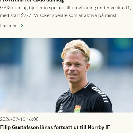
GAIS damlag bjuder in spelare till provträning under vecka 31,
med start 27/7! Vi söker spelare som är aktiva på minst
division 3-nivå.
Läs mer
2026-07-15 16:00
Filip Gustafsson lånas fortsatt ut till Norrby IF