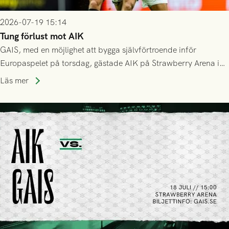
2026-07-19 15:14
Tung förlust mot AIK
GAIS, med en möjlighet att bygga självförtroende inför
Europaspelet på torsdag, gästade AIK på Strawberry Arena i
Stockholm . Men trots konstant hotande i första halvlek av
Läs mer
GAIS så var det AIK, i andra halvlek, som höjde tempot och
lyckades få in 2-0.