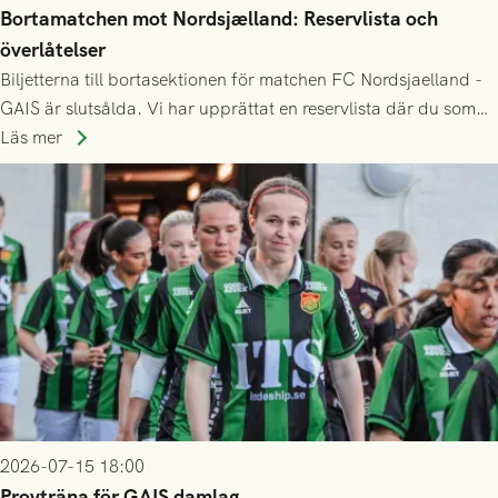
Bortamatchen mot Nordsjælland: Reservlista och
överlåtelser
Biljetterna till bortasektionen för matchen FC Nordsjaelland -
GAIS är slutsålda. Vi har upprättat en reservlista där du som
ännu inte har någon biljett kan anmäla ditt intresse. Du kan
Läs mer
inte själv överlåta din biljett till någon annan.
2026-07-15 18:00
Provträna för GAIS damlag