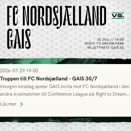
2026-07-29 19:00
Truppen till FC Nordsjælland - GAIS 30/7
Imorgon torsdag spelar GAIS borta mot FC Nordsjælland i den
andra kvalmatchen till Conference League på Right to Dream
Park! Fredrik Holmberg och ledarstaben har tagit ut följande
Läs mer
trupp till matchen: