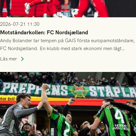
2026-07-21 11:30
Motståndarkollen: FC Nordsjælland
Andy Bolander tar tempen på GAIS första europamotståndare,
FC Nordsjælland. En klubb med stark ekonomi men lågt
publiksnitt, ett lag med både kollektiv styrka och individuell
Läs mer
finess.