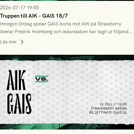
2026-07-17 19:00
Truppen till AIK - GAIS 18/7
Imorgon lördag spelar GAIS borta mot AIK på Strawberry
Arena! Fredrik Holmberg och ledarstaben har tagit ut följande
trupp till matchen:
Läs mer