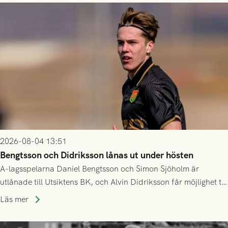
2026-08-04 13:51
Bengtsson och Didriksson lånas ut under hösten
A-lagsspelarna Daniel Bengtsson och Simon Sjöholm är
utlånade till Utsiktens BK, och Alvin Didriksson får möjlighet till
speltid i Hestrafors genom föreningssamarbete.
Läs mer