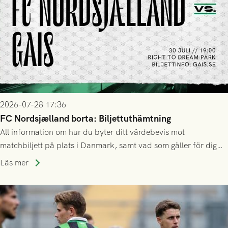
2026-07-28 17:36
FC Nordsjælland borta: Biljettuthämtning
All information om hur du byter ditt värdebevis mot
matchbiljett på plats i Danmark, samt vad som gäller för dig
som står på reservlista eller fått förhinder.
Läs mer