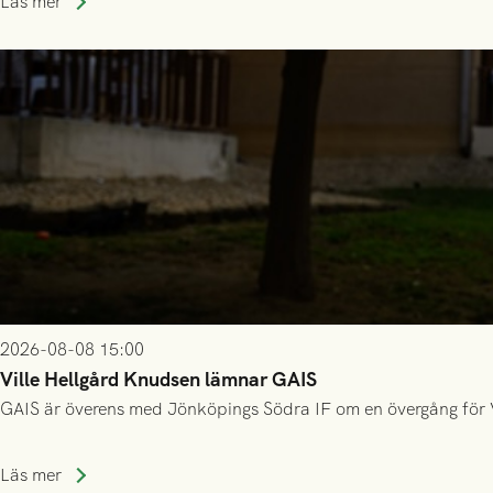
Läs mer
2026-08-08 15:00
Ville Hellgård Knudsen lämnar GAIS
GAIS är överens med Jönköpings Södra IF om en övergång för 
Läs mer