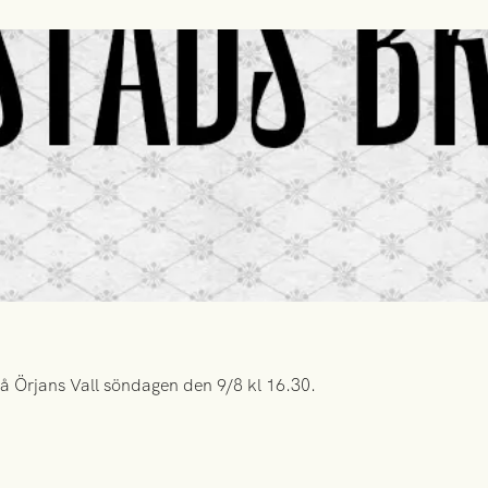
å Örjans Vall söndagen den 9/8 kl 16.30.