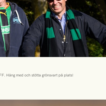
FF. Häng med och stötta grönsvart på plats!