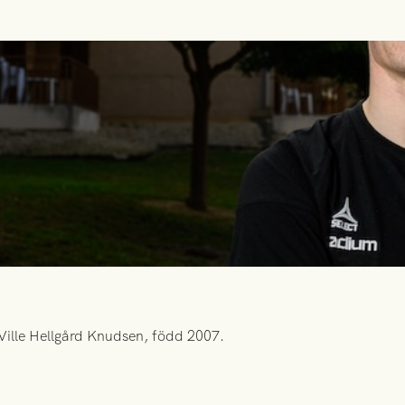
Ville Hellgård Knudsen, född 2007.