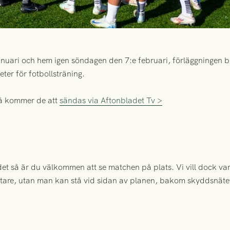
anuari och hem igen söndagen den 7:e februari, förläggningen bl
eter för fotbollsträning.
så kommer de att
sändas via Aftonbladet Tv >
et så är du välkommen att se matchen på plats. Vi vill dock vara
äktare, utan man kan stå vid sidan av planen, bakom skyddsnätet (