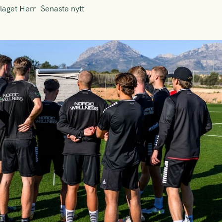
laget Herr
Senaste nytt