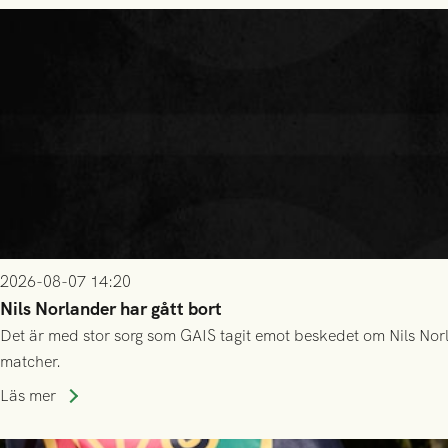
2026-08-07 14:20
Nils Norlander har gått bort
Det är med stor sorg som GAIS tagit emot beskedet om Nils Norl
matcher.
Läs mer