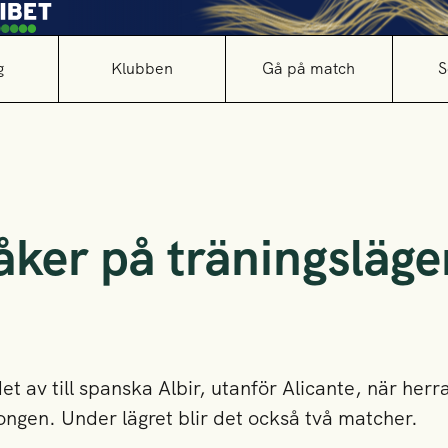
g
Klubben
Gå på match
S
ker på träningsläger 
det av till spanska Albir, utanför Alicante, när her
gen. Under lägret blir det också två matcher.