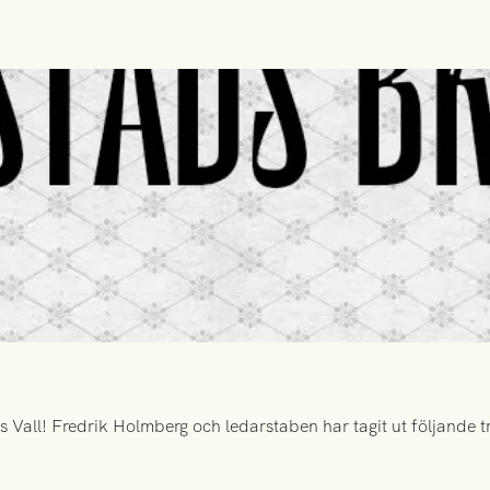
all! Fredrik Holmberg och ledarstaben har tagit ut följande tr