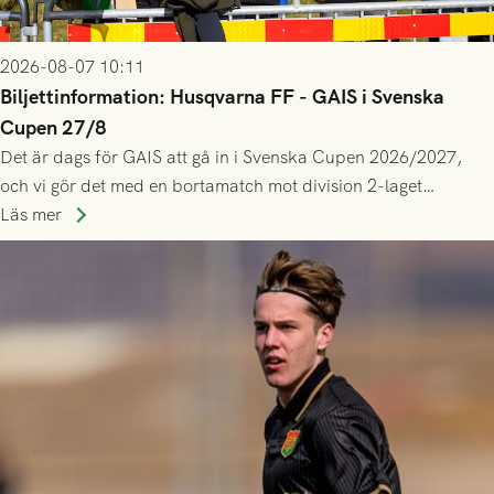
2026-08-07 10:11
Biljettinformation: Husqvarna FF - GAIS i Svenska
Cupen 27/8
Det är dags för GAIS att gå in i Svenska Cupen 2026/2027,
och vi gör det med en bortamatch mot division 2-laget
Husqvarna FF. Häng med och stötta grönsvart på plats!
Läs mer