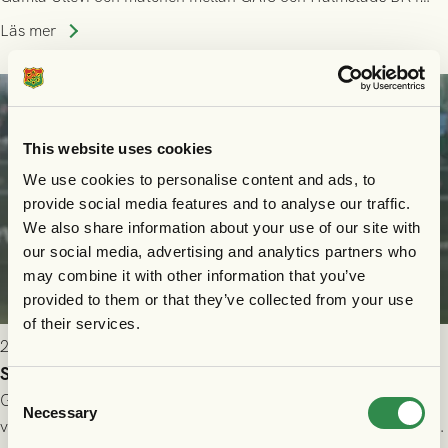
Allsvenskan! Avspark kl 16.30 på söndag 26/7.
Läs mer
This website uses cookies
We use cookies to personalise content and ads, to
provide social media features and to analyse our traffic.
We also share information about your use of our site with
our social media, advertising and analytics partners who
may combine it with other information that you’ve
provided to them or that they’ve collected from your use
of their services.
2026-07-24 16:40
Seger i första kvalmatchen mot FC Nordsjælland
Consent
GAIS dominerade i första halvlek och skapade fler chanser,
Necessary
Selection
välförtjänt fick de in ett ledningsmål strax innan halvtid. Efter