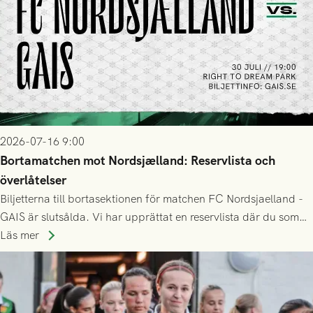
2026-07-16 9:00
Bortamatchen mot Nordsjælland: Reservlista och
överlåtelser
Biljetterna till bortasektionen för matchen FC Nordsjaelland -
GAIS är slutsålda. Vi har upprättat en reservlista där du som
ännu inte har någon biljett kan anmäla ditt intresse. Du kan
Läs mer
inte själv överlåta din biljett till någon annan.