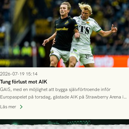
Mostar från Bosnien och Hercegovina.
2026-07-19 15:14
Tung förlust mot AIK
GAIS, med en möjlighet att bygga självförtroende inför
Europaspelet på torsdag, gästade AIK på Strawberry Arena i
Stockholm . Men trots konstant hotande i första halvlek av
Läs mer
GAIS så var det AIK, i andra halvlek, som höjde tempot och
lyckades få in 2-0.