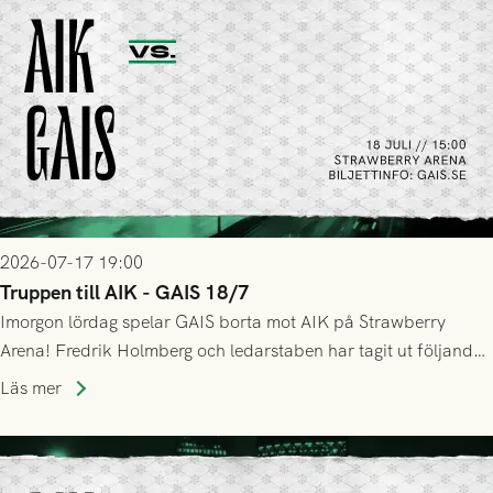
2026-07-17 19:00
Truppen till AIK - GAIS 18/7
Imorgon lördag spelar GAIS borta mot AIK på Strawberry
Arena! Fredrik Holmberg och ledarstaben har tagit ut följande
trupp till matchen:
Läs mer