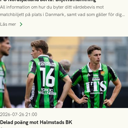
All information om hur du byter ditt värdebevis mot
matchbiljett på plats i Danmark, samt vad som gäller för dig
som står på reservlista eller fått förhinder.
Läs mer
2026-07-26 21:00
Delad poäng mot Halmstads BK