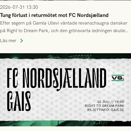
2026-07-31 13:30
Tung förlust i returmötet mot FC Nordsjælland
Efter segern på Gamla Ullevi väntade revanschsugna danskar
på Right to Dream Park, och den grönsvarta ledningen skulle
upphöra efter mindre än kvarten spelad. På lika mark visade
Läs mer
sig Nordsjälland numren för stora och matchen slutade i
tennissiffror och det grönsvarta europaäventyret tog slut.