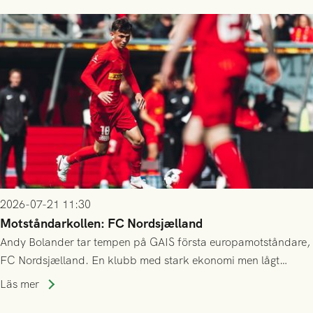
2026-07-21 11:30
Motståndarkollen: FC Nordsjælland
Andy Bolander tar tempen på GAIS första europamotståndare,
FC Nordsjælland. En klubb med stark ekonomi men lågt
publiksnitt, ett lag med både kollektiv styrka och individuell
Läs mer
finess.