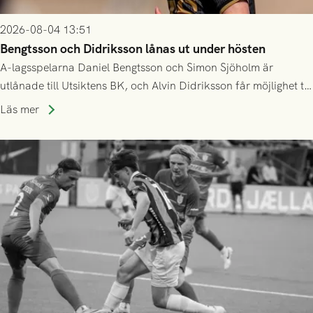
2026-08-04 13:51
Bengtsson och Didriksson lånas ut under hösten
A-lagsspelarna Daniel Bengtsson och Simon Sjöholm är
utlånade till Utsiktens BK, och Alvin Didriksson får möjlighet till
speltid i Hestrafors genom föreningssamarbete.
Läs mer