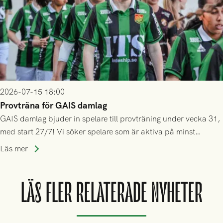
2026-07-15 18:00
Provträna för GAIS damlag
GAIS damlag bjuder in spelare till provträning under vecka 31,
med start 27/7! Vi söker spelare som är aktiva på minst
division 3-nivå.
Läs mer
LÄS FLER RELATERADE NYHETER