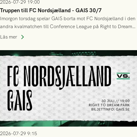
2026-07-29 19:00
Truppen till FC Nordsjælland - GAIS 30/7
Imorgon torsdag spelar GAIS borta mot FC Nordsjælland i den
andra kvalmatchen till Conference League på Right to Dream
Park! Fredrik Holmberg och ledarstaben har tagit ut följande
Läs mer
trupp till matchen:
2026-07-29 9:15