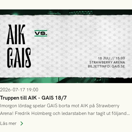
GAIS så var det AIK, i andra halvlek, som höjde tempot och
lyckades få in 2-0.
2026-07-17 19:00
Truppen till AIK - GAIS 18/7
Imorgon lördag spelar GAIS borta mot AIK på Strawberry
Arena! Fredrik Holmberg och ledarstaben har tagit ut följande
trupp till matchen:
Läs mer