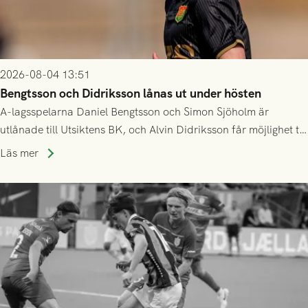
2026-08-04 13:51
Bengtsson och Didriksson lånas ut under hösten
A-lagsspelarna Daniel Bengtsson och Simon Sjöholm är
utlånade till Utsiktens BK, och Alvin Didriksson får möjlighet till
speltid i Hestrafors genom föreningssamarbete.
Läs mer