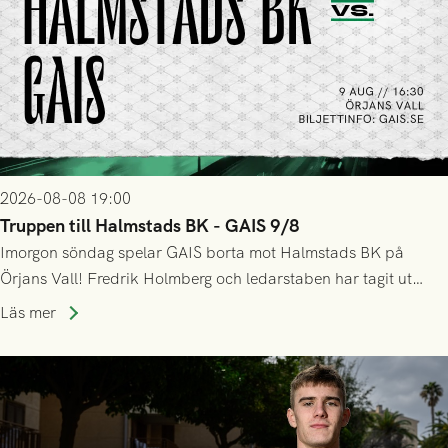
2026-08-08 19:00
Truppen till Halmstads BK - GAIS 9/8
Imorgon söndag spelar GAIS borta mot Halmstads BK på
Örjans Vall! Fredrik Holmberg och ledarstaben har tagit ut
följande trupp till matchen:
Läs mer