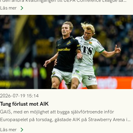
i den andra kvalomgången till UEFA Conference League så
spelas den tredje kvalomgången kort därpå. Motståndare blir
Läs mer
då vinnaren i mötet mellan isländska Valur och HŠK Zrinjski
Mostar från Bosnien och Hercegovina.
2026-07-19 15:14
Tung förlust mot AIK
GAIS, med en möjlighet att bygga självförtroende inför
Europaspelet på torsdag, gästade AIK på Strawberry Arena i
Stockholm . Men trots konstant hotande i första halvlek av
Läs mer