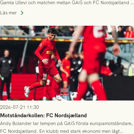
Gamla Ullevi och matchen mellan GAIS och FC Nordsjælland i
kvalet till Conference League! Avspark kl 19.00 på torsdag
Läs mer
23/7.
2026-07-21 11:30
Motståndarkollen: FC Nordsjælland
Andy Bolander tar tempen på GAIS första europamotståndare,
FC Nordsjælland. En klubb med stark ekonomi men lågt