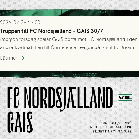
2026-07-29 19:00
Truppen till FC Nordsjælland - GAIS 30/7
Imorgon torsdag spelar GAIS borta mot FC Nordsjælland i den
andra kvalmatchen till Conference League på Right to Dream
Park! Fredrik Holmberg och ledarstaben har tagit ut följande
Läs mer
trupp till matchen: