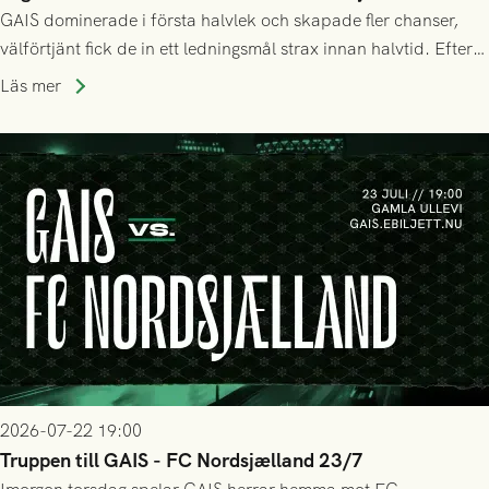
GAIS dominerade i första halvlek och skapade fler chanser,
välförtjänt fick de in ett ledningsmål strax innan halvtid. Efter
halvtidsvilan sjönk tempot när Nordsjälland tilläts ha mer av
Läs mer
bollen, men GAIS försvarade sig disciplinerat och säkrade en
seger! Matchfoto: Mikael Josefsson & Lasse Ekström
2026-07-22 19:00
Truppen till GAIS - FC Nordsjælland 23/7