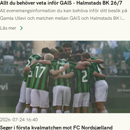
Allt du behöver veta inför GAIS - Halmstads BK 26/7
All evenemangsinformation du kan behöva inför ditt besök på
Gamla Ullevi och matchen mellan GAIS och Halmstads BK i
Allsvenskan! Avspark kl 16.30 på söndag 26/7.
Läs mer
2026-07-24 16:40
Seger i första kvalmatchen mot FC Nordsjælland