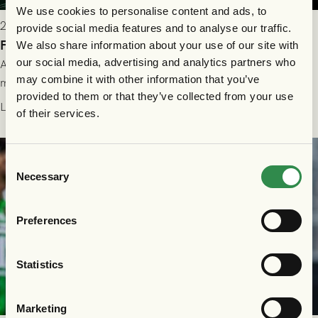
We use cookies to personalise content and ads, to
2026-07-28 17:36
provide social media features and to analyse our traffic.
FC Nordsjælland borta: Biljettuthämtning
We also share information about your use of our site with
our social media, advertising and analytics partners who
All information om hur du byter ditt värdebevis mot
may combine it with other information that you’ve
matchbiljett på plats i Danmark, samt vad som gäller för dig
provided to them or that they’ve collected from your use
som står på reservlista eller fått förhinder.
Läs mer
of their services.
Consent
Necessary
Selection
Preferences
Statistics
Marketing