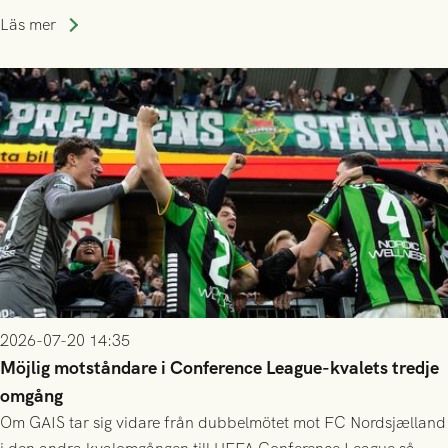
publiksnitt, ett lag med både kollektiv styrka och individuell
Läs mer
finess.
2026-07-20 14:35
Möjlig motståndare i Conference League-kvalets tredje
omgång
Om GAIS tar sig vidare från dubbelmötet mot FC Nordsjælland