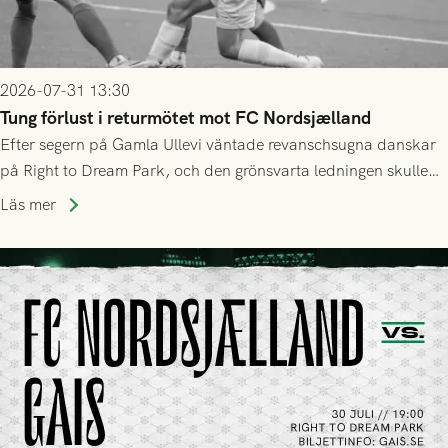
2026-07-31 13:30
Tung förlust i returmötet mot FC Nordsjælland
Efter segern på Gamla Ullevi väntade revanschsugna danskar
på Right to Dream Park, och den grönsvarta ledningen skulle
upphöra efter mindre än kvarten spelad. På lika mark visade
Läs mer
sig Nordsjälland numren för stora och matchen slutade i
tennissiffror och det grönsvarta europaäventyret tog slut.