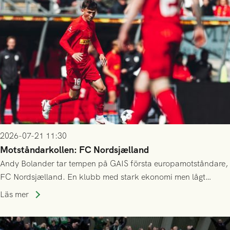
2026-07-21 11:30
Motståndarkollen: FC Nordsjælland
Andy Bolander tar tempen på GAIS första europamotståndare,
FC Nordsjælland. En klubb med stark ekonomi men lågt
publiksnitt, ett lag med både kollektiv styrka och individuell
Läs mer
finess.