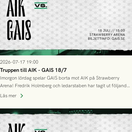
2026-07-17 19:00
Truppen till AIK - GAIS 18/7
Imorgon lördag spelar GAIS borta mot AIK på Strawberry
Arena! Fredrik Holmberg och ledarstaben har tagit ut följande
trupp till matchen:
Läs mer