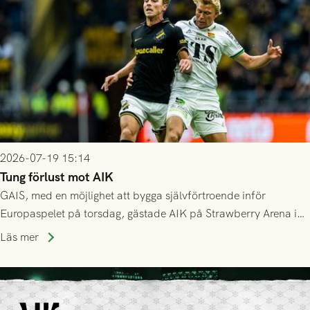
2026-07-19 15:14
Tung förlust mot AIK
GAIS, med en möjlighet att bygga självförtroende inför
Europaspelet på torsdag, gästade AIK på Strawberry Arena i
Stockholm . Men trots konstant hotande i första halvlek av
Läs mer
GAIS så var det AIK, i andra halvlek, som höjde tempot och
lyckades få in 2-0.