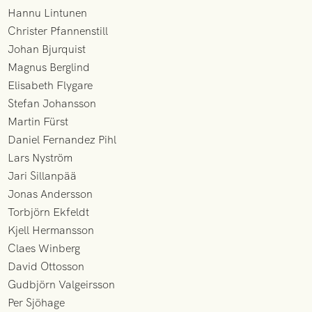
Hannu Lintunen
Christer Pfannenstill
Johan Bjurquist
Magnus Berglind
Elisabeth Flygare
Stefan Johansson
Martin Fürst
Daniel Fernandez Pihl
Lars Nyström
Jari Sillanpää
Jonas Andersson
Torbjörn Ekfeldt
Kjell Hermansson
Claes Winberg
David Ottosson
Gudbjörn Valgeirsson
Per Sjöhage