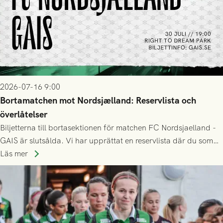
2026-07-16 9:00
Bortamatchen mot Nordsjælland: Reservlista och
överlåtelser
Biljetterna till bortasektionen för matchen FC Nordsjaelland -
GAIS är slutsålda. Vi har upprättat en reservlista där du som
ännu inte har någon biljett kan anmäla ditt intresse. Du kan
Läs mer
inte själv överlåta din biljett till någon annan.