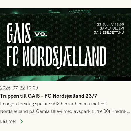
bollen, men GAIS försvarade sig disciplinerat och säkrade en
seger! Matchfoto: Mikael Josefsson & Lasse Ekström
2026-07-22 19:00
Truppen till GAIS - FC Nordsjælland 23/7
Imorgon torsdag spelar GAIS herrar hemma mot FC
Nordsjælland på Gamla Ullevi med avspark kl 19.00! Fredrik
Holmberg och ledarstaben har tagit ut följande trupp till
Läs mer
matchen: