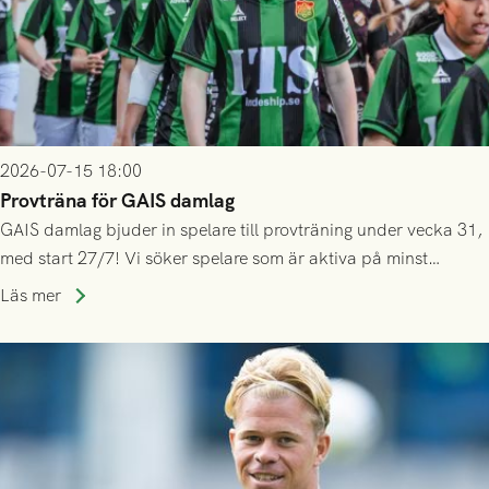
2026-07-15 18:00
Provträna för GAIS damlag
GAIS damlag bjuder in spelare till provträning under vecka 31,
med start 27/7! Vi söker spelare som är aktiva på minst
division 3-nivå.
Läs mer