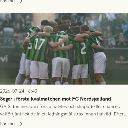
Läs mer
2026-07-24 16:40
Seger i första kvalmatchen mot FC Nordsjælland
GAIS dominerade i första halvlek och skapade fler chanser,
välförtjänt fick de in ett ledningsmål strax innan halvtid. Efter
halvtidsvilan sjönk tempot när Nordsjälland tilläts ha mer av
Läs mer