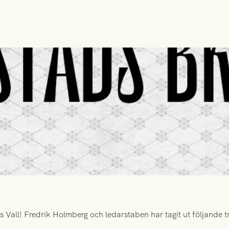
all! Fredrik Holmberg och ledarstaben har tagit ut följande tr