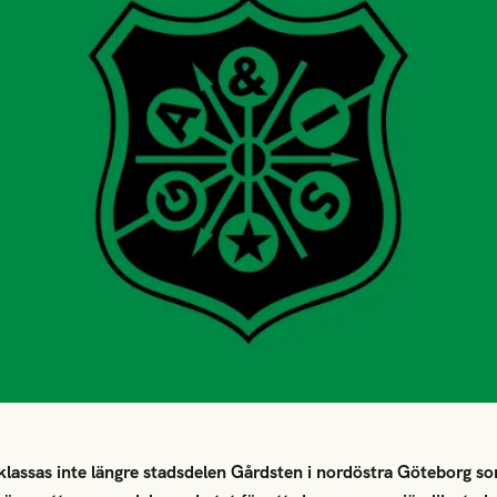
assas inte längre stadsdelen Gårdsten i nordöstra Göteborg so