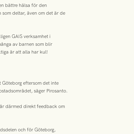
 en bättre hälsa för den
n som deltar, även om det är de
kligen GAIS verksamhet i
många av barnen som blir
iga är att alla har kul!
t Göteborg eftersom det inte
 bostadsområdet, säger Pirosanto.
 får därmed direkt feedback om
tadsdelen och för Göteborg,