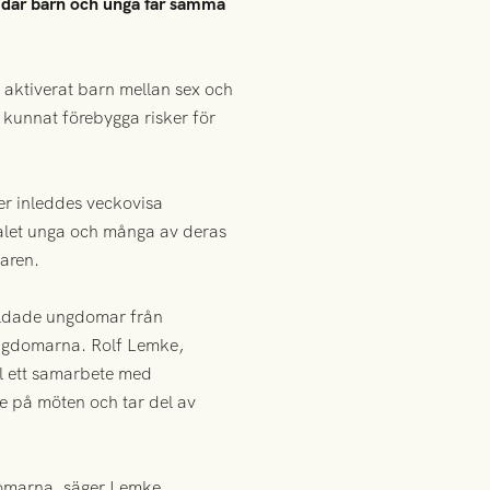
d, där barn och unga får samma
 aktiverat barn mellan sex och
s kunnat förebygga risker för
er inleddes veckovisa
otalet unga och många av deras
maren.
bildade ungdomar från
 ungdomarna. Rolf Lemke,
ll ett samarbete med
de på möten och tar del av
ngdomarna, säger Lemke.