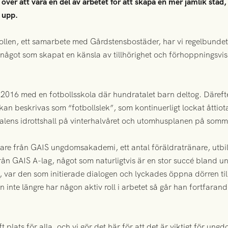
över att vara en del av arbetet för att skapa en mer jämlik sta
 upp.
llen, ett samarbete med Gårdstensbostäder, har vi regelbundet
g, något som skapat en känsla av tillhörighet och förhoppningsvi
016 med en fotbollsskola där hundratalet barn deltog. Däreft
 kan beskrivas som “fotbollslek”, som kontinuerligt lockat åtti
 Dalens idrottshall på vinterhalvåret och utomhusplanen på som
nare från GAIS ungdomsakademi, ett antal föräldratränare, ut
rån GAIS A-lag, något som naturligtvis är en stor succé bland
 var den som initierade dialogen och lyckades öppna dörren ti
inte längre har någon aktiv roll i arbetet så går han fortfaran
t plats för alla, och vi gör det här för att det är viktigt för u