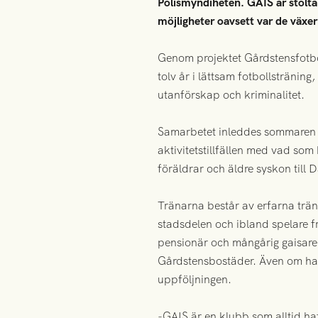
Polismyndiheten. GAIS är stolta 
möjligheter oavsett var de växer
Genom projektet Gårdstensfotbo
tolv år i lättsam fotbollstränin
utanförskap och kriminalitet.
Samarbetet inleddes sommaren 2
aktivitetstillfällen med vad som
föräldrar och äldre syskon till
Tränarna består av erfarna trä
stadsdelen och ibland spelare f
pensionär och mångårig gaisare,
Gårdstensbostäder. Även om han 
uppföljningen.
-GAIS är en klubb som alltid haf