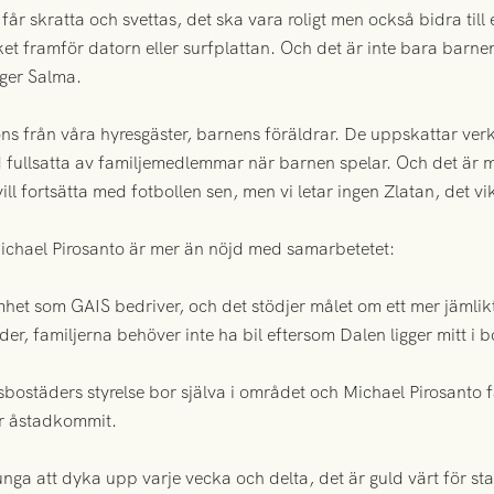
 får skratta och svettas, det ska vara roligt men också bidra till
t framför datorn eller surfplattan. Och det är inte bara barne
äger Salma.
ons från våra hyresgäster, barnens föräldrar. De uppskattar ver
d fullsatta av familjemedlemmar när barnen spelar. Och det är 
 fortsätta med fotbollen sen, men vi letar ingen Zlatan, det vikt
chael Pirosanto är mer än nöjd med samarbetetet:
amhet som GAIS bedriver, och det stödjer målet om ett mer jämlik
er, familjerna behöver inte ha bil eftersom Dalen ligger mitt i
sbostäders styrelse bor själva i området och Michael Pirosanto
ar åstadkommit.
unga att dyka upp varje vecka och delta, det är guld värt för s