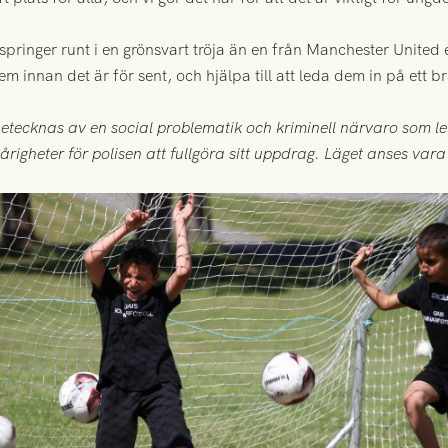
 springer runt i en grönsvart tröja än en från Manchester United 
m innan det är för sent, och hjälpa till att leda dem in på ett br
netecknas av en social problematik och kriminell närvaro som le
årigheter för polisen att fullgöra sitt uppdrag. Läget anses vara