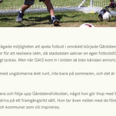
rågade möjligheten att spela fotboll i området började Gårdste
er för att realisera idén, då stadsdelen saknar en egen fotbolls
tigt lyckas. Men när GAIS kom in i bilden så blev känslan annor
a med ungdomarna året runt, inte bara på sommaren, och det är
era och följa upp Gårdstensfotbollen, något hon gör ihop med G
drivs på ett framgångsrikt sätt. Hon tar även möten med de före
ch kommuner som vill inspireras.