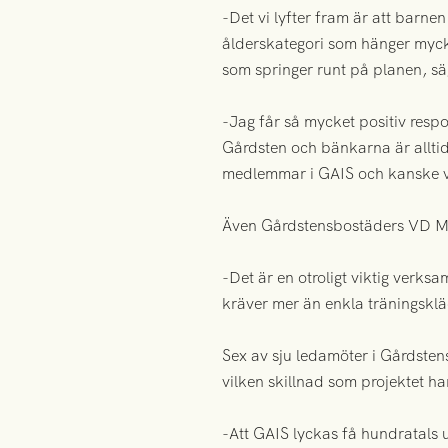
-Det vi lyfter fram är att barnen
ålderskategori som hänger mycke
som springer runt på planen, s
-Jag får så mycket positiv resp
Gårdsten och bänkarna är allti
medlemmar i GAIS och kanske vill
Även Gårdstensbostäders VD Mi
-Det är en otroligt viktig verks
kräver mer än enkla träningskläd
Sex av sju ledamöter i Gårdsten
vilken skillnad som projektet h
-Att GAIS lyckas få hundratals 