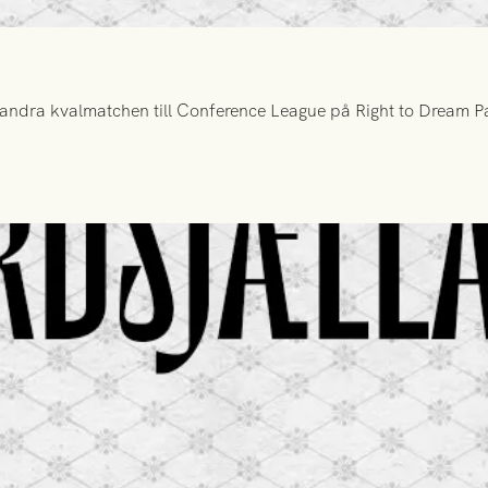
ndra kvalmatchen till Conference League på Right to Dream Par