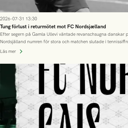
2026-07-31 13:30
Tung förlust i returmötet mot FC Nordsjælland
Efter segern på Gamla Ullevi väntade revanschsugna danskar på
Nordsjälland numren för stora och matchen slutade i tennissiffr
Läs mer