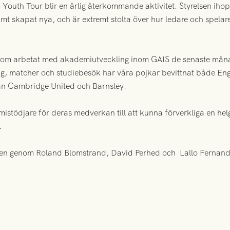
 Youth Tour blir en årlig återkommande aktivitet. Styrelsen i
samt skapat nya, och är extremt stolta över hur ledare och spela
om arbetat med akademiutveckling inom GAIS de senaste månad
ng, matcher och studiebesök har våra pojkar bevittnat både E
n Cambridge United och Barnsley.
demistödjare för deras medverkan till att kunna förverkliga en 
.
en genom Roland Blomstrand, David Perhed och Lallo Fernan