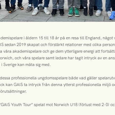
mispelare i åldern 15 till 18 år på en resa till England, något v
AIS sedan 2019 skapat och förstärkt relationer med olika perso
ra våra akademispelare och ge dem ytterligare energi att fortsätt
wich, och våra spelare samt ledare har tagit intryck av en an
 i Sverige kan mäta sig med.
dessa professionella ungdomsspelare både vad gäller spelarutve
ock kan GAIS ta intryck från denna ytterst professionella miljö
 förutsättningar.
”GAIS Youth Tour” spelat mot Norwich U18 (förlust med 2-0) o