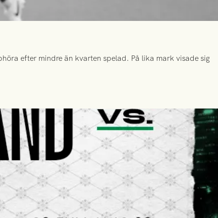
höra efter mindre än kvarten spelad. På lika mark visade sig