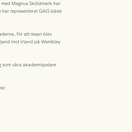
hop med Magnus Sköldmark har
re har representerat GAIS både
erna, för att resan blev
ngland mot Irland på Wembley
helg som våra akademispelare
dez