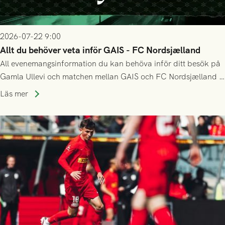
2026-07-22 9:00
Allt du behöver veta inför GAIS - FC Nordsjælland
All evenemangsinformation du kan behöva inför ditt besök på
Gamla Ullevi och matchen mellan GAIS och FC Nordsjælland i
kvalet till Conference League! Avspark kl 19.00 på torsdag
Läs mer
23/7.