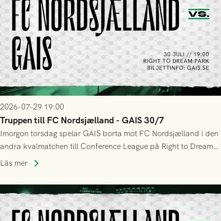
2026-07-29 19:00
Truppen till FC Nordsjælland - GAIS 30/7
Imorgon torsdag spelar GAIS borta mot FC Nordsjælland i den
andra kvalmatchen till Conference League på Right to Dream
Park! Fredrik Holmberg och ledarstaben har tagit ut följande
Läs mer
trupp till matchen: