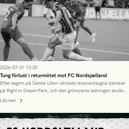
2026-07-31 13:30
Tung förlust i returmötet mot FC Nordsjælland
Efter segern på Gamla Ullevi väntade revanschsugna danskar
på Right to Dream Park, och den grönsvarta ledningen skulle
upphöra efter mindre än kvarten spelad. På lika mark visade
Läs mer
sig Nordsjälland numren för stora och matchen slutade i
tennissiffror och det grönsvarta europaäventyret tog slut.