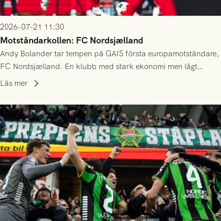
2026-07-21 11:30
Motståndarkollen: FC Nordsjælland
Andy Bolander tar tempen på GAIS första europamotståndare,
FC Nordsjælland. En klubb med stark ekonomi men lågt
publiksnitt, ett lag med både kollektiv styrka och individuell
Läs mer
finess.