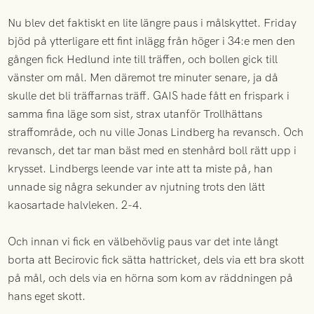
Nu blev det faktiskt en lite längre paus i målskyttet. Friday
bjöd på ytterligare ett fint inlägg från höger i 34:e men den
gången fick Hedlund inte till träffen, och bollen gick till
vänster om mål. Men däremot tre minuter senare, ja då
skulle det bli träffarnas träff. GAIS hade fått en frispark i
samma fina läge som sist, strax utanför Trollhättans
straffområde, och nu ville Jonas Lindberg ha revansch. Och
revansch, det tar man bäst med en stenhård boll rätt upp i
krysset. Lindbergs leende var inte att ta miste på, han
unnade sig några sekunder av njutning trots den lätt
kaosartade halvleken. 2-4.
Och innan vi fick en välbehövlig paus var det inte långt
borta att Becirovic fick sätta hattricket, dels via ett bra skott
på mål, och dels via en hörna som kom av räddningen på
hans eget skott.