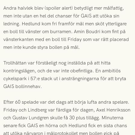
Andra halvlek blev (spoiler alert) betydligt mer målfattig,
men inte utan en hel del chanser för GAIS att utöka sin
ledning. Hedlund kom fri framför mål men sköt ytterligare
en boll till vänster om burramen. Amin Boudri kom fint på
vänsterkanten med en boll till Friday som var rätt placerad
men inte kunde styra bollen på mål.
Trollhättan var förståeligt nog inställda på att hitta
kontringslägen, och de var inte obefintliga. En ambitiös
cykelspark i 57:e stack ut i ansträngningarna för att bryta
GAIS bollinnehav.
Efter 60 spelade var det dags att börja lufta andra spelare.
Friday och Lindberg var färdiga för dagen, Axel Henriksson
och Gustav Lundgren skulle få 30 plus tillägg. Minuterna
senare fick GAIS en hörna och Hedlund fick en sista chans
att utöka närvaron i målprotokollet men bollen gick på