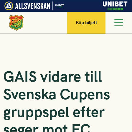
Köp biljett
GAIS vidare till
Svenska Cupens
gruppspel efter
seger mot FC