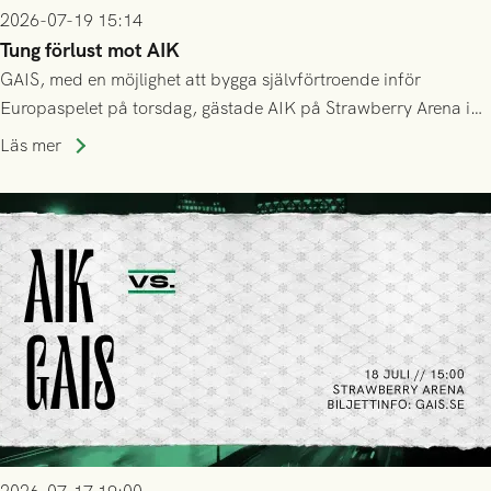
2026-07-19 15:14
Tung förlust mot AIK
GAIS, med en möjlighet att bygga självförtroende inför
Europaspelet på torsdag, gästade AIK på Strawberry Arena i
Stockholm . Men trots konstant hotande i första halvlek av
Läs mer
GAIS så var det AIK, i andra halvlek, som höjde tempot och
lyckades få in 2-0.