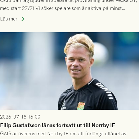
GAIS damlag bjuder in spelare till provträning under vecka 31,
med start 27/7! Vi söker spelare som är aktiva på minst
division 3-nivå.
Läs mer
2026-07-15 16:00
Filip Gustafsson lånas fortsatt ut till Norrby IF
GAIS är överens med Norrby IF om att förlänga utlånet av