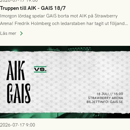
2026-07-17 19:00
Truppen till AIK - GAIS 18/7
Imorgon lördag spelar GAIS borta mot AIK på Strawberry
Arena! Fredrik Holmberg och ledarstaben har tagit ut följande
trupp till matchen:
Läs mer
2026-07-17 9:00