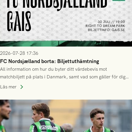
2026-07-28 17:36
FC Nordsjælland borta: Biljettuthämtning
All information om hur du byter ditt värdebevis mot
matchbiljett på plats i Danmark, samt vad som gäller för dig
som står på reservlista eller fått förhinder.
Läs mer