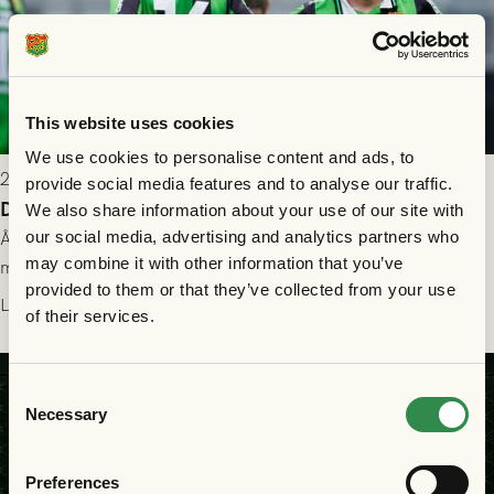
This website uses cookies
We use cookies to personalise content and ads, to
2026-07-26 21:00
provide social media features and to analyse our traffic.
Delad poäng mot Halmstads BK
We also share information about your use of our site with
our social media, advertising and analytics partners who
Åter i Allsvenskan stod Halmstads BK för motståndet i en
may combine it with other information that you’ve
match som vägde tungt till fördel för GAIS, men där poängen
provided to them or that they’ve collected from your use
delades efter dramatik på tilläggstid.
Läs mer
of their services.
Consent
Necessary
Selection
Preferences