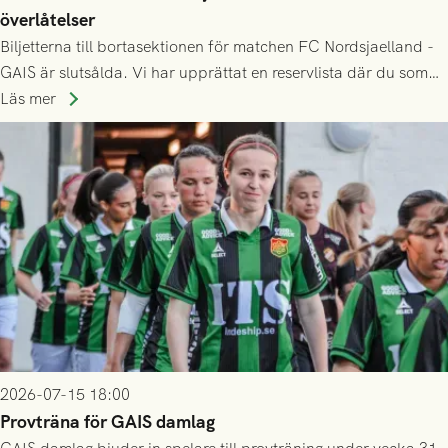
överlåtelser
Biljetterna till bortasektionen för matchen FC Nordsjaelland -
GAIS är slutsålda. Vi har upprättat en reservlista där du som
ännu inte har någon biljett kan anmäla ditt intresse. Du kan
Läs mer
inte själv överlåta din biljett till någon annan.
2026-07-15 18:00
Provträna för GAIS damlag