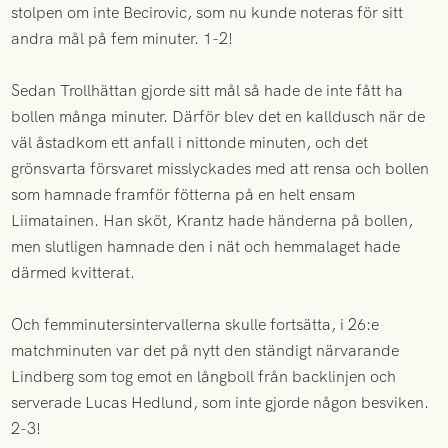
stolpen om inte Becirovic, som nu kunde noteras för sitt
andra mål på fem minuter. 1-2!
Sedan Trollhättan gjorde sitt mål så hade de inte fått ha
bollen många minuter. Därför blev det en kalldusch när de
väl åstadkom ett anfall i nittonde minuten, och det
grönsvarta försvaret misslyckades med att rensa och bollen
som hamnade framför fötterna på en helt ensam
Liimatainen. Han sköt, Krantz hade händerna på bollen,
men slutligen hamnade den i nät och hemmalaget hade
därmed kvitterat.
Och femminutersintervallerna skulle fortsätta, i 26:e
matchminuten var det på nytt den ständigt närvarande
Lindberg som tog emot en långboll från backlinjen och
serverade Lucas Hedlund, som inte gjorde någon besviken.
2-3!