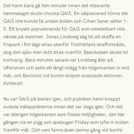
Det hann bara gå fem minuter innan det rödsvarta
hemmalaget skulle chocka GAIS. En välplacerad hörna där
GAIS inte kunde få undan bollen och Cihan Sener sätter 1-
0. Ett bryskt uppvaknande för GAIS som omedelbart ville
vända på matchen. Jonas Lindberg såg till att skaffa en
frispark i fint läge strax utanför Trollhättans straffområde,
slog den själv men sköt strax ovanför. Besvikelsen skulle bli
kortvarig. Bara minuten senare var Lindberg åter på
offensiven och satte ett långt inlägg från högerkanten in mot
mål, och Becirovic vid bortre stolpen avslutade aktionen.
Kvitterat!
Nu var GAIS på banan igen, och publiken hann knappt
avsluta målapplåderna innan det var dags igen. Och det
var återigen högerkanten som födde möjligheten, den här
gången via en pigg och spelsugen Friday som lyfte in bollen
framför mål. Och vem fanns även denna gång vid bortre