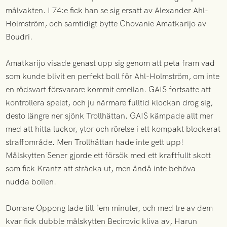
målvakten. I 74:e fick han se sig ersatt av Alexander Ahl-
Holmström, och samtidigt bytte Chovanie Amatkarijo av
Boudri.
Amatkarijo visade genast upp sig genom att peta fram vad
som kunde blivit en perfekt boll för Ahl-Holmström, om inte
en rödsvart försvarare kommit emellan. GAIS fortsatte att
kontrollera spelet, och ju närmare fulltid klockan drog sig,
desto längre ner sjönk Trollhättan. GAIS kämpade allt mer
med att hitta luckor, ytor och rörelse i ett kompakt blockerat
straffområde. Men Trollhättan hade inte gett upp!
Målskytten Sener gjorde ett försök med ett kraftfullt skott
som fick Krantz att sträcka ut, men ändå inte behöva
nudda bollen.
Domare Oppong lade till fem minuter, och med tre av dem
kvar fick dubble målskytten Becirovic kliva av, Harun