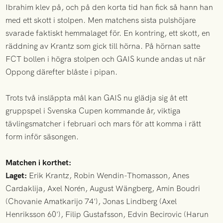
Ibrahim klev på, och på den korta tid han fick så hann han
med ett skott i stolpen. Men matchens sista pulshöjare
svarade faktiskt hemmalaget för. En kontring, ett skott, en
räddning av Krantz som gick till hörna. På hörnan satte
FCT bollen i högra stolpen och GAIS kunde andas ut när
Oppong därefter blåste i pipan.
Trots två insläppta mål kan GAIS nu glädja sig åt ett
gruppspel i Svenska Cupen kommande år, viktiga
tävlingsmatcher i februari och mars för att komma i rätt
form inför säsongen.
Matchen i korthet:
Laget:
Erik Krantz, Robin Wendin-Thomasson, Anes
Cardaklija, Axel Norén, August Wängberg, Amin Boudri
(Chovanie Amatkarijo 74'), Jonas Lindberg (Axel
Henriksson 60'), Filip Gustafsson, Edvin Becirovic (Harun