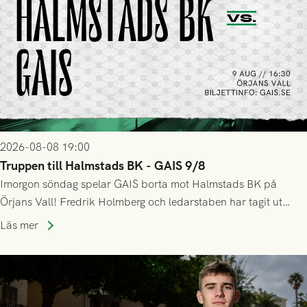
2026-08-08 19:00
Truppen till Halmstads BK - GAIS 9/8
Imorgon söndag spelar GAIS borta mot Halmstads BK på
Örjans Vall! Fredrik Holmberg och ledarstaben har tagit ut
följande trupp till matchen:
Läs mer