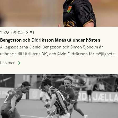
2026-08-04 13:51
Bengtsson och Didriksson lånas ut under hösten
A-lagsspelarna Daniel Bengtsson och Simon Sjöholm är
utlånade till Utsiktens BK, och Alvin Didriksson får möjlighet till
speltid i Hestrafors genom föreningssamarbete.
Läs mer