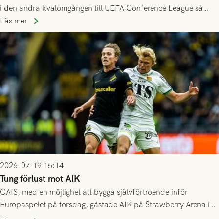
i den andra kvalomgången till UEFA Conference League så
spelas den tredje kvalomgången kort därpå. Motståndare blir
Läs mer
då vinnaren i mötet mellan isländska Valur och HŠK Zrinjski
Mostar från Bosnien och Hercegovina.
2026-07-19 15:14
Tung förlust mot AIK
GAIS, med en möjlighet att bygga självförtroende inför
Europaspelet på torsdag, gästade AIK på Strawberry Arena i
Stockholm . Men trots konstant hotande i första halvlek av