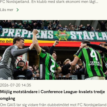
FC Nordsjælland. En klubb med stark ekonomi men lågt
publiksnitt, ett lag med både kollektiv styrka och individuell
Läs mer
finess.
2026-07-20 14:35
Möjlig motståndare i Conference League-kvalets tredje
omgång
Om GAIS tar sig vidare från dubbelmötet mot FC Nordsjælland