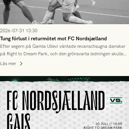
2026-07-31 13:30
Tung förlust i returmötet mot FC Nordsjælland
Efter segern på Gamla Ullevi väntade revanschsugna danskar
på Right to Dream Park, och den grönsvarta ledningen skulle
upphöra efter mindre än kvarten spelad. På lika mark visade
Läs mer
sig Nordsjälland numren för stora och matchen slutade i
tennissiffror och det grönsvarta europaäventyret tog slut.