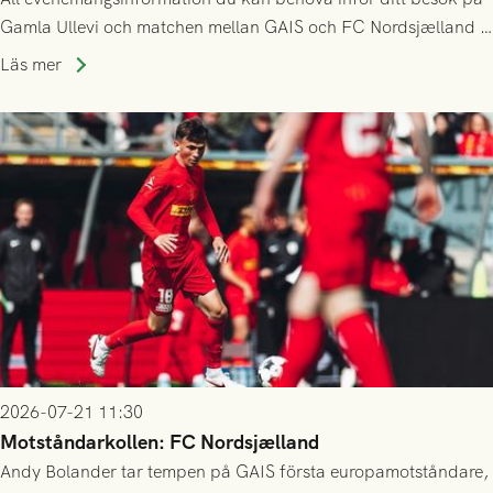
Gamla Ullevi och matchen mellan GAIS och FC Nordsjælland i
kvalet till Conference League! Avspark kl 19.00 på torsdag
Läs mer
23/7.
2026-07-21 11:30
Motståndarkollen: FC Nordsjælland
Andy Bolander tar tempen på GAIS första europamotståndare,