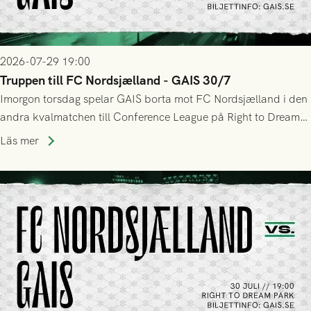
2026-07-29 19:00
Truppen till FC Nordsjælland - GAIS 30/7
Imorgon torsdag spelar GAIS borta mot FC Nordsjælland i den
andra kvalmatchen till Conference League på Right to Dream
Park! Fredrik Holmberg och ledarstaben har tagit ut följande
Läs mer
trupp till matchen: