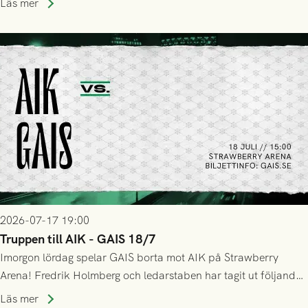
Läs mer
GAIS så var det AIK, i andra halvlek, som höjde tempot och
lyckades få in 2-0.
2026-07-17 19:00
Truppen till AIK - GAIS 18/7
Imorgon lördag spelar GAIS borta mot AIK på Strawberry
Arena! Fredrik Holmberg och ledarstaben har tagit ut följande
trupp till matchen:
Läs mer