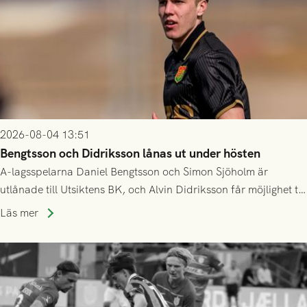
2026-08-04 13:51
Bengtsson och Didriksson lånas ut under hösten
A-lagsspelarna Daniel Bengtsson och Simon Sjöholm är
utlånade till Utsiktens BK, och Alvin Didriksson får möjlighet till
speltid i Hestrafors genom föreningssamarbete.
Läs mer