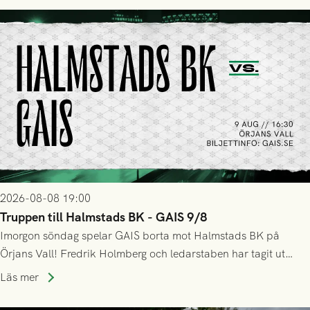
2026-08-08 19:00
Truppen till Halmstads BK - GAIS 9/8
Imorgon söndag spelar GAIS borta mot Halmstads BK på
Örjans Vall! Fredrik Holmberg och ledarstaben har tagit ut
följande trupp till matchen:
Läs mer