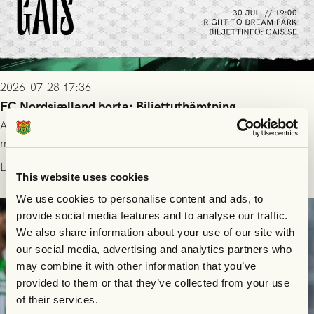
2026-07-28 17:36
FC Nordsjælland borta: Biljettuthämtning
All information om hur du byter ditt värdebevis mot
matchbiljett på plats i Danmark, samt vad som gäller för dig
som står på reservlista eller fått förhinder.
Läs mer
This website uses cookies
We use cookies to personalise content and ads, to
provide social media features and to analyse our traffic.
We also share information about your use of our site with
our social media, advertising and analytics partners who
may combine it with other information that you’ve
provided to them or that they’ve collected from your use
of their services.