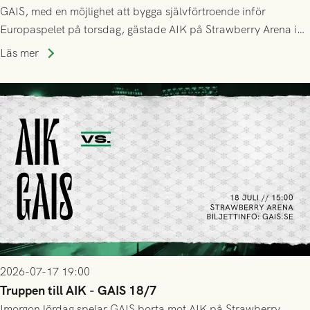
GAIS, med en möjlighet att bygga självförtroende inför
Europaspelet på torsdag, gästade AIK på Strawberry Arena i
Stockholm . Men trots konstant hotande i första halvlek av
Läs mer
GAIS så var det AIK, i andra halvlek, som höjde tempot och
lyckades få in 2-0.
2026-07-17 19:00
Truppen till AIK - GAIS 18/7
Imorgon lördag spelar GAIS borta mot AIK på Strawberry