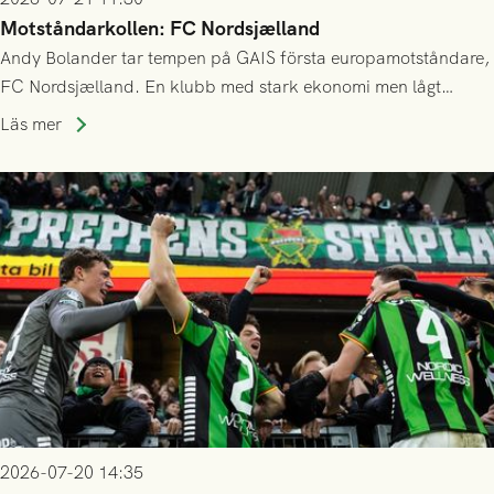
Motståndarkollen: FC Nordsjælland
Andy Bolander tar tempen på GAIS första europamotståndare,
FC Nordsjælland. En klubb med stark ekonomi men lågt
publiksnitt, ett lag med både kollektiv styrka och individuell
Läs mer
finess.
2026-07-20 14:35