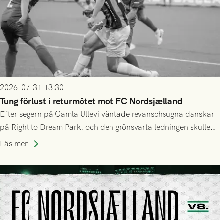
2026-07-31 13:30
Tung förlust i returmötet mot FC Nordsjælland
Efter segern på Gamla Ullevi väntade revanschsugna danskar
på Right to Dream Park, och den grönsvarta ledningen skulle
upphöra efter mindre än kvarten spelad. På lika mark visade
Läs mer
sig Nordsjälland numren för stora och matchen slutade i
tennissiffror och det grönsvarta europaäventyret tog slut.