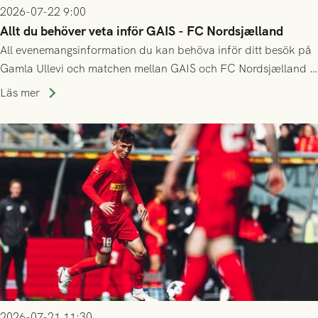
2026-07-22 9:00
Allt du behöver veta inför GAIS - FC Nordsjælland
All evenemangsinformation du kan behöva inför ditt besök på
Gamla Ullevi och matchen mellan GAIS och FC Nordsjælland i
kvalet till Conference League! Avspark kl 19.00 på torsdag
Läs mer
23/7.
2026-07-21 11:30