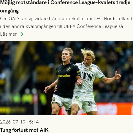
Möjlig motståndare i Conference League-kvalets tredje
omgång
Om GAIS tar sig vidare från dubbelmötet mot FC Nordsjælland
i den andra kvalomgången till UEFA Conference League så
spelas den tredje kvalomgången kort därpå. Motståndare blir
Läs mer
då vinnaren i mötet mellan isländska Valur och HŠK Zrinjski
Mostar från Bosnien och Hercegovina.
2026-07-19 15:14
Tung förlust mot AIK