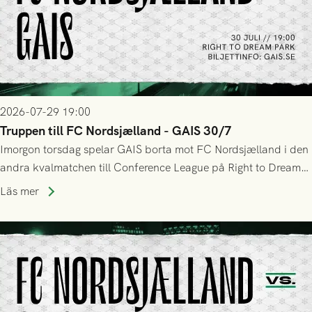
2026-07-29 19:00
Truppen till FC Nordsjælland - GAIS 30/7
Imorgon torsdag spelar GAIS borta mot FC Nordsjælland i den
andra kvalmatchen till Conference League på Right to Dream
Park! Fredrik Holmberg och ledarstaben har tagit ut följande
Läs mer
trupp till matchen: