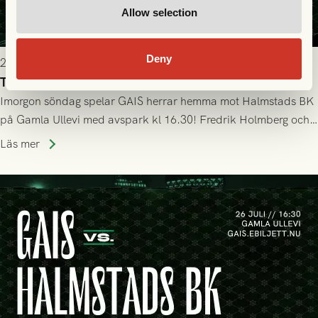
Allow selection
Deny
2026-07-25 19:00
Truppen till GAIS - Halmstads BK 26/7
Imorgon söndag spelar GAIS herrar hemma mot Halmstads BK
på Gamla Ullevi med avspark kl 16.30! Fredrik Holmberg och
ledarstaben har tagit ut följande trupp till matchen:
Läs mer