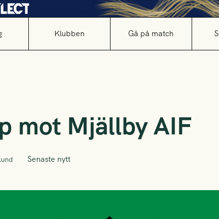
g
Klubben
Gå på match
S
p mot Mjällby AIF
Senaste nytt
lund