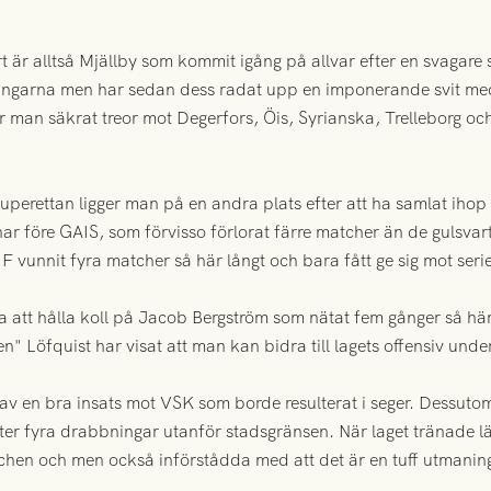
är alltså Mjällby som kommit igång på allvar efter en svagare s
gångarna men har sedan dess radat upp en imponerande svit me
man säkrat treor mot Degerfors, Öis, Syrianska, Trelleborg o
uperettan ligger man på en andra plats efter att ha samlat ih
ar före GAIS, som förvisso förlorat färre matcher än de gulsvar
F vunnit fyra matcher så här långt och bara fått ge sig mot ser
na att hålla koll på Jacob Bergström som nätat fem gånger så hä
 Löfquist har visat att man kan bidra till lagets offensiv unde
v en bra insats mot VSK som borde resulterat i seger. Dessutom 
er fyra drabbningar utanför stadsgränsen. När laget tränade l
tchen och men också införstådda med att det är en tuff utmanin