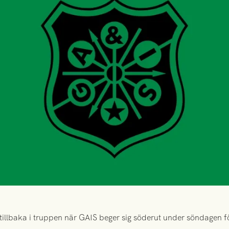
tillbaka i truppen när GAIS beger sig söderut under söndagen