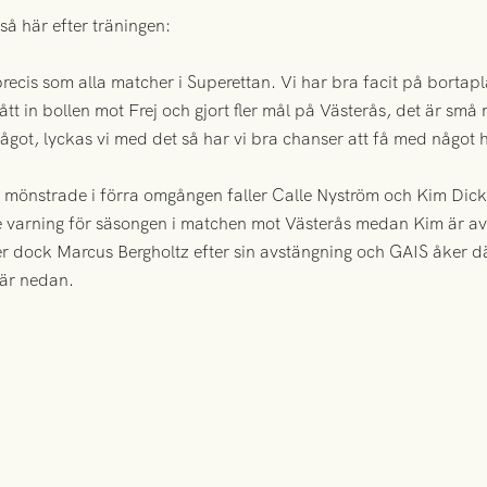
å här efter träningen:
precis som alla matcher i Superettan. Vi har bra facit på bortap
 in bollen mot Frej och gjort fler mål på Västerås, det är små 
ågot, lyckas vi med det så har vi bra chanser att få med något 
mönstrade i förra omgången faller Calle Nyström och Kim Dick
je varning för säsongen i matchen mot Västerås medan Kim är avst
 dock Marcus Bergholtz efter sin avstängning och GAIS åker dä
är nedan.