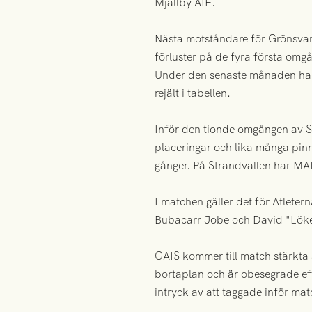
Mjällby AIF.
Nästa motståndare för Grönsvart 
förluster på de fyra första om
Under den senaste månaden har 
rejält i tabellen.
Inför den tionde omgången av S
placeringar och lika många pinn
gånger. På Strandvallen har MAI
I matchen gäller det för Atleter
Bubacarr Jobe och David "Löken"
GAIS kommer till match stärkta a
bortaplan och är obesegrade eft
intryck av att taggade inför ma