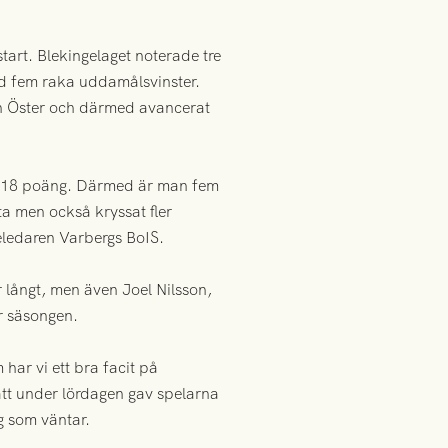
tart. Blekingelaget noterade tre
d fem raka uddamålsvinster.
ch Öster och därmed avancerat
op 18 poäng. Därmed är man fem
ta men också kryssat fler
ieledaren Varbergs BoIS.
r långt, men även Joel Nilsson,
r säsongen.
har vi ett bra facit på
ätt under lördagen gav spelarna
g som väntar.