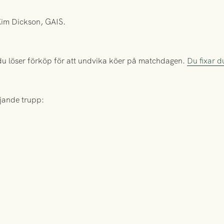
Kim Dickson, GAIS.
du löser förköp för att undvika köer på matchdagen.
Du fixar d
jande trupp: