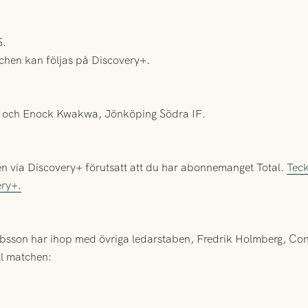
S.
chen kan följas på Discovery+.
 och Enock Kwakwa, Jönköping Södra IF.
en via Discovery+ förutsatt att du har abonnemanget Total.
Teck
ery+.
bsson har ihop med övriga ledarstaben, Fredrik Holmberg, C
ill matchen: