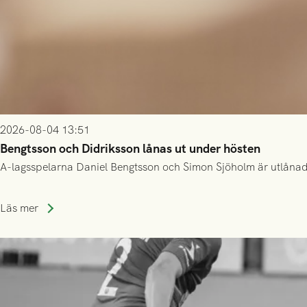
2026-08-04 13:51
Bengtsson och Didriksson lånas ut under hösten
A-lagsspelarna Daniel Bengtsson och Simon Sjöholm är utlånade t
Läs mer