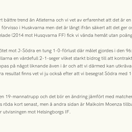
t bättre trend än Atleterna och vi vet av erfarenhet att det är e
örvisso i Huskvarna men det är långt ifrån säkert att det ger os
elade (2014 mot Husqvarna FF) fick vi vända hemåt utan poäng
tet mot J-Södra en tung 1-0-förlust där målet gjordes i den 9
larna en värdefull 2-1-seger vilket starkt bidrog till att kontrak
oppas på något liknande även i år och att vi därmed kan utkräva 
bra resultat finns vet vi ju också efter att vi besegrat Södra med
n 19-mannatrupp och det blir en ändring jämfört med matchen i
 röda kort senast, men å andra sidan är Malkolm Moenza tillbak
r utvisningen mot Helsingborgs IF.