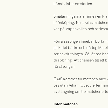
känsla inför omstarten.
Smålänningarna är inne i en klar
i Jönköping. Nu spelas matchen f
var på Vapenvallen och seriesp
Förra säsongen innebar bortamö
gick det bättre och då tog Makril
serieavslutningen. Så låt oss h
drabbning. Att chansen till ett 
försäsongen.
GAIS kommer till matchen med e
oss utan Aiham Ousou efter hans
avstängning om tre matcher efte
Inför matchen