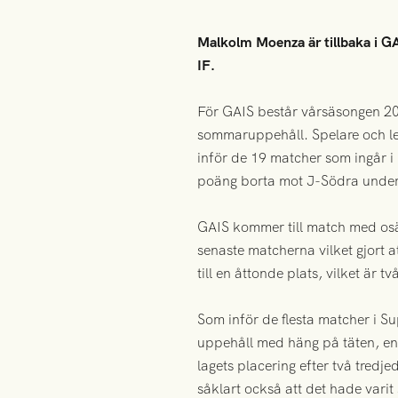
Malkolm Moenza är tillbaka i G
IF.
För GAIS består vårsäsongen 20
sommaruppehåll. Spelare och le
inför de 19 matcher som ingår i
poäng borta mot J-Södra under
GAIS kommer till match med osäk
senaste matcherna vilket gjort 
till en åttonde plats, vilket är
Som inför de flesta matcher i Su
uppehåll med häng på täten, en 
lagets placering efter två tredje
såklart också att det hade vari