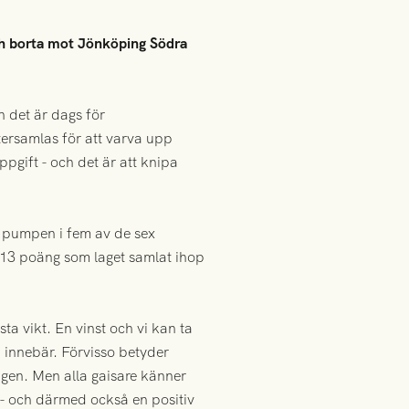
ch borta mot Jönköping Södra
 det är dags för
ersamlas för att varva upp
pgift - och det är att knipa
å pumpen i fem av de sex
e 13 poäng som laget samlat ihop
ta vikt. En vinst och vi kan ta
 innebär. Förvisso betyder
songen. Men alla gaisare känner
 - och därmed också en positiv