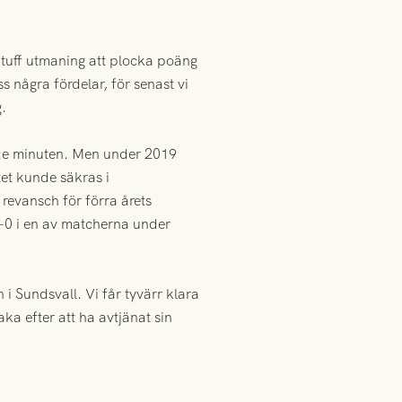
n tuff utmaning att plocka poäng
s några fördelar, för senast vi
.
6:e minuten. Men under 2019
tet kunde säkras i
revansch för förra årets
 1-0 i en av matcherna under
 Sundsvall. Vi får tyvärr klara
a efter att ha avtjänat sin