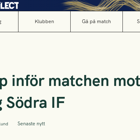
g
Klubben
Gå på match
S
p inför matchen mo
 Södra IF
Senaste nytt
lund