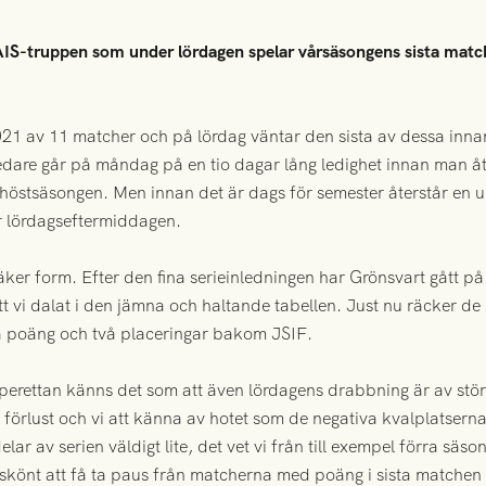
AIS-truppen som under lördagen spelar vårsäsongens sista mat
21 av 11 matcher och på lördag väntar den sista av dessa innan
dare går på måndag på en tio dagar lång ledighet innan man åt
 höstsäsongen. Men innan det är dags för semester återstår en up
 lördagseftermiddagen.
er form. Efter den fina serieinledningen har Grönsvart gått p
att vi dalat i den jämna och haltande tabellen. Just nu räcker d
 två poäng och två placeringar bakom JSIF.
perettan känns det som att även lördagens drabbning är av störs
förlust och vi att känna av hotet som de negativa kvalplatserna
delar av serien väldigt lite, det vet vi från till exempel förra sä
t skönt att få ta paus från matcherna med poäng i sista matchen