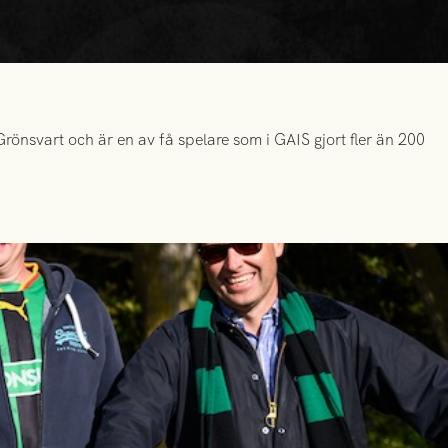
önsvart och är en av få spelare som i GAIS gjort fler än 200