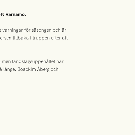
IFK Värnamo.
e varningar för säsongen och är
en tillbaka i truppen efter att
n, men landslagsuppehållet har
 på länge. Joackim Åberg och