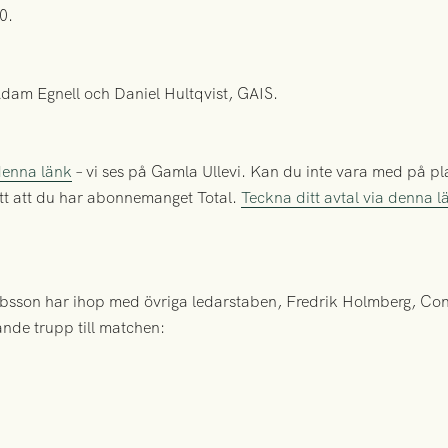
0.
am Egnell och Daniel Hultqvist, GAIS.
 denna länk
– vi ses på Gamla Ullevi. Kan du inte vara med på pl
tt att du har abonnemanget Total.
Teckna ditt avtal via denna l
bsson har ihop med övriga ledarstaben, Fredrik Holmberg, C
jande trupp till matchen: