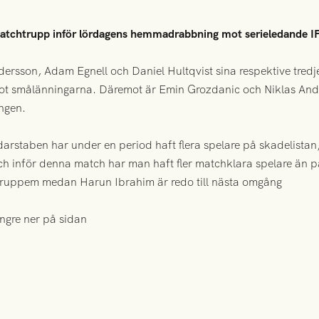
S matchtrupp inför lördagens hemmadrabbning mot serieledande 
ersson, Adam Egnell och Daniel Hultqvist sina respektive tredj
 smålänningarna. Däremot är Emin Grozdanic och Niklas Anders
ngen.
arstaben har under en period haft flera spelare på skadelista
 och inför denna match har man haft fler matchklara spelare än
truppem medan Harun Ibrahim är redo till nästa omgång
ängre ner på sidan