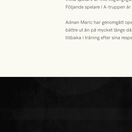
Följande spelare i A-truppen är 
Adnan Maric har genomgått opera
bättre ut än på mycket länge d
tillbaka i träning efter sina resp