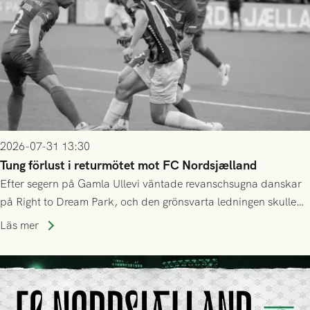
2026-07-31 13:30
Tung förlust i returmötet mot FC Nordsjælland
Efter segern på Gamla Ullevi väntade revanschsugna danskar
på Right to Dream Park, och den grönsvarta ledningen skulle
upphöra efter mindre än kvarten spelad. På lika mark visade
Läs mer
sig Nordsjälland numren för stora och matchen slutade i
tennissiffror och det grönsvarta europaäventyret tog slut.