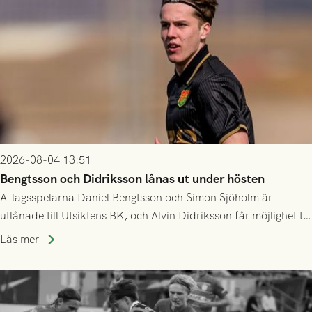
2026-08-04 13:51
Bengtsson och Didriksson lånas ut under hösten
A-lagsspelarna Daniel Bengtsson och Simon Sjöholm är
utlånade till Utsiktens BK, och Alvin Didriksson får möjlighet till
speltid i Hestrafors genom föreningssamarbete.
Läs mer