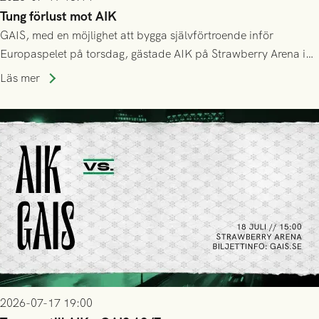
Tung förlust mot AIK
GAIS, med en möjlighet att bygga självförtroende inför
Europaspelet på torsdag, gästade AIK på Strawberry Arena i
Stockholm . Men trots konstant hotande i första halvlek av
Läs mer
GAIS så var det AIK, i andra halvlek, som höjde tempot och
lyckades få in 2-0.
2026-07-17 19:00