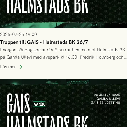
2026-07-25 19:00
Truppen till GAIS - Halmstads BK 26/7
Imorgon söndag spelar GAIS herrar hemma mot Halmstads BK
på Gamla Ullevi med avspark kl 16.30! Fredrik Holmberg och
ledarstaben har tagit ut följande trupp till matchen:
Läs mer