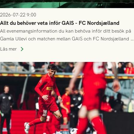
2026-07-22 9:00
Allt du behöver veta inför GAIS - FC Nordsjælland
All evenemangsinformation du kan behöva inför ditt besök på
Gamla Ullevi och matchen mellan GAIS och FC Nordsjælland i
kvalet till Conference League! Avspark kl 19.00 på torsdag
Läs mer
23/7.