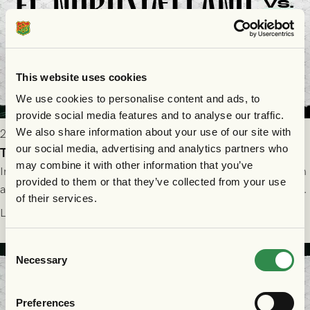
This website uses cookies
We use cookies to personalise content and ads, to
provide social media features and to analyse our traffic.
We also share information about your use of our site with
2026-07-29 19:00
our social media, advertising and analytics partners who
Truppen till FC Nordsjælland - GAIS 30/7
may combine it with other information that you’ve
Imorgon torsdag spelar GAIS borta mot FC Nordsjælland i den
provided to them or that they’ve collected from your use
andra kvalmatchen till Conference League på Right to Dream
of their services.
Park! Fredrik Holmberg och ledarstaben har tagit ut följande
Läs mer
trupp till matchen:
Consent
Necessary
Selection
Preferences