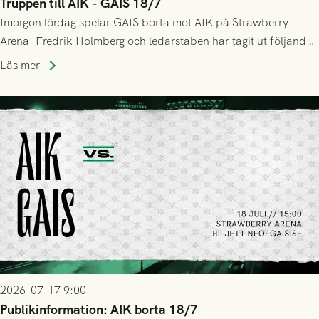
Truppen till AIK - GAIS 18/7
Imorgon lördag spelar GAIS borta mot AIK på Strawberry
Arena! Fredrik Holmberg och ledarstaben har tagit ut följande
trupp till matchen:
Läs mer
2026-07-17 9:00
Publikinformation: AIK borta 18/7