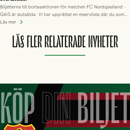
Biljetterna till bortasektionen för matchen FC Nordsjaelland -
GAIS är slutsålda. Vi har upprättat en reservlista där du som
ännu inte har någon biljett kan anmäla ditt intresse. Du kan
Läs mer
inte själv överlåta din biljett till någon annan.
LÄS FLER RELATERADE NYHETER
KÖP
DIN
BILJE