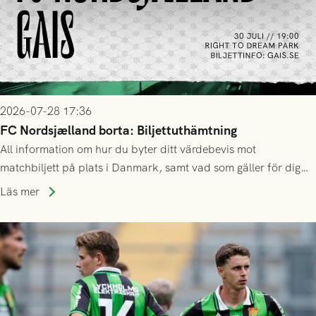
2026-07-28 17:36
FC Nordsjælland borta: Biljettuthämtning
All information om hur du byter ditt värdebevis mot
matchbiljett på plats i Danmark, samt vad som gäller för dig
som står på reservlista eller fått förhinder.
Läs mer