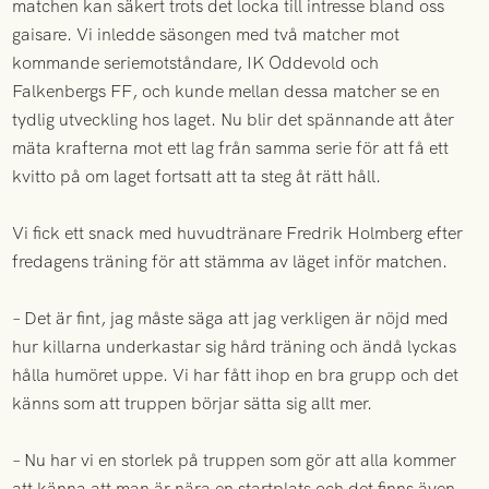
matchen kan säkert trots det locka till intresse bland oss
gaisare. Vi inledde säsongen med två matcher mot
kommande seriemotståndare, IK Oddevold och
Falkenbergs FF, och kunde mellan dessa matcher se en
tydlig utveckling hos laget. Nu blir det spännande att åter
mäta krafterna mot ett lag från samma serie för att få ett
kvitto på om laget fortsatt att ta steg åt rätt håll.
Vi fick ett snack med huvudtränare Fredrik Holmberg efter
fredagens träning för att stämma av läget inför matchen.
– Det är fint, jag måste säga att jag verkligen är nöjd med
hur killarna underkastar sig hård träning och ändå lyckas
hålla humöret uppe. Vi har fått ihop en bra grupp och det
känns som att truppen börjar sätta sig allt mer.
– Nu har vi en storlek på truppen som gör att alla kommer
att känna att man är nära en startplats och det finns även