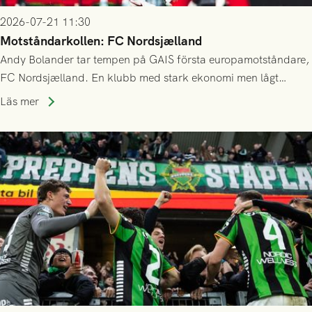
2026-07-21 11:30
Motståndarkollen: FC Nordsjælland
Andy Bolander tar tempen på GAIS första europamotståndare,
FC Nordsjælland. En klubb med stark ekonomi men lågt
publiksnitt, ett lag med både kollektiv styrka och individuell
Läs mer
finess.