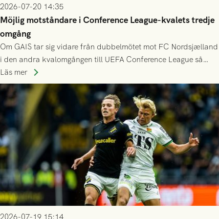
2026-07-20 14:35
Möjlig motståndare i Conference League-kvalets tredje
omgång
Om GAIS tar sig vidare från dubbelmötet mot FC Nordsjælland
i den andra kvalomgången till UEFA Conference League så
spelas den tredje kvalomgången kort därpå. Motståndare blir
Läs mer
då vinnaren i mötet mellan isländska Valur och HŠK Zrinjski
Mostar från Bosnien och Hercegovina.
2026-07-19 15:14