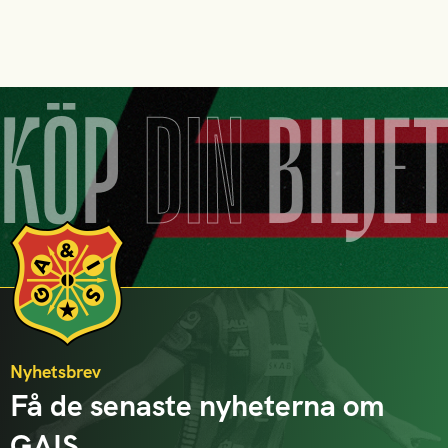
KÖP
DIN
BILJE
Nyhetsbrev
Få de senaste nyheterna om
GAIS