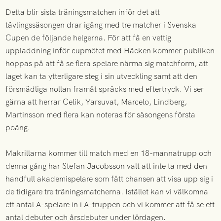
Detta blir sista träningsmatchen inför det att
tävlingssäsongen drar igång med tre matcher i Svenska
Cupen de följande helgerna. För att få en vettig
uppladdning inför cupmötet med Häcken kommer publiken
hoppas på att få se flera spelare närma sig matchform, att
laget kan ta ytterligare steg i sin utveckling samt att den
försmädliga nollan framåt spräcks med eftertryck. Vi ser
gärna att herrar Celik, Yarsuvat, Marcelo, Lindberg,
Martinsson med flera kan noteras för säsongens första
poäng.
Makrillarna kommer till match med en 18-mannatrupp och
denna gång har Stefan Jacobsson valt att inte ta med den
handfull akademispelare som fått chansen att visa upp sig i
de tidigare tre träningsmatcherna. Istället kan vi välkomna
ett antal A-spelare in i A-truppen och vi kommer att få se ett
antal debuter och årsdebuter under lördagen.