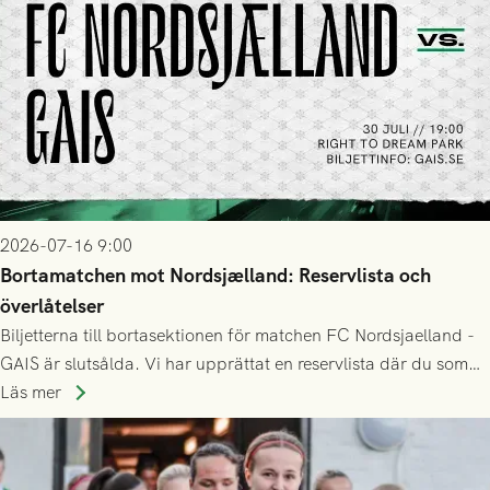
2026-07-16 9:00
Bortamatchen mot Nordsjælland: Reservlista och
överlåtelser
Biljetterna till bortasektionen för matchen FC Nordsjaelland -
GAIS är slutsålda. Vi har upprättat en reservlista där du som
ännu inte har någon biljett kan anmäla ditt intresse. Du kan
Läs mer
inte själv överlåta din biljett till någon annan.