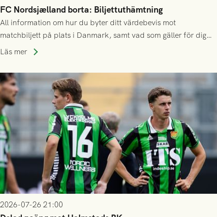
FC Nordsjælland borta: Biljettuthämtning
All information om hur du byter ditt värdebevis mot
matchbiljett på plats i Danmark, samt vad som gäller för dig
som står på reservlista eller fått förhinder.
Läs mer
2026-07-26 21:00