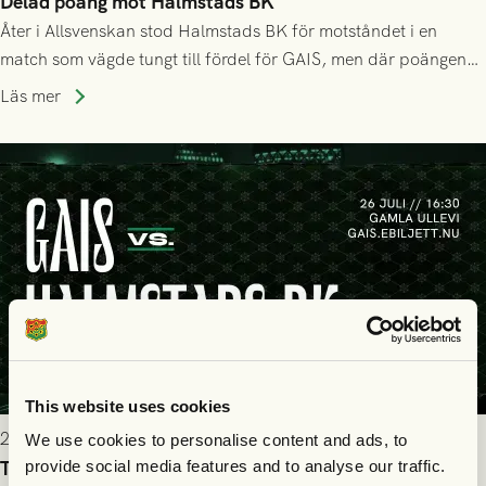
Delad poäng mot Halmstads BK
Åter i Allsvenskan stod Halmstads BK för motståndet i en
match som vägde tungt till fördel för GAIS, men där poängen
delades efter dramatik på tilläggstid.
Läs mer
This website uses cookies
2026-07-25 19:00
We use cookies to personalise content and ads, to
Truppen till GAIS - Halmstads BK 26/7
provide social media features and to analyse our traffic.