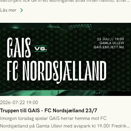
välförtjänt fick de in ett ledningsmål strax innan halvtid. Efter
halvtidsvilan sjönk tempot när Nordsjälland tilläts ha mer av
Läs mer
bollen, men GAIS försvarade sig disciplinerat och säkrade en
seger! Matchfoto: Mikael Josefsson & Lasse Ekström
2026-07-22 19:00
Truppen till GAIS - FC Nordsjælland 23/7
Imorgon torsdag spelar GAIS herrar hemma mot FC
Nordsjælland på Gamla Ullevi med avspark kl 19.00! Fredrik