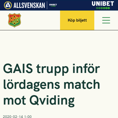
Köp biljett
GAIS trupp inför
lördagens match
mot Qviding
2020-02-14 1:00