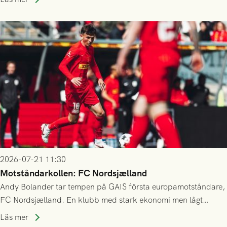
23/7.
2026-07-21 11:30
Motståndarkollen: FC Nordsjælland
Andy Bolander tar tempen på GAIS första europamotståndare,
FC Nordsjælland. En klubb med stark ekonomi men lågt
publiksnitt, ett lag med både kollektiv styrka och individuell
Läs mer
finess.