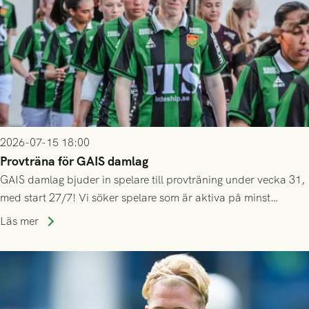
2026-07-15 18:00
Provträna för GAIS damlag
GAIS damlag bjuder in spelare till provträning under vecka 31,
med start 27/7! Vi söker spelare som är aktiva på minst
division 3-nivå.
Läs mer