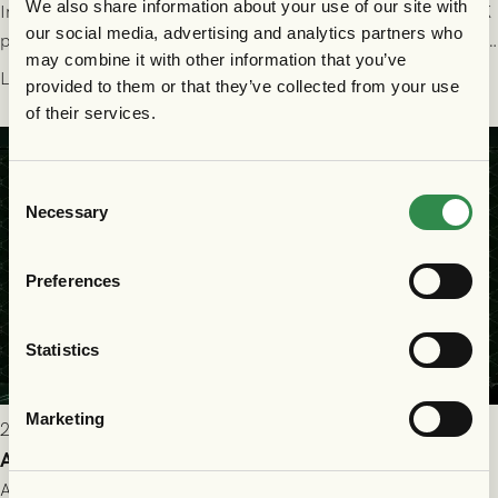
We also share information about your use of our site with
Imorgon söndag spelar GAIS herrar hemma mot Halmstads BK
our social media, advertising and analytics partners who
på Gamla Ullevi med avspark kl 16.30! Fredrik Holmberg och
may combine it with other information that you’ve
ledarstaben har tagit ut följande trupp till matchen:
Läs mer
provided to them or that they’ve collected from your use
of their services.
Consent
Necessary
Selection
Preferences
Statistics
Marketing
2026-07-25 9:00
Allt du behöver veta inför GAIS - Halmstads BK 26/7
All evenemangsinformation du kan behöva inför ditt besök på