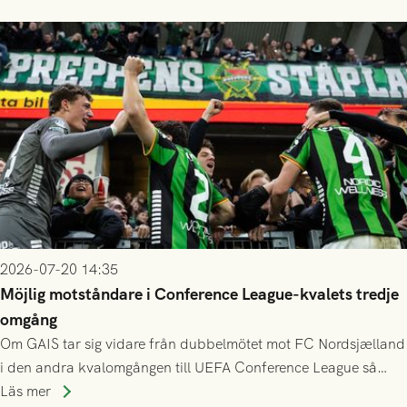
2026-07-20 14:35
Möjlig motståndare i Conference League-kvalets tredje
omgång
Om GAIS tar sig vidare från dubbelmötet mot FC Nordsjælland
i den andra kvalomgången till UEFA Conference League så
spelas den tredje kvalomgången kort därpå. Motståndare blir
Läs mer