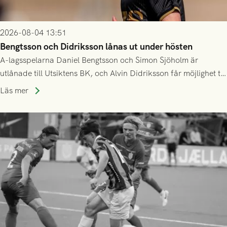
2026-08-04 13:51
Bengtsson och Didriksson lånas ut under hösten
A-lagsspelarna Daniel Bengtsson och Simon Sjöholm är
utlånade till Utsiktens BK, och Alvin Didriksson får möjlighet till
speltid i Hestrafors genom föreningssamarbete.
Läs mer