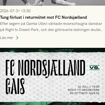
2026-07-31 13:30
Tung förlust i returmötet mot FC Nordsjælland
Efter segern på Gamla Ullevi väntade revanschsugna danskar
på Right to Dream Park, och den grönsvarta ledningen skulle
upphöra efter mindre än kvarten spelad. På lika mark visade
Läs mer
sig Nordsjälland numren för stora och matchen slutade i
tennissiffror och det grönsvarta europaäventyret tog slut.