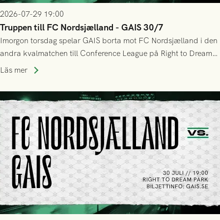
2026-07-29 19:00
Truppen till FC Nordsjælland - GAIS 30/7
Imorgon torsdag spelar GAIS borta mot FC Nordsjælland i den
andra kvalmatchen till Conference League på Right to Dream
Park! Fredrik Holmberg och ledarstaben har tagit ut följande
Läs mer
trupp till matchen: