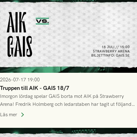
2026-07-17 19:00
Truppen till AIK - GAIS 18/7
Imorgon lördag spelar GAIS borta mot AIK på Strawberry
Arena! Fredrik Holmberg och ledarstaben har tagit ut följande
trupp till matchen:
Läs mer