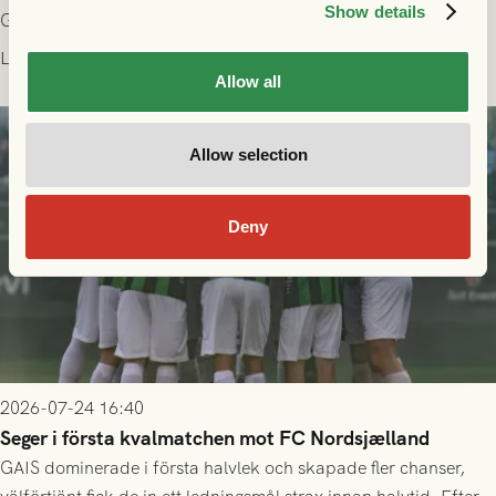
Show details
Gamla Ullevi och matchen mellan GAIS och Halmstads BK i
Allsvenskan! Avspark kl 16.30 på söndag 26/7.
Läs mer
Allow all
Allow selection
Deny
2026-07-24 16:40
Seger i första kvalmatchen mot FC Nordsjælland
GAIS dominerade i första halvlek och skapade fler chanser,