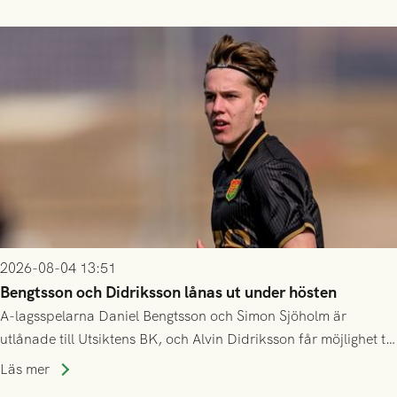
2026-08-04 13:51
Bengtsson och Didriksson lånas ut under hösten
A-lagsspelarna Daniel Bengtsson och Simon Sjöholm är
utlånade till Utsiktens BK, och Alvin Didriksson får möjlighet till
speltid i Hestrafors genom föreningssamarbete.
Läs mer