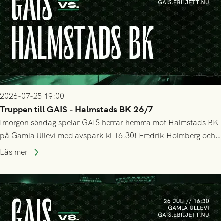
2026-07-25 19:00
Truppen till GAIS - Halmstads BK 26/7
Imorgon söndag spelar GAIS herrar hemma mot Halmstads BK
på Gamla Ullevi med avspark kl 16.30! Fredrik Holmberg och
ledarstaben har tagit ut följande trupp till matchen:
Läs mer