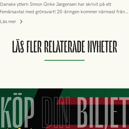
Danske yttern Simon Girke Jørgensen har skrivit på ett
femårsavtal med grönsvart! 20-åringen kommer närmast från
spel i färöiska Skála IF.
Läs mer
LÄS FLER RELATERADE NYHETER
KÖP
DIN
BILJE