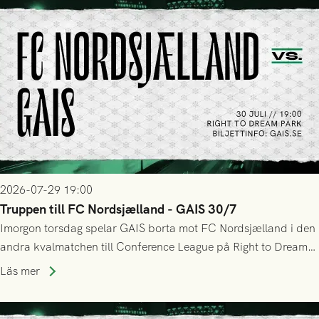
2026-07-29 19:00
Truppen till FC Nordsjælland - GAIS 30/7
Imorgon torsdag spelar GAIS borta mot FC Nordsjælland i den
andra kvalmatchen till Conference League på Right to Dream
Park! Fredrik Holmberg och ledarstaben har tagit ut följande
Läs mer
trupp till matchen: