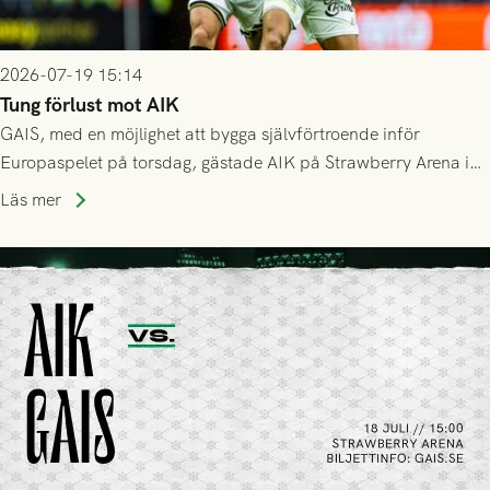
2026-07-19 15:14
Tung förlust mot AIK
GAIS, med en möjlighet att bygga självförtroende inför
Europaspelet på torsdag, gästade AIK på Strawberry Arena i
Stockholm . Men trots konstant hotande i första halvlek av
Läs mer
GAIS så var det AIK, i andra halvlek, som höjde tempot och
lyckades få in 2-0.