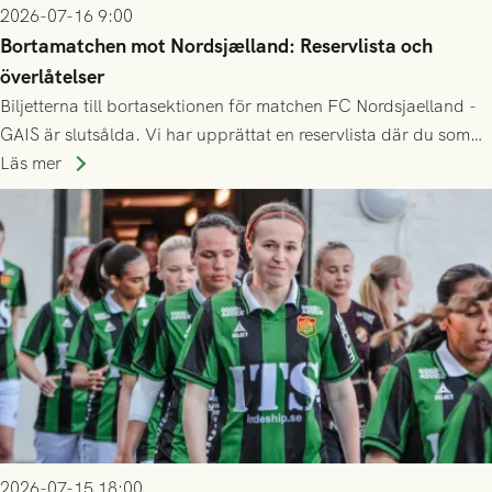
2026-07-16 9:00
Bortamatchen mot Nordsjælland: Reservlista och
överlåtelser
Biljetterna till bortasektionen för matchen FC Nordsjaelland -
GAIS är slutsålda. Vi har upprättat en reservlista där du som
ännu inte har någon biljett kan anmäla ditt intresse. Du kan
Läs mer
inte själv överlåta din biljett till någon annan.
2026-07-15 18:00