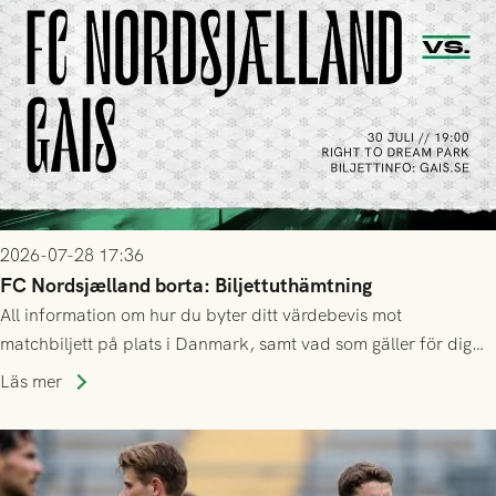
2026-07-28 17:36
FC Nordsjælland borta: Biljettuthämtning
All information om hur du byter ditt värdebevis mot
matchbiljett på plats i Danmark, samt vad som gäller för dig
som står på reservlista eller fått förhinder.
Läs mer