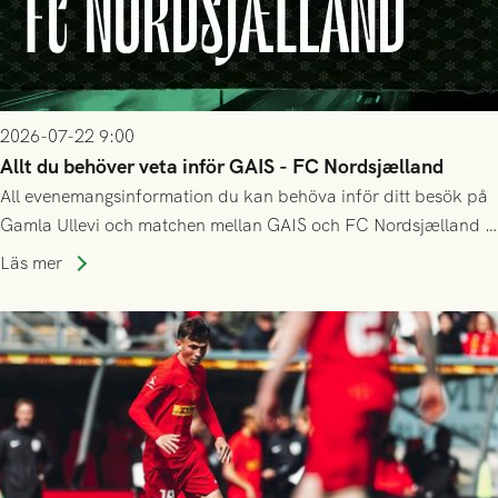
2026-07-22 9:00
Allt du behöver veta inför GAIS - FC Nordsjælland
All evenemangsinformation du kan behöva inför ditt besök på
Gamla Ullevi och matchen mellan GAIS och FC Nordsjælland i
kvalet till Conference League! Avspark kl 19.00 på torsdag
Läs mer
23/7.