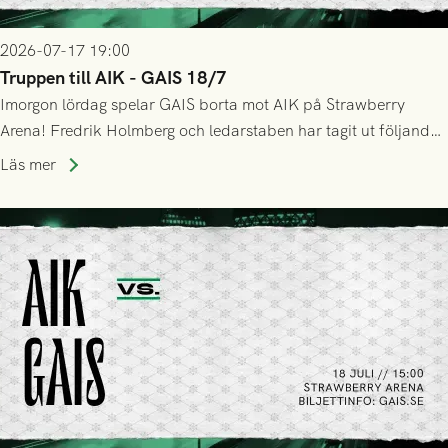
2026-07-17 19:00
Truppen till AIK - GAIS 18/7
Imorgon lördag spelar GAIS borta mot AIK på Strawberry
Arena! Fredrik Holmberg och ledarstaben har tagit ut följande
trupp till matchen:
Läs mer