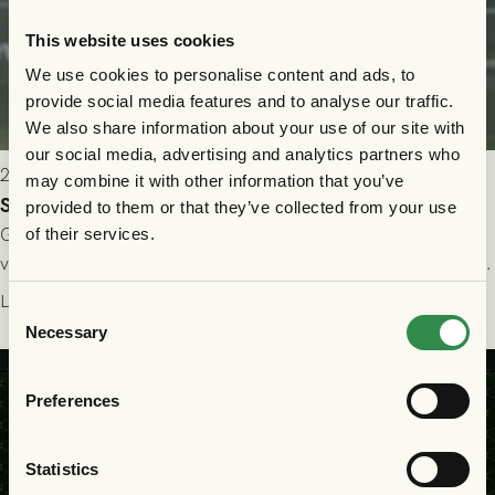
This website uses cookies
We use cookies to personalise content and ads, to
provide social media features and to analyse our traffic.
We also share information about your use of our site with
our social media, advertising and analytics partners who
2026-07-24 16:40
may combine it with other information that you’ve
Seger i första kvalmatchen mot FC Nordsjælland
provided to them or that they’ve collected from your use
GAIS dominerade i första halvlek och skapade fler chanser,
of their services.
välförtjänt fick de in ett ledningsmål strax innan halvtid. Efter
halvtidsvilan sjönk tempot när Nordsjälland tilläts ha mer av
Läs mer
Consent
bollen, men GAIS försvarade sig disciplinerat och säkrade en
Necessary
Selection
seger! Matchfoto: Mikael Josefsson & Lasse Ekström
Preferences
Statistics