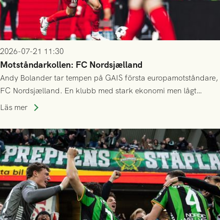
2026-07-21 11:30
Motståndarkollen: FC Nordsjælland
Andy Bolander tar tempen på GAIS första europamotståndare,
FC Nordsjælland. En klubb med stark ekonomi men lågt
publiksnitt, ett lag med både kollektiv styrka och individuell
Läs mer
finess.