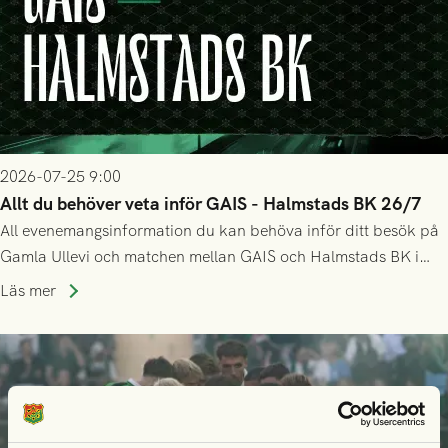
2026-07-25 9:00
Allt du behöver veta inför GAIS - Halmstads BK 26/7
All evenemangsinformation du kan behöva inför ditt besök på
Gamla Ullevi och matchen mellan GAIS och Halmstads BK i
Allsvenskan! Avspark kl 16.30 på söndag 26/7.
Läs mer