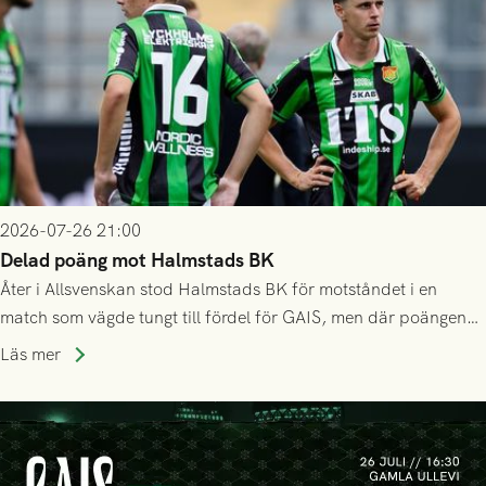
2026-07-26 21:00
Delad poäng mot Halmstads BK
Åter i Allsvenskan stod Halmstads BK för motståndet i en
match som vägde tungt till fördel för GAIS, men där poängen
delades efter dramatik på tilläggstid.
Läs mer