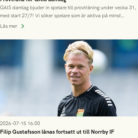
GAIS damlag bjuder in spelare till provträning under vecka 31,
med start 27/7! Vi söker spelare som är aktiva på minst
division 3-nivå.
Läs mer
2026-07-15 16:00
Filip Gustafsson lånas fortsatt ut till Norrby IF