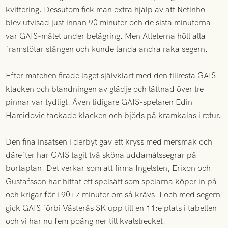
kvittering. Dessutom fick man extra hjälp av att Netinho
blev utvisad just innan 90 minuter och de sista minuterna
var GAIS-målet under belägring. Men Atleterna höll alla
framstötar stången och kunde landa andra raka segern.
Efter matchen firade laget självklart med den tillresta GAIS-
klacken och blandningen av glädje och lättnad över tre
pinnar var tydligt. Även tidigare GAIS-spelaren Edin
Hamidovic tackade klacken och bjöds på kramkalas i retur.
Den fina insatsen i derbyt gav ett kryss med mersmak och
därefter har GAIS tagit två sköna uddamålssegrar på
bortaplan. Det verkar som att firma Ingelsten, Erixon och
Gustafsson har hittat ett spelsätt som spelarna köper in på
och krigar för i 90+7 minuter om så krävs. I och med segern
gick GAIS förbi Västerås SK upp till en 11:e plats i tabellen
och vi har nu fem poäng ner till kvalstrecket.