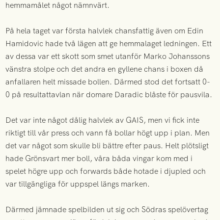
hemmamålet något nämnvärt.
På hela taget var första halvlek chansfattig även om Edin
Hamidovic hade två lägen att ge hemmalaget ledningen. Ett
av dessa var ett skott som smet utanför Marko Johanssons
vänstra stolpe och det andra en gyllene chans i boxen då
anfallaren helt missade bollen. Därmed stod det fortsatt 0-
0 på resultattavlan när domare Daradic blåste för pausvila.
Det var inte något dålig halvlek av GAIS, men vi fick inte
riktigt till vår press och vann få bollar högt upp i plan. Men
det var något som skulle bli bättre efter paus. Helt plötsligt
hade Grönsvart mer boll, våra båda vingar kom med i
spelet högre upp och forwards både hotade i djupled och
var tillgängliga för uppspel längs marken.
Därmed jämnade spelbilden ut sig och Södras spelövertag