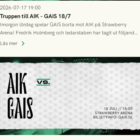
2026-07-17 19:00
Truppen till AIK - GAIS 18/7
Imorgon lördag spelar GAIS borta mot AIK på Strawberry
Arena! Fredrik Holmberg och ledarstaben har tagit ut följande
trupp till matchen:
Läs mer