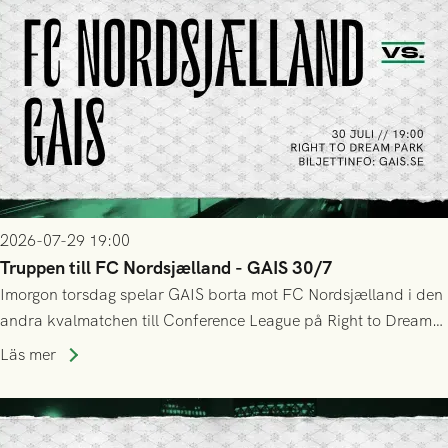
2026-07-29 19:00
Truppen till FC Nordsjælland - GAIS 30/7
Imorgon torsdag spelar GAIS borta mot FC Nordsjælland i den
andra kvalmatchen till Conference League på Right to Dream
Park! Fredrik Holmberg och ledarstaben har tagit ut följande
Läs mer
trupp till matchen: