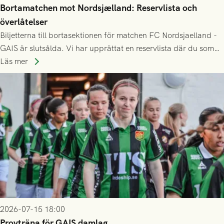
Bortamatchen mot Nordsjælland: Reservlista och
överlåtelser
Biljetterna till bortasektionen för matchen FC Nordsjaelland -
GAIS är slutsålda. Vi har upprättat en reservlista där du som
ännu inte har någon biljett kan anmäla ditt intresse. Du kan
Läs mer
inte själv överlåta din biljett till någon annan.
2026-07-15 18:00
Provträna för GAIS damlag