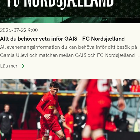
2026-07-22 9:00
Allt du behöver veta inför GAIS - FC Nordsjælland
All evenemangsinformation du kan behöva inför ditt besök på
Gamla Ullevi och matchen mellan GAIS och FC Nordsjælland i
kvalet till Conference League! Avspark kl 19.00 på torsdag
Läs mer
23/7.