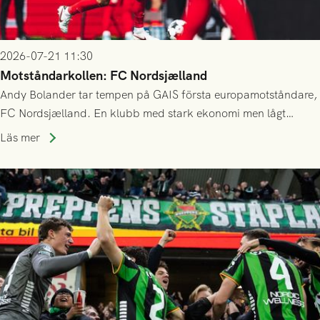
2026-07-21 11:30
Motståndarkollen: FC Nordsjælland
Andy Bolander tar tempen på GAIS första europamotståndare,
FC Nordsjælland. En klubb med stark ekonomi men lågt
publiksnitt, ett lag med både kollektiv styrka och individuell
Läs mer
finess.