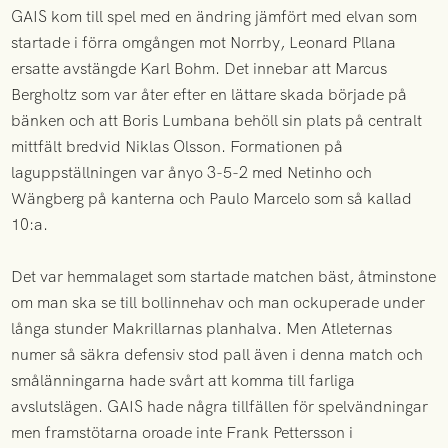
GAIS kom till spel med en ändring jämfört med elvan som
startade i förra omgången mot Norrby, Leonard Pllana
ersatte avstängde Karl Bohm. Det innebar att Marcus
Bergholtz som var åter efter en lättare skada började på
bänken och att Boris Lumbana behöll sin plats på centralt
mittfält bredvid Niklas Olsson. Formationen på
laguppställningen var ånyo 3-5-2 med Netinho och
Wängberg på kanterna och Paulo Marcelo som så kallad
10:a.
Det var hemmalaget som startade matchen bäst, åtminstone
om man ska se till bollinnehav och man ockuperade under
långa stunder Makrillarnas planhalva. Men Atleternas
numer så säkra defensiv stod pall även i denna match och
smålänningarna hade svårt att komma till farliga
avslutslägen. GAIS hade några tillfällen för spelvändningar
men framstötarna oroade inte Frank Pettersson i