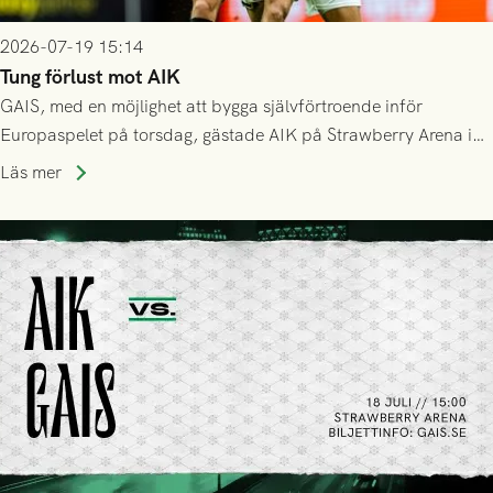
2026-07-19 15:14
Tung förlust mot AIK
GAIS, med en möjlighet att bygga självförtroende inför
Europaspelet på torsdag, gästade AIK på Strawberry Arena i
Stockholm . Men trots konstant hotande i första halvlek av
Läs mer
GAIS så var det AIK, i andra halvlek, som höjde tempot och
lyckades få in 2-0.