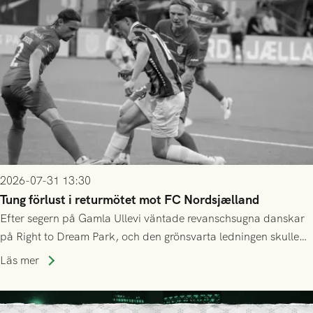
2026-07-31 13:30
Tung förlust i returmötet mot FC Nordsjælland
Efter segern på Gamla Ullevi väntade revanschsugna danskar
på Right to Dream Park, och den grönsvarta ledningen skulle
upphöra efter mindre än kvarten spelad. På lika mark visade
Läs mer
sig Nordsjälland numren för stora och matchen slutade i
tennissiffror och det grönsvarta europaäventyret tog slut.