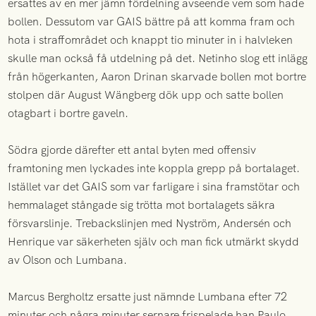
ersattes av en mer jämn fördelning avseende vem som hade
bollen. Dessutom var GAIS bättre på att komma fram och
hota i straffområdet och knappt tio minuter in i halvleken
skulle man också få utdelning på det. Netinho slog ett inlägg
från högerkanten, Aaron Drinan skarvade bollen mot bortre
stolpen där August Wängberg dök upp och satte bollen
otagbart i bortre gaveln.
Södra gjorde därefter ett antal byten med offensiv
framtoning men lyckades inte koppla grepp på bortalaget.
Istället var det GAIS som var farligare i sina framstötar och
hemmalaget stångade sig trötta mot bortalagets säkra
försvarslinje. Trebackslinjen med Nyström, Andersén och
Henrique var säkerheten själv och man fick utmärkt skydd
av Olson och Lumbana.
Marcus Bergholtz ersatte just nämnde Lumbana efter 72
minuter och några minuter sernare frispelade han Paulo