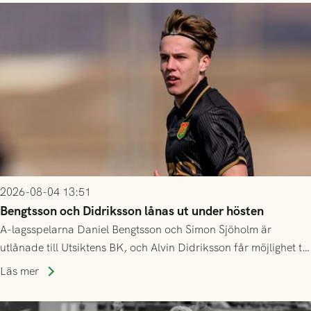
2026-08-04 13:51
Bengtsson och Didriksson lånas ut under hösten
A-lagsspelarna Daniel Bengtsson och Simon Sjöholm är
utlånade till Utsiktens BK, och Alvin Didriksson får möjlighet till
speltid i Hestrafors genom föreningssamarbete.
Läs mer