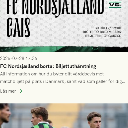
2026-07-28 17:36
FC Nordsjælland borta: Biljettuthämtning
All information om hur du byter ditt värdebevis mot
matchbiljett på plats i Danmark, samt vad som gäller för dig
som står på reservlista eller fått förhinder.
Läs mer