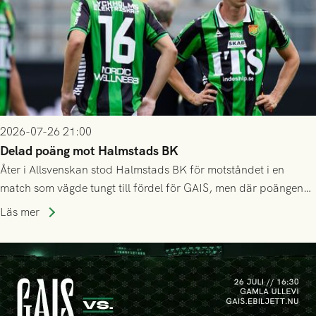
2026-07-26 21:00
Delad poäng mot Halmstads BK
Åter i Allsvenskan stod Halmstads BK för motståndet i en
match som vägde tungt till fördel för GAIS, men där poängen
delades efter dramatik på tilläggstid.
Läs mer