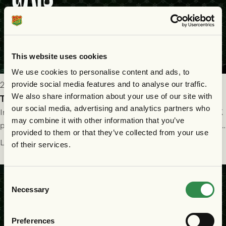
This website uses cookies
We use cookies to personalise content and ads, to
provide social media features and to analyse our traffic.
2026-07-25 19:00
We also share information about your use of our site with
Truppen till GAIS - Halmstads BK 26/7
our social media, advertising and analytics partners who
Imorgon söndag spelar GAIS herrar hemma mot Halmstads BK
may combine it with other information that you’ve
på Gamla Ullevi med avspark kl 16.30! Fredrik Holmberg och
provided to them or that they’ve collected from your use
ledarstaben har tagit ut följande trupp till matchen:
Läs mer
of their services.
Consent
Necessary
Selection
Preferences