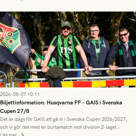
gjort fler än 200 matcher.
2026-08-07 10:11
Biljettinformation: Husqvarna FF - GAIS i Svenska
Cupen 27/8
Det är dags för GAIS att gå in i Svenska Cupen 2026/2027,
och vi gör det med en bortamatch mot division 2-laget
Husqvarna FF. Häng med och stötta grönsvart på plats!
Läs mer