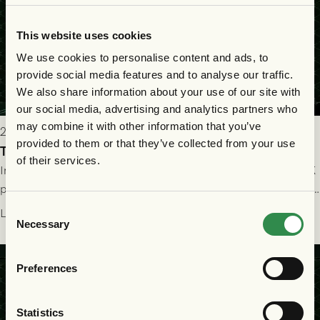
This website uses cookies
We use cookies to personalise content and ads, to
provide social media features and to analyse our traffic.
We also share information about your use of our site with
our social media, advertising and analytics partners who
may combine it with other information that you’ve
2026-07-25 19:00
provided to them or that they’ve collected from your use
Truppen till GAIS - Halmstads BK 26/7
of their services.
Imorgon söndag spelar GAIS herrar hemma mot Halmstads BK
på Gamla Ullevi med avspark kl 16.30! Fredrik Holmberg och
ledarstaben har tagit ut följande trupp till matchen:
Consent
Läs mer
Necessary
Selection
Preferences
Statistics