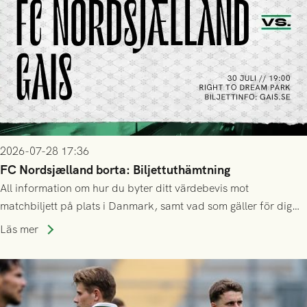
2026-07-28 17:36
FC Nordsjælland borta: Biljettuthämtning
All information om hur du byter ditt värdebevis mot
matchbiljett på plats i Danmark, samt vad som gäller för dig
som står på reservlista eller fått förhinder.
Läs mer