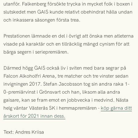
utanför. Falkenberg försökte trycka in mycket folk i boxen i
slutskedet men GAIS kunde relativt obehindrat hålla undan
och inkassera säsongen första trea.
Prestationen lämnade en del i övrigt att önska men atleterna
visade på karaktär och en tillräcklig mängd cynism för att
bärga segern i seriepremiären.
Därmed högg GAIS också liv i sviten med bara segrar på
Falcon Alkoholfri Arena, tre matcher och tre vinster sedan
invigningen 2017. Stefan Jacobsson tog sin andra raka 1-
0-premiärvinst i Grönsvart och han, liksom alla andra
gaisare, kan se fram emot en jobbvecka i medvind. Nästa
helg väntar Västerås SK i hemmapremiären -
köp gärna ditt
årskort för 2021 innan dess.
Text: Andres Kriisa