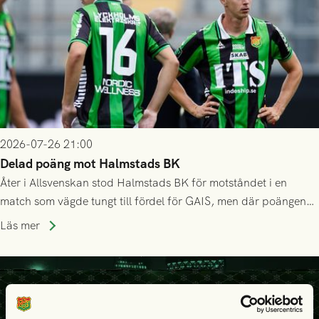
2026-07-26 21:00
Delad poäng mot Halmstads BK
Åter i Allsvenskan stod Halmstads BK för motståndet i en
match som vägde tungt till fördel för GAIS, men där poängen
delades efter dramatik på tilläggstid.
Läs mer