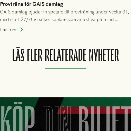
Provträna för GAIS damlag
GAIS damlag bjuder in spelare till provträning under vecka 31,
med start 27/7! Vi söker spelare som är aktiva på minst
division 3-nivå.
Läs mer
LÄS FLER RELATERADE NYHETER
KÖP
DIN
BILJE