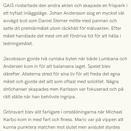
GAIS rivstartade den andra akten och skapade en frispark i
ett hyfsat inläggsläge. Johan Andersson slog en mycket väl
avvägd boll som Daniel Sterner mötte med pannan och
satte dit premiärmålet utom räckhåll för målvakten. Efter
målet handlade det mest om att fördriva tid för att hålla i
ledningsmålet.
Jacobsson gjorde två cyniska byten när både Lumbana och
Andersen kom in för att balansera laget. Spelet blev
därefter. Atleterna stred för sina liv för att freda det egna
målet och gjorde det allt som oftast med soliditet. Några
ströchanser skapades men Karlsson var fokuserad och på
rätt ställe när han behövde ingripa.
Grönsvart blev allt farligare i omställningarna när Michael
Karbo kom in med fart och finess. Maric var på vippen att
kunna punktera matchen mot slutet men avslutet styrdes