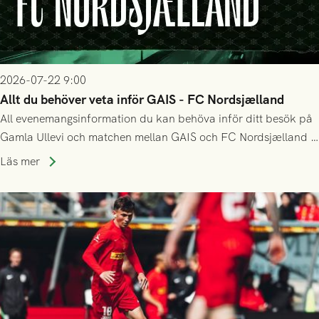
2026-07-22 9:00
Allt du behöver veta inför GAIS - FC Nordsjælland
All evenemangsinformation du kan behöva inför ditt besök på
Gamla Ullevi och matchen mellan GAIS och FC Nordsjælland i
kvalet till Conference League! Avspark kl 19.00 på torsdag
Läs mer
23/7.