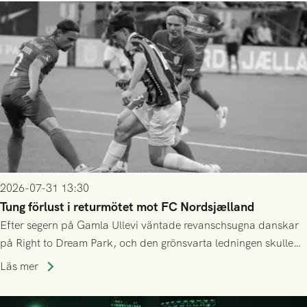
2026-07-31 13:30
Tung förlust i returmötet mot FC Nordsjælland
Efter segern på Gamla Ullevi väntade revanschsugna danskar
på Right to Dream Park, och den grönsvarta ledningen skulle
upphöra efter mindre än kvarten spelad. På lika mark visade
Läs mer
sig Nordsjälland numren för stora och matchen slutade i
tennissiffror och det grönsvarta europaäventyret tog slut.