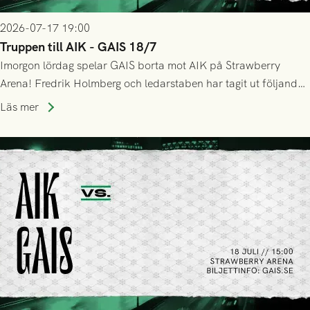
2026-07-17 19:00
Truppen till AIK - GAIS 18/7
Imorgon lördag spelar GAIS borta mot AIK på Strawberry
Arena! Fredrik Holmberg och ledarstaben har tagit ut följande
trupp till matchen:
Läs mer