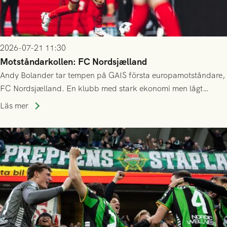
2026-07-21 11:30
Motståndarkollen: FC Nordsjælland
Andy Bolander tar tempen på GAIS första europamotståndare,
FC Nordsjælland. En klubb med stark ekonomi men lågt
publiksnitt, ett lag med både kollektiv styrka och individuell
Läs mer
finess.