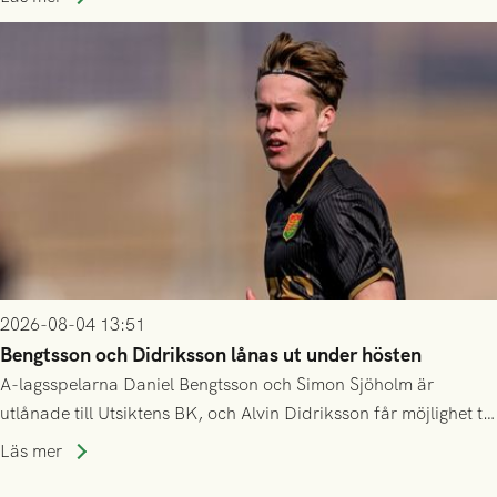
2026-08-04 13:51
Bengtsson och Didriksson lånas ut under hösten
A-lagsspelarna Daniel Bengtsson och Simon Sjöholm är
utlånade till Utsiktens BK, och Alvin Didriksson får möjlighet till
speltid i Hestrafors genom föreningssamarbete.
Läs mer