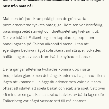
nick från nära håll.
Matchen började krampaktigt och de grönsvarta
premiärnerverna tycktes påtagliga. Rörelsen var bristfällig,
passningsspelet slarvigt och duellspelet såg tveksamt ut.
Det var istället Falkenberg som kopplade greppet om
handlingarna på Falcon alkoholfri arena. Utan att
egentligen bedriva något sofistikerat anfallsspel lyckades
hallänningarna vaska fram två-tre hyfsade chanser.
De få gånger atleterna lyckades komma upp i sista
tredjedelen gjorde men det längs kanterna. Laget hade flera
lägen att komma till inläggssituationer men valde allt som
oftast att istället att spela bakåt och etablera spel. Sett över
45 minuter en ganska illa spelad halvlek av båda lagen där
Falkenberg var något vassare sett till målchanser.