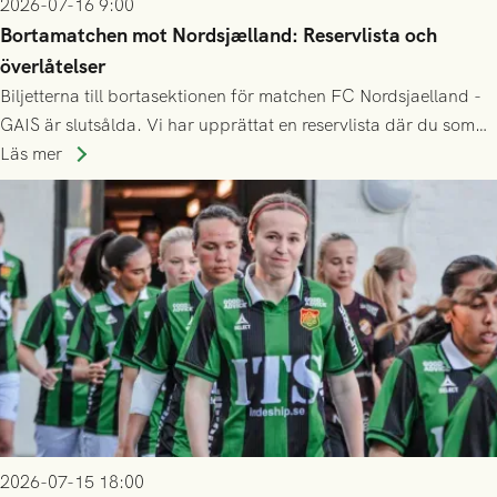
2026-07-16 9:00
Bortamatchen mot Nordsjælland: Reservlista och
överlåtelser
Biljetterna till bortasektionen för matchen FC Nordsjaelland -
GAIS är slutsålda. Vi har upprättat en reservlista där du som
ännu inte har någon biljett kan anmäla ditt intresse. Du kan
Läs mer
inte själv överlåta din biljett till någon annan.
2026-07-15 18:00