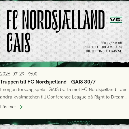
2026-07-29 19:00
Truppen till FC Nordsjælland - GAIS 30/7
Imorgon torsdag spelar GAIS borta mot FC Nordsjælland i den
andra kvalmatchen till Conference League på Right to Dream
Park! Fredrik Holmberg och ledarstaben har tagit ut följande
Läs mer
trupp till matchen: