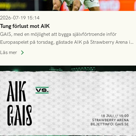
2026-07-19 15:14
Tung förlust mot AIK
GAIS, med en möjlighet att bygga självförtroende inför
Europaspelet på torsdag, gästade AIK på Strawberry Arena i
Stockholm . Men trots konstant hotande i första halvlek av
Läs mer
GAIS så var det AIK, i andra halvlek, som höjde tempot och
lyckades få in 2-0.